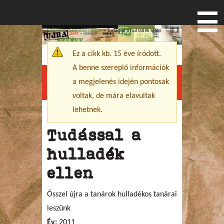
Főoldal
»
Szakmai cikkek
» Tudással a hulladék ellen
Jelenlegi hely
Ez a cikk kb. 15 éve íródott.
Figyelmeztető üzenet
A benne szereplő információk
a megjelenés idején pontosak
Menu
voltak, de mára elavultak
lehetnek.
Tudással a
hulladék
ellen
Ősszel újra a tanárok hulladékos tanárai
leszünk
Év:
2011