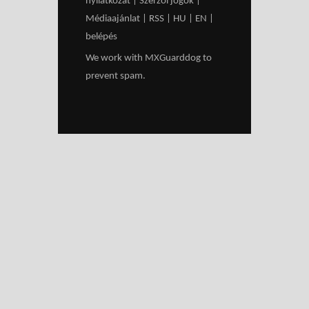
nyilatkozat
|
Szerzői jogok
|
Médiaajánlat
|
RSS
|
HU
|
EN
|
belépés
We work with
MXGuarddog
to
prevent spam.