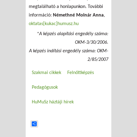
megtalálható a honlapunkon. További
információ:
Némethné Molnár Anna
,
oktatas[kukac]humusz.hu
*A képzés alapítási engedély száma:
OKM-3/30/2006.
A képzés indítási engedély száma: OKM-
2/85/2007
Szakmai cikkek
Felnőttképzés
Pedagógusok
HuMuSz háztáji hírek
Share