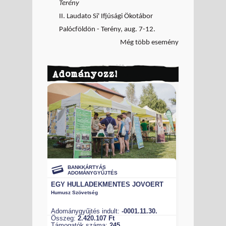
Terény
II. Laudato Si' Ifjúsági Ökotábor
Palócföldön - Terény, aug. 7-12.
Még több esemény
Adományozz!