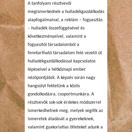
A tanfolyam résztvevői
megismerkednek a hulladékgazdálkodás
alapfogalmaival, a reklám – fogyasztás
– hulladék összefüggésével és
következményeivel, valamint a
fogyasztói társadalomból a
fenntartható társadalom felé vezető út
hulladékgazdálkodással kapcsolatos
lépéseivel a hétköznapi ember
nézőpontjából. A képzés során nagy
hangsúlyt fektetünk a közös
gondolkodásra, csoportmunkára. A
résztvevők sok-sok érdekes módszerrel
ismerkedhetnek meg, melyek segítik az
ismeretek átadását a gyerekeknek,
valamint gyakorlatias ötleteket adunk a