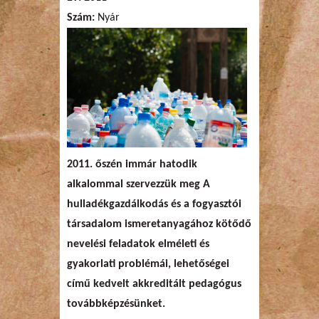
Szám:
Nyár
2011. őszén immár hatodik
alkalommal szervezzük meg A
hulladékgazdálkodás és a fogyasztói
társadalom ismeretanyagához kötődő
nevelési feladatok elméleti és
gyakorlati problémái, lehetőségei
című kedvelt akkreditált pedagógus
továbbképzésünket.