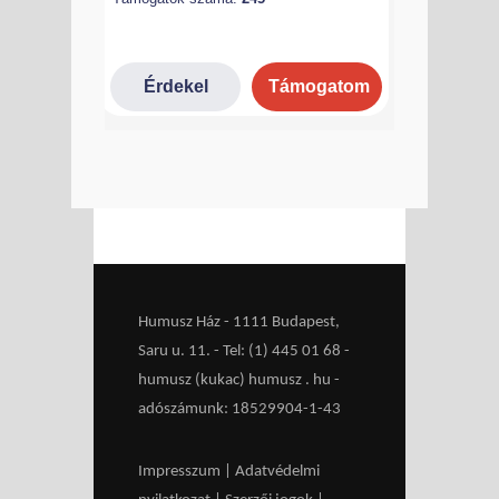
Humusz Ház - 1111 Budapest,
Saru u. 11. - Tel: (1) 445 01 68 -
humusz (kukac) humusz . hu -
adószámunk: 18529904-1-43
Impresszum
|
Adatvédelmi