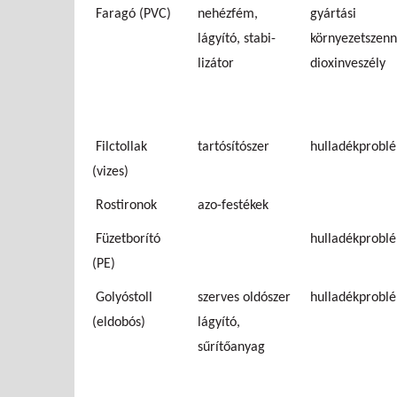
Faragó (PVC)
nehézfém,
gyártási
lágyító, stabi-
környezetszenn
lizátor
dioxinveszély
Filctollak
tartósítószer
hulladékprobl
(vizes)
Rostironok
azo-festékek
Füzetborító
hulladékprobl
(PE)
Golyóstoll
szerves oldószer
hulladékprobl
(eldobós)
lágyító,
sűrítőanyag