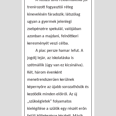
trenírozott fogyasztói réteg
kinevelésén fáradozik; látszólag
ugyan a gyermek jelenlegi
zsebpénzére spekulál, valójában
azonban a majdani, felnőttkori
keresményét veszi célba.
A piac persze hamar lefut. A
jogdíj lejár, az iskolatáska is
szétmállik (úgy van ez kicsinálva).
Két, három évenként
menetrendszerűen kerülnek
képernyőre az újabb sorozathősök és
kezdődik minden elölről. Az új
„szükségletek” folyamatos
kielégítése a szülők egy részét erőn
felüli költekezésre készteti. Másik