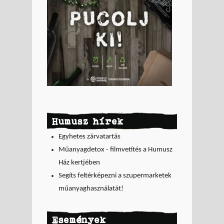
Humusz hírek
Egyhetes zárvatartás
Műanyagdetox - filmvetítés a Humusz
Ház kertjében
Segíts feltérképezni a szupermarketek
műanyaghasználatát!
Események