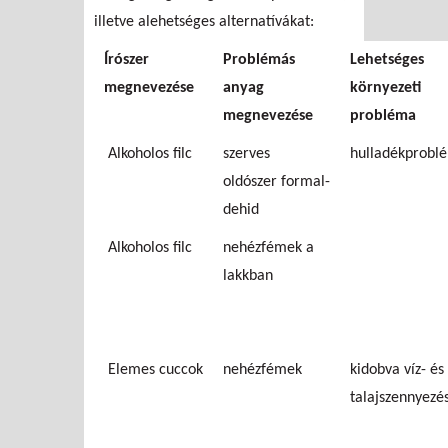
illetve alehetséges alternatívákat:
Írószer
Problémás
Lehetséges
megnevezése
anyag
környezeti
megnevezése
probléma
Alkoholos filc
szerves
hulladékprobl
oldószer formal-
dehid
Alkoholos filc
nehézfémek a
lakkban
Elemes cuccok
nehézfémek
kidobva víz- és
talajszennyezé