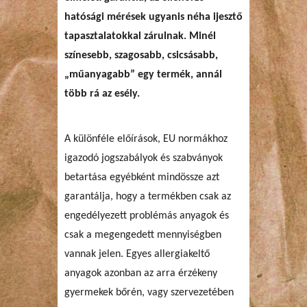
hatósági mérések ugyanis néha ijesztő
tapasztalatokkal zárulnak. Minél
színesebb, szagosabb, csicsásabb,
„műanyagabb” egy termék, annál
több rá az esély.
A különféle előírások, EU normákhoz
igazodó jogszabályok és szabványok
betartása egyébként mindössze azt
garantálja, hogy a termékben csak az
engedélyezett problémás anyagok és
csak a megengedett mennyiségben
vannak jelen. Egyes allergiakeltő
anyagok azonban az arra érzékeny
gyermekek bőrén, vagy szervezetében