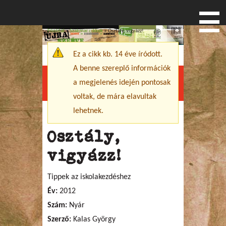
Főoldal
»
Szakmai cikkek
» Osztály, vigyázz!
Jelenlegi hely
Ez a cikk kb. 14 éve íródott.
Figyelmeztető üzenet
A benne szereplő információk
a megjelenés idején pontosak
Menu
voltak, de mára elavultak
lehetnek.
Osztály,
vigyázz!
Tippek az iskolakezdéshez
Év:
2012
Szám:
Nyár
Szerző:
Kalas György