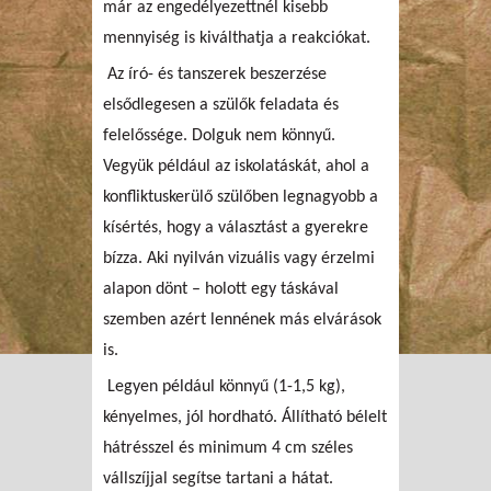
már az engedélyezettnél kisebb
mennyiség is kiválthatja a reakciókat.
Az író- és tanszerek beszerzése
elsődlegesen a szülők feladata és
felelőssége. Dolguk nem könnyű.
Vegyük például az iskolatáskát, ahol a
konfliktuskerülő szülőben legnagyobb a
kísértés, hogy a választást a gyerekre
bízza. Aki nyilván vizuális vagy érzelmi
alapon dönt – holott egy táskával
szemben azért lennének más elvárások
is.
Legyen például könnyű (1-1,5 kg),
kényelmes, jól hordható. Állítható bélelt
hátrésszel és minimum 4 cm széles
vállszíjjal segítse tartani a hátat.