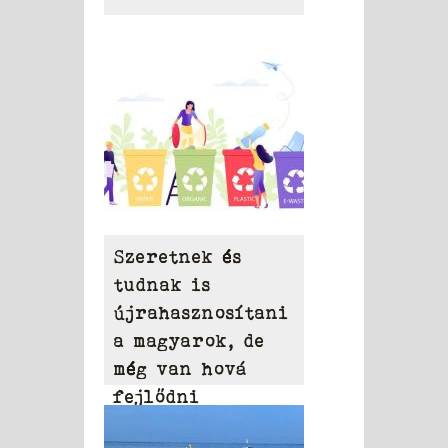
Szeretnek és
tudnak is
újrahasznosítani
a magyarok, de
még van hová
fejlődni