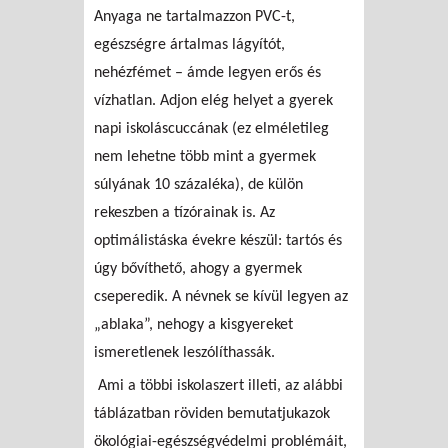
Anyaga ne tartalmazzon PVC-t,
egészségre ártalmas lágyítót,
nehézfémet – ámde legyen erős és
vízhatlan. Adjon elég helyet a gyerek
napi iskoláscuccának (ez elméletileg
nem lehetne több mint a gyermek
súlyának 10 százaléka), de külön
rekeszben a tízórainak is. Az
optimálistáska évekre készül: tartós és
úgy bővíthető, ahogy a gyermek
cseperedik. A névnek se kívül legyen az
„ablaka”, nehogy a kisgyereket
ismeretlenek leszólíthassák.
Ami a többi iskolaszert illeti, az alábbi
táblázatban röviden bemutatjukazok
ökológiai-egészségvédelmi problémáit,