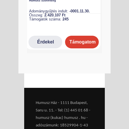
Humusz Ház - 1111 Budapest,
Saru u. 11. - Tel: (1) 445 01 68 -
humusz (kukac) humusz . hu -
adószámunk: 18529904-1-43