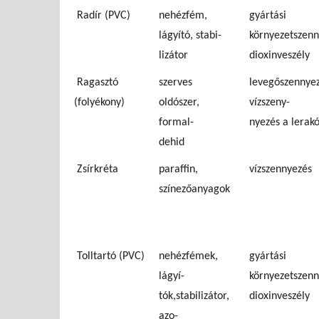
Radír (PVC)
nehézfém,
gyártási
lágyító, stabi-
környezetszenn
lizátor
dioxinveszély
Ragasztó
szerves
levegőszennyez
(folyékony)
oldószer,
vízszeny-
formal-
nyezés a lerak
dehid
Zsírkréta
paraffin,
vízszennyezés
színezőanyagok
Tolltartó (PVC)
nehézfémek,
gyártási
lágyí-
környezetszenn
tók,stabilizátor,
dioxinveszély
azo-