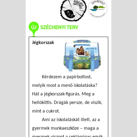
Jégkorszak
Kérdezem a papírboltost,
melyik most a menő iskolatáska?
Hát a jégkorszak-figurás. Meg a
hellókittis. Drágák persze, de viszik,
mint a cukrot.
Ami az iskolatáskát illeti, az a
gyermek munkaeszköze – maga a
gyermek viszont a reklámipar egyik