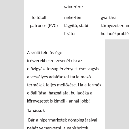
színezékek
Töltőtoll
nehézfém
gyártási
patronos (PVC)
lágyító, stabi
környezetszenn
lizátor
hulladékprobl
A szülő felelőssége
írószerekbeszerzésénél (is) az
elővigyázatosság érvényesítése: vagyis
a veszélyes adalékokat tartalmazó
termékek teljes mellőzése. Ha a termék
előállítása, használata, hulladéka a
környezetet is kíméli– annál jobb!
Tanácsok
Bár a hipermarketek dömpingáraival
nehéz versenyezni, a papírboltok