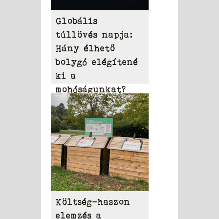
Globális
túllövés napja:
Hány élhető
bolygó elégítené
ki a
mohóságunkat?
Költség-haszon
elemzés a