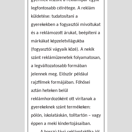
legfontosabb célrétege. A reklám
küldetése: tudatosítani a
gyerekekben a fogyasztói mivoltukat
és a reklámozott árukat, beépíteni a
márkákat képzeletvilágukba
(fogyasztói vágyaik közé). A nekik
szánt reklámüzenetek folyamatosan,
a legváltozatosabb formában
jelennek meg. Először például
rajzfilmek formájában. Főhősei
aztán heteken belül
reklámhordozóként ott virítanak a
gyerekeknek szánt termékeken:
pólón, iskolatáskán, tolltartón – vagy
éppen a meki kindertojásaiban.
A hosszú távú reklámtaktika jól