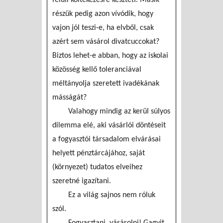
részük pedig azon vívódik, hogy
vajon jól teszi-e, ha elvből, csak
azért sem vásárol divatcuccokat?
Biztos lehet-e abban, hogy az iskolai
közösség kellő toleranciával
méltányolja szeretett ivadékának
másságát?
Valahogy mindig az kerül súlyos
dilemma elé, aki vásárlói döntéseit
a fogyasztói társadalom elvárásai
helyett pénztárcájához, saját
(környezet) tudatos elveihez
szeretné igazítani.
Ez a világ sajnos nem róluk
szól.
Fogyasztani, vásárolni! Gagyit,