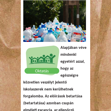
Alapjában véve
mindenki
egyetért azzal,
hogy az
egészségre
közvetlen veszélyt jelentő
iskolaszerek nem kerülhetnek
forgalomba. Az előírások betartása
(betartatása) azonban csupán
elméleti garancia, az ellenőrző