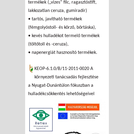
termékek („vizes” filc, ragasztóstift,
lakkozatlan ceruza, gumiradír)
• tartós, javítható termékek
(fémgolyóstoll- és körző, bőrtáska),
• kevés hulladékot termelő termékek
(töltőtoll és -ceruza),
• napenergiát hasznosító termékek.
KEOP-6.1.0/B/11-2011-0020 A
környezeti tanácsadás fejlesztése
a Nyugat-Dunántúlon fókuszban a
hulladékcsökkentés lehetőségeivel