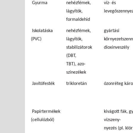
Gyurma
nehézfémek,
víz- és
lágyítók,
levegőszennye
formaldehid
Iskolatáska
nehézfémek,
gyártási
(PVC)
lágyítók,
környezetszenn
stabilizátorok
dioxinveszély
(DBT,
TBT), azo-
színezékek
Javítófesték
trikloretán
ózonréteg káro
Papírtermékek
kivágott fák, g
(cellulózból)
vízszeny-
nyezés (pl. klór