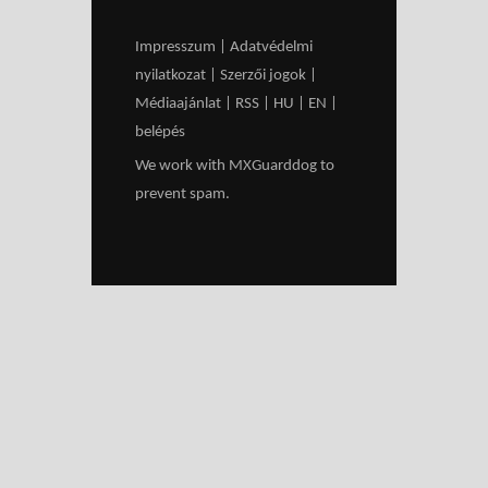
Impresszum
|
Adatvédelmi
nyilatkozat
|
Szerzői jogok
|
Médiaajánlat
|
RSS
|
HU
|
EN
|
belépés
We work with
MXGuarddog
to
prevent spam.