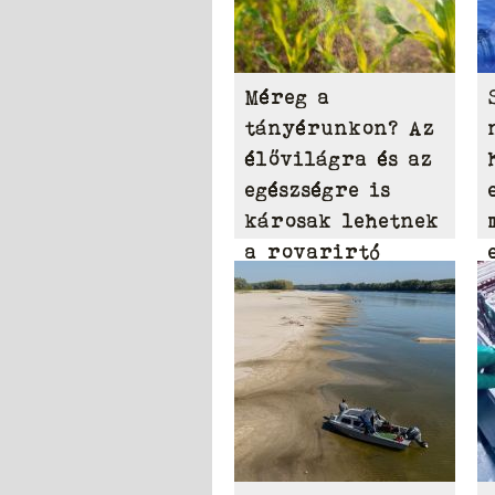
Méreg a
tányérunkon? Az
élővilágra és az
egészségre is
károsak lehetnek
a rovarirtó
szerek