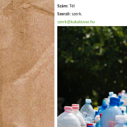
Szám:
Tél
Szerző:
szerk.
szerk@kukabuvar.hu