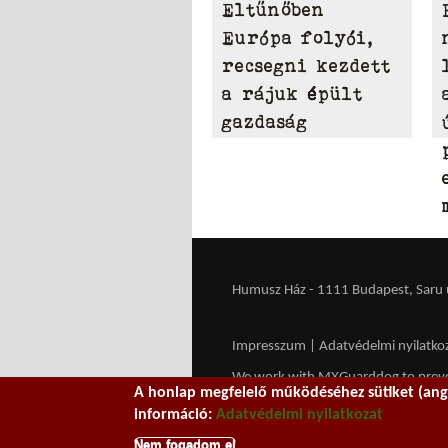
Eltűnőben
Európa folyói,
recsegni kezdett
a rájuk épült
gazdaság
Humusz Ház - 1111 Budapest, Saru u.
Impresszum
|
Adatvédelmi nyilatko
We work with
MXGuarddog
to prev
A honlap megfelelő működéséhez sütiket (ango
információ:
Adatvédelmi nyilatkozat
Nem fogadom el