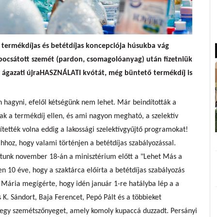
 termékdíjas és betétdíjas koncepciója húsukba vág
csátott szemét (pardon, csomagolóanyag) után fizetniük
ett ágazati újraHASZNÁLATI kvótát, még büntető termékdíj is
 hagyni, efelől kétségünk nem lehet. Már beindították a
ak a termékdíj ellen, és ami nagyon megható, a szelektív
tették volna eddig a lakossági szelektívgyűjtő programokat!
ahhoz, hogy valami történjen a betétdíjas szabályozással.
ttunk november 18-án a minisztérium előtt a "Lehet Más a
en 10 éve, hogy a szaktárca előírta a betétdíjas szabályozás
 Mária megígérte, hogy idén január 1-re hatályba lép a a
 K. Sándort, Baja Ferencet, Pepó Pált és a többieket
 egy szemétszőnyeget, amely komoly kupaccá duzzadt. Persányi