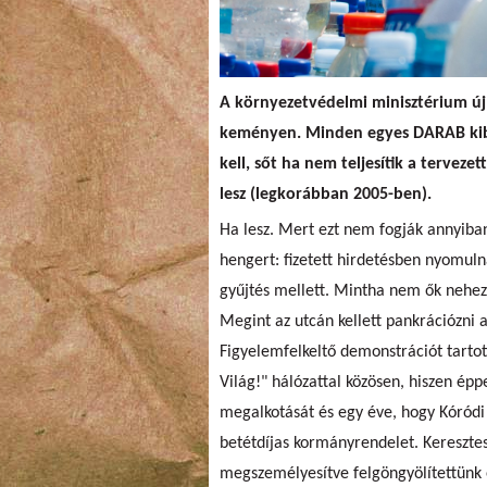
A környezetvédelmi minisztérium új
keményen. Minden egyes DARAB kibo
kell, sőt ha nem teljesítik a tervez
lesz (legkorábban 2005-ben).
Ha lesz. Mert ezt nem fogják annyiban
hengert: fizetett hirdetésben nyomuln
gyűjtés mellett. Mintha nem ők nehezí
Megint az utcán kellett pankrációzni 
Figyelemfelkeltő demonstrációt tarto
Világ!" hálózattal közösen, hiszen épp
megalkotását és egy éve, hogy Kóródi
betétdíjas kormányrendelet. Keresztes
megszemélyesítve felgöngyölítettünk