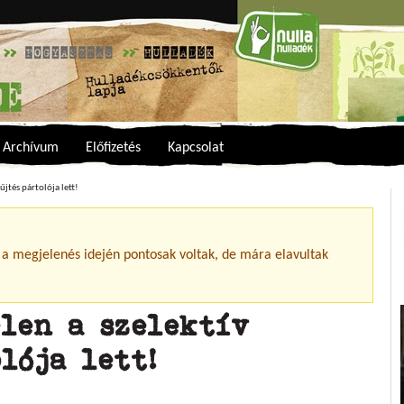
Archívum
Előfizetés
Kapcsolat
yűjtés pártolója lett!
 a megjelenés idején pontosak voltak, de mára elavultak
len a szelektív
lója lett!