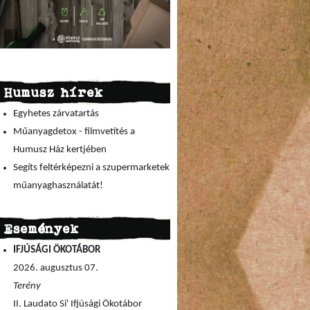
Humusz hírek
Egyhetes zárvatartás
Műanyagdetox - filmvetítés a
Humusz Ház kertjében
Segíts feltérképezni a szupermarketek
műanyaghasználatát!
Események
IFJÚSÁGI ÖKOTÁBOR
2026. augusztus 07.
Terény
II. Laudato Si' Ifjúsági Ökotábor