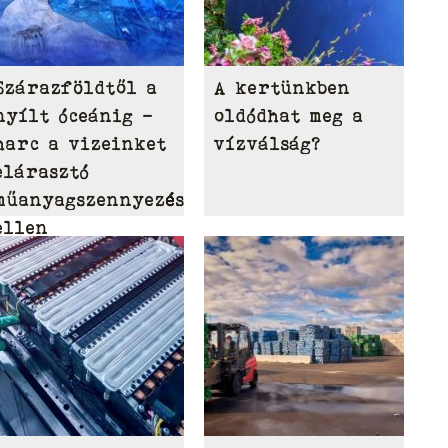
Szárazföldtől a
A kertünkben
nyílt óceánig –
oldódhat meg a
harc a vizeinket
vízválság?
elárasztó
műanyagszennyezés
ellen