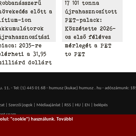
Robbanásszerű
17 101 tonna
növekedés előtt a
újrahasznosított
lítium-ion
PET-palack:
akkumulátorok
Közzétette 2026-
újrahasznosítási
os első féléves
piaca: 2035-re
mérlegét a PET
elérheti a 31,95
to PET
milliárd dollárt
 11. - Tel: (1) 445 01 68 - humusz (kukac) humusz . hu -
adószámunk: 18
zat
|
Szerzői jogok
|
Médiaajánlat
|
RSS
|
HU
|
EN
|
belépés
ent spam.
lul: "cookie") használunk. További