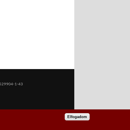
529904-1-43
Elfogadom