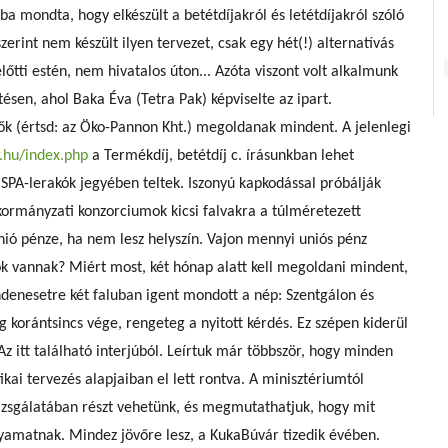
 mondta, hogy elkészült a betétdíjakról és letétdíjakról szóló
erint nem készült ilyen tervezet, csak egy hét(!) alternatívás
őtti estén, nem hivatalos úton... Azóta viszont volt alkalmunk
ésen, ahol Baka Éva (Tetra Pak) képviselte az ipart.
ők (értsd: az Öko-Pannon Kht.) megoldanak mindent. A jelenlegi
.hu/index.php
a Termékdíj, betétdíj c. írásunkban lehet
ISPA-lerakók jegyében teltek. Iszonyú kapkodással próbálják
nkormányzati konzorciumok kicsi falvakra a túlméretezett
Unió pénze, ha nem lesz helyszín. Vajon mennyi uniós pénz
pok vannak? Miért most, két hónap alatt kell megoldani mindent,
ndenesetre két faluban igent mondott a nép: Szentgálon és
g korántsincs vége, rengeteg a nyitott kérdés. Ez szépen kiderül
Az itt található interjúból. Leírtuk már többször, hogy minden
ikai tervezés alapjaiban el lett rontva. A minisztériumtól
vizsgálatában részt vehetünk, és megmutathatjuk, hogy mit
yamatnak. Mindez jövőre lesz, a KukaBúvár tizedik évében.