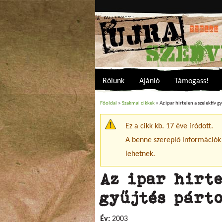
Rólunk
Ajánló
Támogass!
Főoldal
»
Szakmai cikkek
» Az ipar hirtelen a szelektív g
Jelenlegi hely
Ez a cikk kb. 17 éve íródott.
Figyelmeztető üzenet
A benne szereplő információk
lehetnek.
Az ipar hirte
gyűjtés párto
Év:
2003