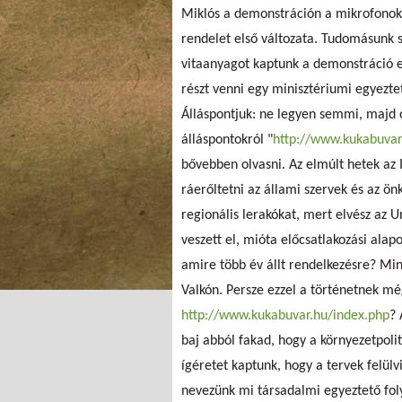
Miklós a demonstráción a mikrofonokba
rendelet első változata. Tudomásunk sz
vitaanyagot kaptunk a demonstráció el
részt venni egy minisztériumi egyeztet
Álláspontjuk: ne legyen semmi, majd 
álláspontokról "
http://www.kukabuvar
bővebben olvasni. Az elmúlt hetek az 
ráerőltetni az állami szervek és az ö
regionális lerakókat, mert elvész az 
veszett el, mióta előcsatlakozási ala
amire több év állt rendelkezésre? Mi
Valkón. Persze ezzel a történetnek mé
http://www.kukabuvar.hu/index.php
? 
baj abból fakad, hogy a környezetpolit
ígéretet kaptunk, hogy a tervek felül
nevezünk mi társadalmi egyeztető fol