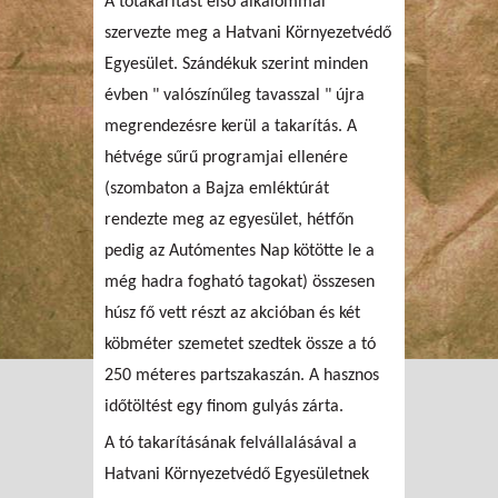
A tótakarítást első alkalommal
szervezte meg a Hatvani Környezetvédő
Egyesület. Szándékuk szerint minden
évben " valószínűleg tavasszal " újra
megrendezésre kerül a takarítás. A
hétvége sűrű programjai ellenére
(szombaton a Bajza emléktúrát
rendezte meg az egyesület, hétfőn
pedig az Autómentes Nap kötötte le a
még hadra fogható tagokat) összesen
húsz fő vett részt az akcióban és két
köbméter szemetet szedtek össze a tó
250 méteres partszakaszán. A hasznos
időtöltést egy finom gulyás zárta.
A tó takarításának felvállalásával a
Hatvani Környezetvédő Egyesületnek