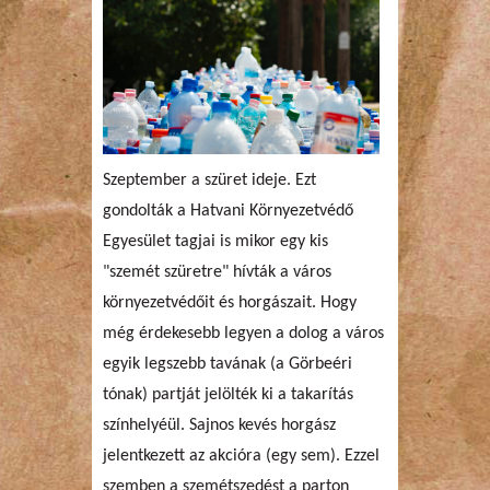
Szeptember a szüret ideje. Ezt
gondolták a Hatvani Környezetvédő
Egyesület tagjai is mikor egy kis
"szemét szüretre" hívták a város
környezetvédőit és horgászait. Hogy
még érdekesebb legyen a dolog a város
egyik legszebb tavának (a Görbeéri
tónak) partját jelölték ki a takarítás
színhelyéül. Sajnos kevés horgász
jelentkezett az akcióra (egy sem). Ezzel
szemben a szemétszedést a parton