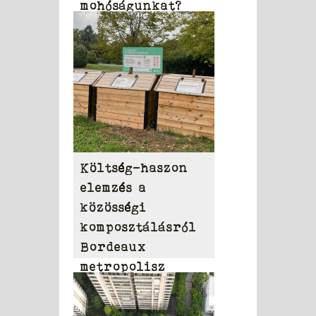
mohóságunkat?
Költség-haszon
elemzés a
közösségi
komposztálásról
Bordeaux
metropolisz
területén