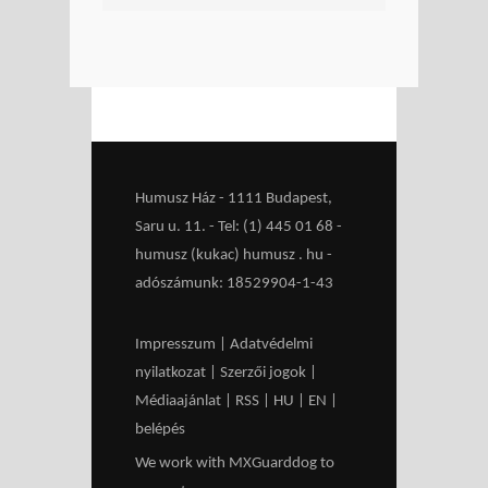
Humusz Ház - 1111 Budapest,
Saru u. 11. - Tel: (1) 445 01 68 -
humusz (kukac) humusz . hu -
adószámunk: 18529904-1-43
Impresszum
|
Adatvédelmi
nyilatkozat
|
Szerzői jogok
|
Médiaajánlat
|
RSS
|
HU
|
EN
|
belépés
We work with
MXGuarddog
to