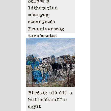
Súlyos a
láthatatlan
műanyag
szennyezés
Franciaország
természetes
vizeiben
Bíróság elé áll a
hulladékmaffia
egyik