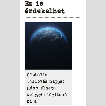
Ez is
érdekelhet
Globális
túllövés napja:
Hány élhető
bolygó elégítené
ki a