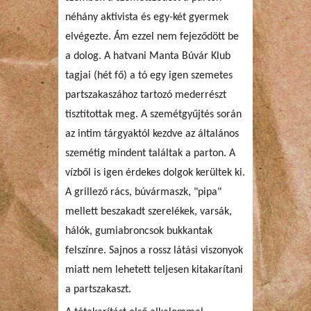
néhány aktivista és egy-két gyermek
elvégezte. Ám ezzel nem fejeződött be
a dolog. A hatvani Manta Búvár Klub
tagjai (hét fő) a tó egy igen szemetes
partszakaszához tartozó mederrészt
tisztítottak meg. A szemétgyűjtés során
az intim tárgyaktól kezdve az általános
szemétig mindent találtak a parton. A
vízből is igen érdekes dolgok kerültek ki.
A grillező rács, búvármaszk, "pipa"
mellett beszakadt szerelékek, varsák,
hálók, gumiabroncsok bukkantak
felszínre. Sajnos a rossz látási viszonyok
miatt nem lehetett teljesen kitakarítani
a partszakaszt.