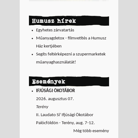
Humusz hírek
Egyhetes zárvatartás
Műanyagdetox - filmvetítés a Humusz
Ház kertjében
Segíts feltérképezni a szupermarketek
műanyaghasználatát!
Események
IFJÚSÁGI ÖKOTÁBOR
2026. augusztus 07.
Terény
II. Laudato Si' Ifjúsági Ökotábor
Palócföldön - Terény, aug. 7-12.
Még több esemény