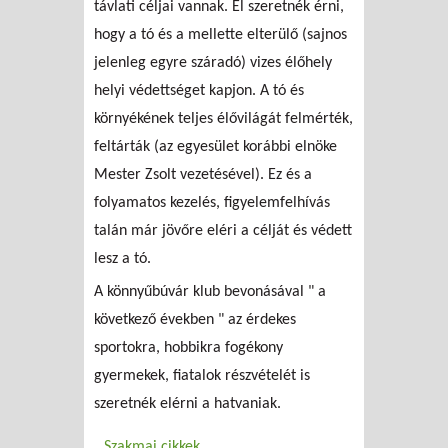
távlati céljai vannak. El szeretnék érni,
hogy a tó és a mellette elterülő (sajnos
jelenleg egyre száradó) vizes élőhely
helyi védettséget kapjon. A tó és
környékének teljes élővilágát felmérték,
feltárták (az egyesület korábbi elnöke
Mester Zsolt vezetésével). Ez és a
folyamatos kezelés, figyelemfelhívás
talán már jövőre eléri a célját és védett
lesz a tó.
A könnyűbúvár klub bevonásával " a
következő években " az érdekes
sportokra, hobbikra fogékony
gyermekek, fiatalok részvételét is
szeretnék elérni a hatvaniak.
Szakmai cikkek