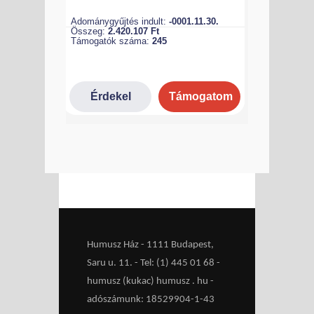
Humusz Ház - 1111 Budapest,
Saru u. 11. - Tel: (1) 445 01 68 -
humusz (kukac) humusz . hu -
adószámunk: 18529904-1-43