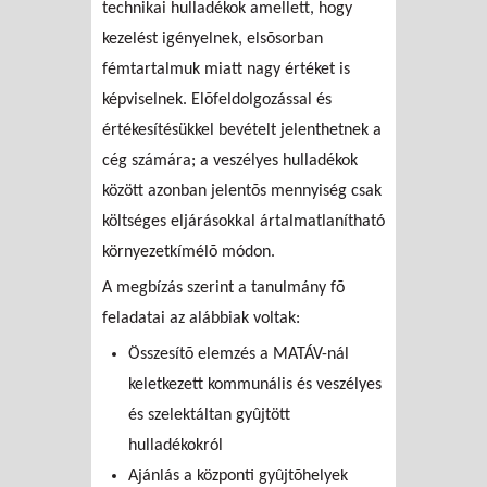
technikai hulladékok amellett, hogy
kezelést igényelnek, elsõsorban
fémtartalmuk miatt nagy értéket is
képviselnek. Elõfeldolgozással és
értékesítésükkel bevételt jelenthetnek a
cég számára; a veszélyes hulladékok
között azonban jelentõs mennyiség csak
költséges eljárásokkal ártalmatlanítható
környezetkímélõ módon.
A megbízás szerint a tanulmány fõ
feladatai az alábbiak voltak:
Összesítõ elemzés a MATÁV-nál
keletkezett kommunális és veszélyes
és szelektáltan gyûjtött
hulladékokról
Ajánlás a központi gyûjtõhelyek