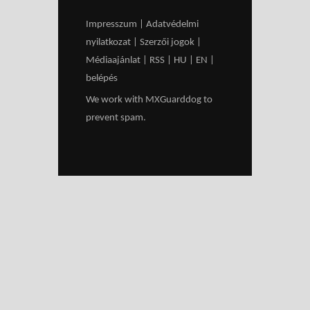
Impresszum
|
Adatvédelmi
nyilatkozat
|
Szerzői jogok
|
Médiaajánlat
|
RSS
|
HU
|
EN
|
belépés
We work with
MXGuarddog
to
prevent spam.