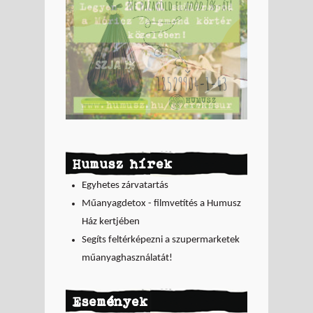
Humusz hírek
Egyhetes zárvatartás
Műanyagdetox - filmvetítés a Humusz
Ház kertjében
Segíts feltérképezni a szupermarketek
műanyaghasználatát!
Események