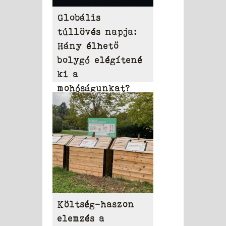
Globális
túllövés napja:
Hány élhető
bolygó elégítené
ki a
mohóságunkat?
Költség-haszon
elemzés a