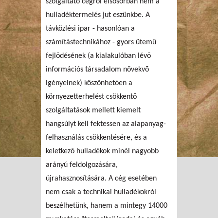
szolgáltató cégrõl elsõsorban nem a
hulladéktermelés jut eszünkbe. A
távközlési ipar - hasonlóan a
számítástechnikához - gyors ütemû
fejlõdésének (a kialakulóban lévõ
információs társadalom növekvõ
igényeinek) köszönhetõen a
környezetterhelést csökkentõ
szolgáltatások mellett kiemelt
hangsúlyt kell fektessen az alapanyag-
felhasználás csökkentésére, és a
keletkezõ hulladékok minél nagyobb
arányú feldolgozására,
újrahasznosítására. A cég esetében
nem csak a technikai hulladékokról
beszélhetünk, hanem a mintegy 14000