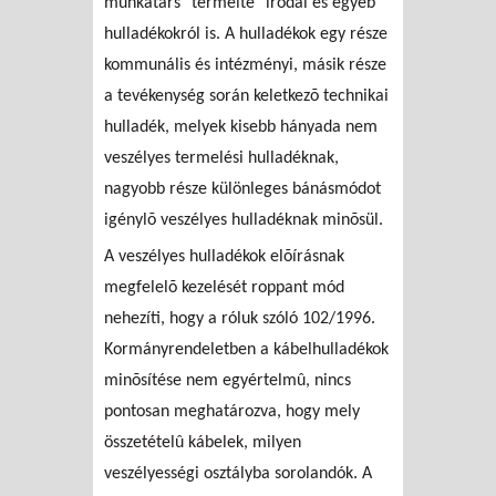
munkatárs "termelte" irodai és egyéb
hulladékokról is. A hulladékok egy része
kommunális és intézményi, másik része
a tevékenység során keletkezõ technikai
hulladék, melyek kisebb hányada nem
veszélyes termelési hulladéknak,
nagyobb része különleges bánásmódot
igénylõ veszélyes hulladéknak minõsül.
A veszélyes hulladékok elõírásnak
megfelelõ kezelését roppant mód
nehezíti, hogy a róluk szóló 102/1996.
Kormányrendeletben a kábelhulladékok
minõsítése nem egyértelmû, nincs
pontosan meghatározva, hogy mely
összetételû kábelek, milyen
veszélyességi osztályba sorolandók. A