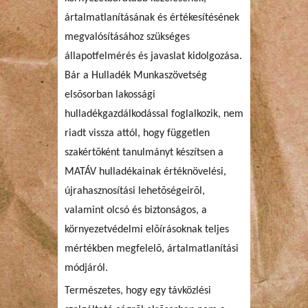
ártalmatlanításának és értékesítésének
megvalósításához szükséges
állapotfelmérés és javaslat kidolgozása.
Bár a Hulladék Munkaszövetség
elsõsorban lakossági
hulladékgazdálkodással foglalkozik, nem
riadt vissza attól, hogy független
szakértõként tanulmányt készítsen a
MATÁV hulladékainak értéknövelési,
újrahasznosítási lehetõségeirõl,
valamint olcsó és biztonságos, a
környezetvédelmi elõírásoknak teljes
mértékben megfelelõ, ártalmatlanítási
módjáról.
Természetes, hogy egy távközlési