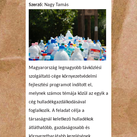
Szerző:
Nagy Tamás
Magyarország legnagyobb távközlési
szolgáltató cége környezetvédelmi
fejlesztési programot indított el,
melynek számos témája közül az egyik a
cég hulladékgazdálkodásával
foglalkozik. A feladat célja a
társaságnál keletkezõ hulladékok
átláthatóbb, gazdaságosabb és
környezetbarátabb kezelésének,