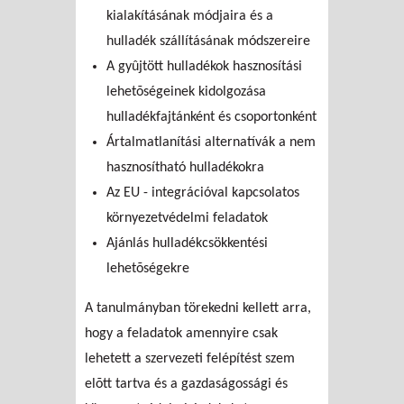
kialakításának módjaira és a
hulladék szállításának módszereire
A gyûjtött hulladékok hasznosítási
lehetõségeinek kidolgozása
hulladékfajtánként és csoportonként
Ártalmatlanítási alternatívák a nem
hasznosítható hulladékokra
Az EU - integrációval kapcsolatos
környezetvédelmi feladatok
Ajánlás hulladékcsökkentési
lehetõségekre
A tanulmányban törekedni kellett arra,
hogy a feladatok amennyire csak
lehetett a szervezeti felépítést szem
elõtt tartva és a gazdaságossági és