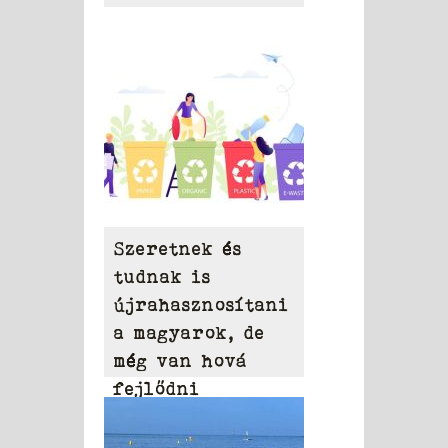
Szeretnek és
tudnak is
újrahasznosítani
a magyarok, de
még van hová
fejlődni