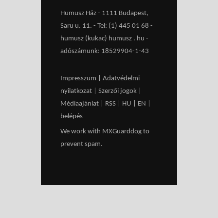
Humusz Ház - 1111 Budapest,
Saru u. 11. - Tel: (1) 445 01 68 -
humusz (kukac) humusz . hu -
adószámunk: 18529904-1-43
Impresszum
|
Adatvédelmi
nyilatkozat
|
Szerzői jogok
|
Médiaajánlat
|
RSS
|
HU
|
EN
|
belépés
We work with
MXGuarddog
to
prevent spam.