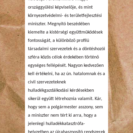
országgyûlési képviselõje, és mint
környezetvédelmi- és területfejlesztési
miniszter. Megnyitó beszédében
kiemelte a kistérségi együttmûködések
fontosságát, a különbözõ profilú
társadalmi szervezetek és a döntéshozói
szféra közös célok érdekében történõ
egységes fellépését. Nagyon kedvezõen
kell értékelni, ha az ún. hatalomnak és a
civil szervezeteknek
hulladékgazdálkodási kérdésekben
sikerül együtt létrehoznia valamit. Kár,
hogy sem a polgármester asszony, sem
a miniszter nem tért ki arra, hogy a
jelenlegi hulladékkatasztrófa-
helyzetben az újrahasznosító rendszerek