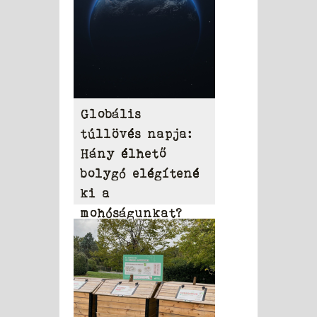
Globális
túllövés napja:
Hány élhető
bolygó elégítené
ki a
mohóságunkat?