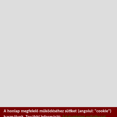
A honlap megfelelő működéséhez sütiket (angolul: "cookie")