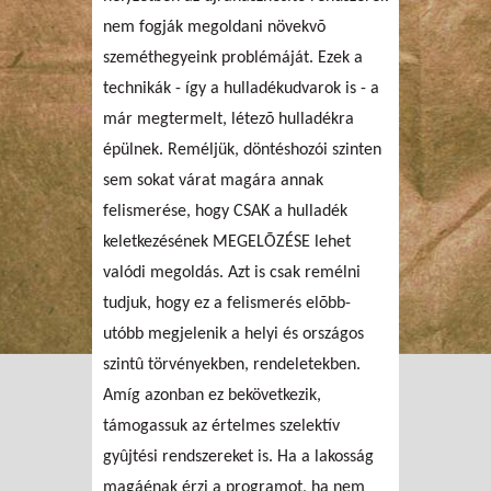
nem fogják megoldani növekvõ
szeméthegyeink problémáját. Ezek a
technikák - így a hulladékudvarok is - a
már megtermelt, létezõ hulladékra
épülnek. Reméljük, döntéshozói szinten
sem sokat várat magára annak
felismerése, hogy CSAK a hulladék
keletkezésének MEGELÕZÉSE lehet
valódi megoldás. Azt is csak remélni
tudjuk, hogy ez a felismerés elõbb-
utóbb megjelenik a helyi és országos
szintû törvényekben, rendeletekben.
Amíg azonban ez bekövetkezik,
támogassuk az értelmes szelektív
gyûjtési rendszereket is. Ha a lakosság
magáénak érzi a programot, ha nem