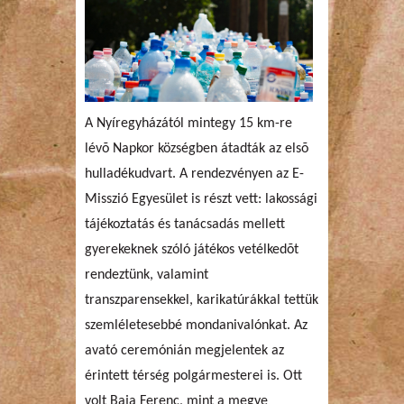
A Nyíregyházától mintegy 15 km-re
lévõ Napkor községben átadták az elsõ
hulladékudvart. A rendezvényen az E-
Misszió Egyesület is részt vett: lakossági
tájékoztatás és tanácsadás mellett
gyerekeknek szóló játékos vetélkedõt
rendeztünk, valamint
transzparensekkel, karikatúrákkal tettük
szemléletesebbé mondanivalónkat. Az
avató ceremónián megjelentek az
érintett térség polgármesterei is. Ott
volt Baja Ferenc, mint a megye