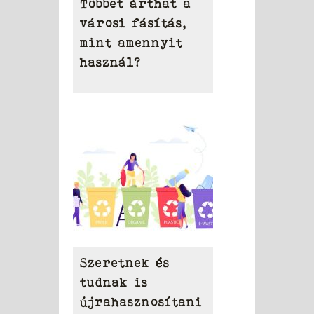
Többet árthat a
városi fásítás,
mint amennyit
használ?
Szeretnek és
tudnak is
újrahasznosítani