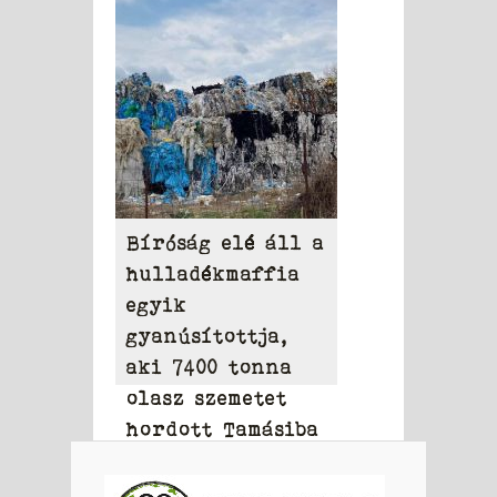
vizeiben
Bíróság elé áll a
hulladékmaffia
egyik
gyanúsítottja,
aki 7400 tonna
olasz szemetet
hordott Tamásiba