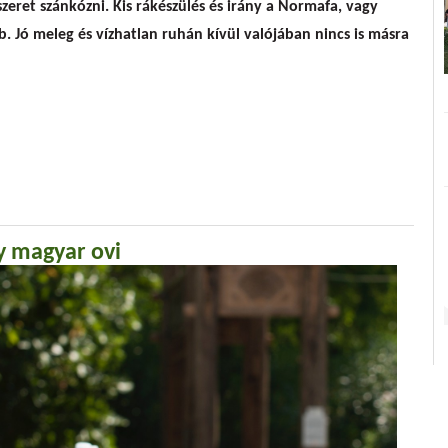
szeret szánkózni. Kis rákészülés és irány a Normafa, vagy
Jó meleg és vízhatlan ruhán kívül valójában nincs is másra
gy magyar ovi