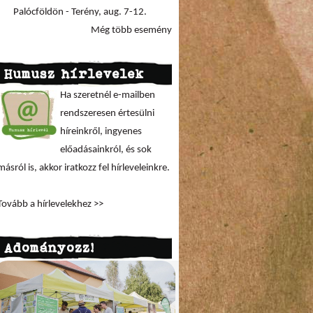
Palócföldön - Terény, aug. 7-12.
Még több esemény
Humusz hírlevelek
Ha szeretnél e-mailben
rendszeresen értesülni
híreinkről, ingyenes
előadásainkról, és sok
másról is, akkor iratkozz fel hírleveleinkre.
Tovább a hírlevelekhez >>
Adományozz!