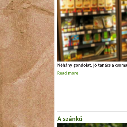
Néhány gondolat, jó tanács a csom
Read more
about Jól megnézed, mit 
A szánkó