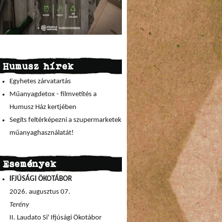
Humusz hírek
Egyhetes zárvatartás
Műanyagdetox - filmvetítés a
Humusz Ház kertjében
Segíts feltérképezni a szupermarketek
műanyaghasználatát!
Események
IFJÚSÁGI ÖKOTÁBOR
2026. augusztus 07.
Terény
II. Laudato Si' Ifjúsági Ökotábor