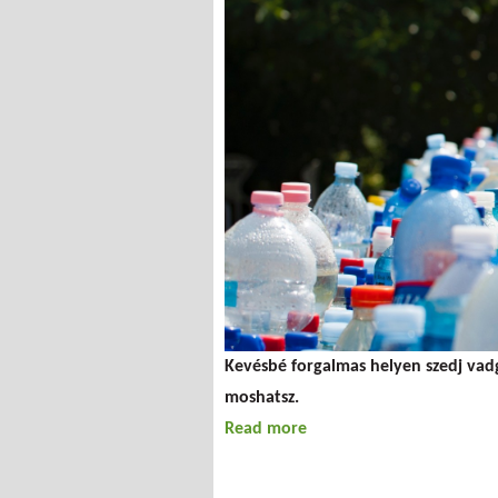
Kevésbé forgalmas helyen szedj vad
moshatsz.
Read more
about Tippfogas - Mosóg