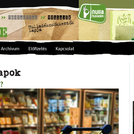
Archívum
Előfizetés
Kapcsolat
apok
l?