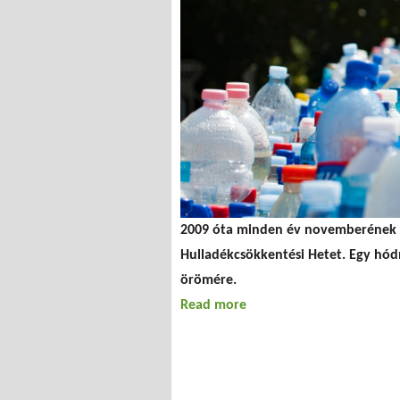
2009 óta minden év novemberének u
Hulladékcsökkentési Hetet. Egy hód
örömére.
Read more
about Európai sikert ara