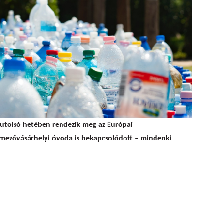
tolsó hetében rendezik meg az Európai
mezővásárhelyi óvoda is bekapcsolódott – mindenki
tott egy magyar ovi