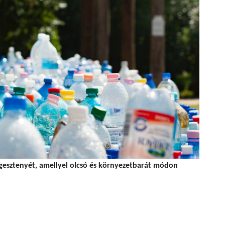
gesztenyét, amellyel olcsó és környezetbarát módon
esztenye