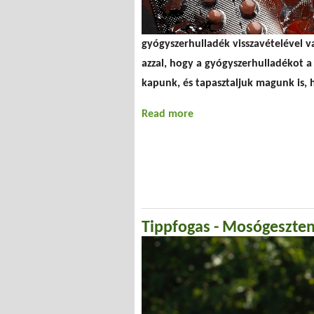
gyógyszerhulladék visszavételével v
azzal, hogy a gyógyszerhulladékot a 
kapunk, és tapasztaljuk magunk is
Read more
about A náthás évszak h
Tippfogas - Mosógeszte