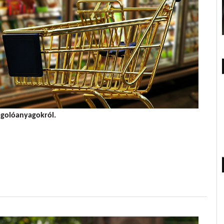
agolóanyagokról.
veszel?