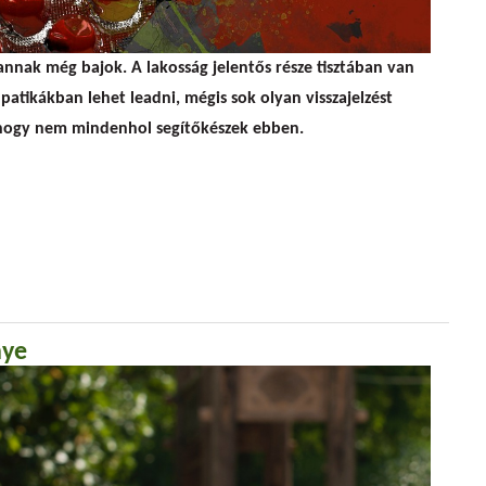
annak még bajok. A lakosság jelentős része tisztában van
patikákban lehet leadni, mégis sok olyan visszajelzést
, hogy nem mindenhol segítőkészek ebben.
ulladékos vonatkozásai
nye