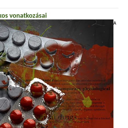
kos vonatkozásai
A