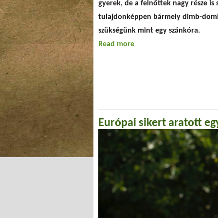
gyerek, de a felnőttek nagy része is 
tulajdonképpen bármely dimb-domb. 
szükségünk mint egy szánkóra.
Read more
about A szánkó
Európai sikert aratott e