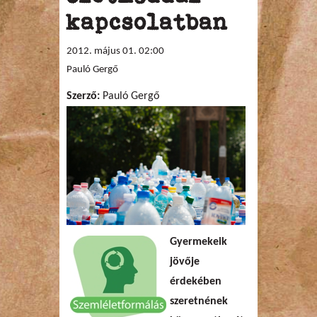
kapcsolatban
2012. május 01. 02:00
Pauló Gergő
Szerző:
Pauló Gergő
Gyermekeik
jövője
érdekében
szeretnének