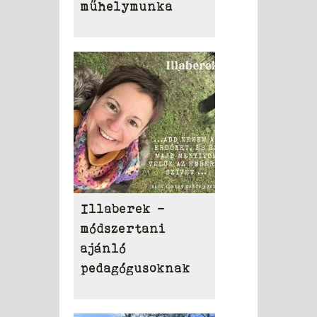
műhelymunka
Illaberek -
módszertani
ajánló
pedagógusoknak