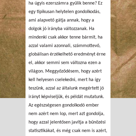
ha úgyis ezerszámra gyűlik benne? Ez
egy tipikusan helytelen gondolkodás,
ami alapvető gátja annak, hogy a
dolgok jó irányba változzanak. Ha
mindenki csak akkor tenne bármit, ha
azzal valami azonnali, számmottevő,
globálisan érzékelhető eredményt érne
el, akkor semmi sem változna ezen a
világon. Meggyőződésem, hogy azért
kell helyesen cselekedni, mert ha így
teszünk, azzal az általunk megértett jó
irányt képviseljük, és példát mutatunk.
Az egészségesen gondolkodó ember
nem azért nem lop, mert azt gondolja,
hogy azzal jelentősen javítja a bűnözési
statisztikákat, és még csak nem is azért,