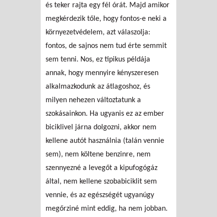
és teker rajta egy fél órát. Majd amikor
megkérdezik tőle, hogy fontos-e neki a
környezetvédelem, azt válaszolja:
fontos, de sajnos nem tud érte semmit
sem tenni. Nos, ez tipikus példája
annak, hogy mennyire kényszeresen
alkalmazkodunk az átlagoshoz, és
milyen nehezen változtatunk a
szokásainkon. Ha ugyanis ez az ember
biciklivel járna dolgozni, akkor nem
kellene autót használnia (talán vennie
sem), nem költene benzinre, nem
szennyezné a levegőt a kipufogógáz
által, nem kellene szobabiciklit sem
vennie, és az egészségét ugyanúgy
megőrziné mint eddig, ha nem jobban.