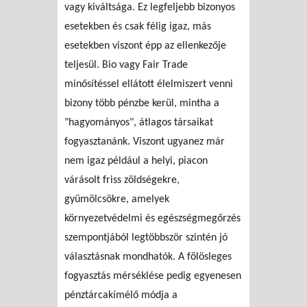
vagy kiváltsága. Ez legfeljebb bizonyos
esetekben és csak félig igaz, más
esetekben viszont épp az ellenkezője
teljesül. Bio vagy Fair Trade
minősítéssel ellátott élelmiszert venni
bizony több pénzbe kerül, mintha a
"hagyományos", átlagos társaikat
fogyasztanánk. Viszont ugyanez már
nem igaz például a helyi, piacon
várásolt friss zöldségekre,
gyümölcsökre, amelyek
környezetvédelmi és egészségmegőrzés
szempontjából legtöbbször szintén jó
választásnak mondhatók. A fölösleges
fogyasztás mérséklése pedig egyenesen
pénztárcakímélő módja a