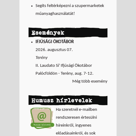
Segíts feltérképezni a szupermarketek
műanyaghasználatát!
Események
IFJÚSÁGI ÖKOTÁBOR
2026. augusztus 07.
Terény
II. Laudato Si' Ifjúsági Ökotábor
Palócföldön - Terény, aug. 7-12.
Még több esemény
Humusz hírlevelek
Ha szeretnél e-mailben
rendszeresen értesülni
híreinkről, ingyenes
előadásainkról, és sok