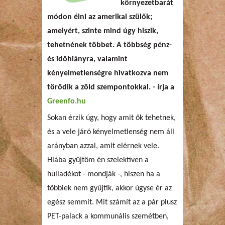
környezetbarát
módon élni az amerikai szülők;
amelyért, szinte mind úgy hiszik,
tehetnének többet. A többség pénz-
és időhiányra, valamint
kényelmetlenségre hivatkozva nem
törődik a zöld szempontokkal. - írja a
Greenfo.hu
Sokan érzik úgy, hogy amit ők tehetnek,
és a vele járó kényelmetlenség nem áll
arányban azzal, amit elérnek vele.
Hiába gyűjtöm én szelektíven a
hulladékot - mondják -, hiszen ha a
többiek nem gyűjtik, akkor úgyse ér az
egész semmit. Mit számít az a pár plusz
PET-palack a kommunális szemétben,