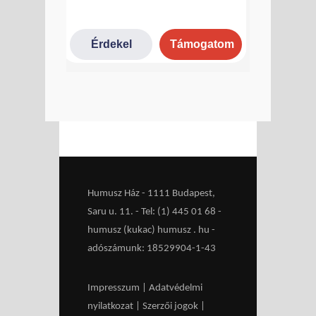
Humusz Ház - 1111 Budapest,
Saru u. 11. - Tel: (1) 445 01 68 -
humusz (kukac) humusz . hu -
adószámunk: 18529904-1-43
Impresszum
|
Adatvédelmi
nyilatkozat
|
Szerzői jogok
|