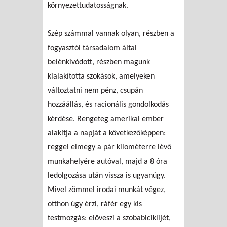
környezettudatosságnak.
Szép számmal vannak olyan, részben a
fogyasztói társadalom által
belénkivódott, részben magunk
kialakította szokások, amelyeken
változtatni nem pénz, csupán
hozzáállás, és racionális gondolkodás
kérdése. Rengeteg amerikai ember
alakítja a napját a következőképpen:
reggel elmegy a pár kilométerre lévő
munkahelyére autóval, majd a 8 óra
ledolgozása után vissza is ugyanúgy.
Mivel zömmel irodai munkát végez,
otthon úgy érzi, ráfér egy kis
testmozgás: előveszi a szobabiciklijét,