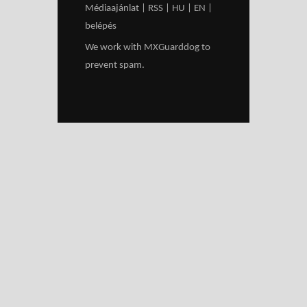
Médiaajánlat
|
RSS
|
HU
|
EN
|
belépés
We work with
MXGuarddog
to
prevent spam.