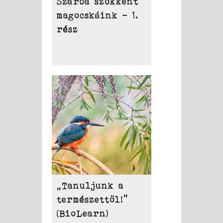
Szárba szökkent
magocskáink – 1.
rész
„Tanuljunk a
természettől!”
(BioLearn)