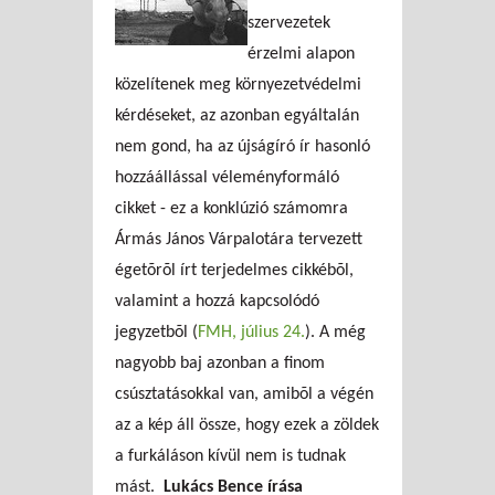
szervezetek
érzelmi alapon
közelítenek meg környezetvédelmi
kérdéseket, az azonban egyáltalán
nem gond, ha az újságíró ír hasonló
hozzáállással véleményformáló
cikket - ez a konklúzió számomra
Ármás János Várpalotára tervezett
égetõrõl írt terjedelmes cikkébõl,
valamint a hozzá kapcsolódó
jegyzetbõl (
FMH, július 24.
). A még
nagyobb baj azonban a finom
csúsztatásokkal van, amibõl a végén
az a kép áll össze, hogy ezek a zöldek
a furkáláson kívül nem is tudnak
mást.
Lukács Bence írása