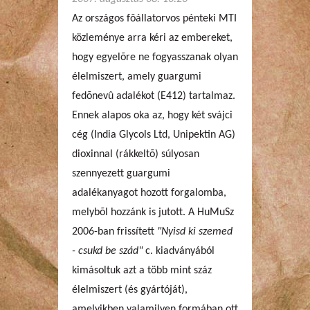
Az országos fõállatorvos pénteki MTI
közleménye arra kéri az embereket,
hogy egyelõre ne fogyasszanak olyan
élelmiszert, amely guargumi
fedõnevû adalékot (E412) tartalmaz.
Ennek alapos oka az, hogy két svájci
cég (India Glycols Ltd, Unipektin AG)
dioxinnal (rákkeltõ) súlyosan
szennyezett guargumi
adalékanyagot hozott forgalomba,
melybõl hozzánk is jutott. A HuMuSz
2006-ban frissített
"Nyisd ki szemed
- csukd be szád"
c. kiadványából
kimásoltuk azt a több mint száz
élelmiszert (és gyártóját),
amelyikben valamilyen formában ott