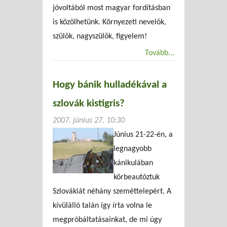
jóvoltából most magyar fordításban
is közölhetünk. Környezeti nevelõk,
szülõk, nagyszülõk, figyelem!
Tovább...
Hogy bánik hulladékával a
szlovák kistigris?
2007. június 27. 10:30
Június 21-22-én, a
legnagyobb
kánikulában
körbeautóztuk
Szlovákiát néhány szeméttelepért. A
kívülálló talán így írta volna le
megpróbáltatásainkat, de mi úgy