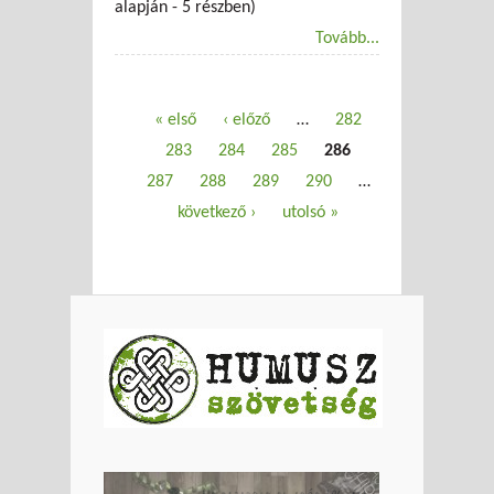
alapján - 5 részben)
Tovább...
Oldalak
« első
‹ előző
…
282
283
284
285
286
287
288
289
290
…
következő ›
utolsó »