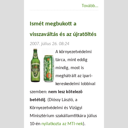
Tovább...
Ismét megbukott a
visszaváltás és az újratöltés
2007. július 26. 08:24
A környezetvédelmi
tárca, mint eddig
mindig, most is
meghátrált az ipari-
kereskedelmi lobbival
szemben:
nem lesz kötelezõ
betétdíj
. (Dióssy László, a
Környezetvédelmi és Vízügyi
Minisztérium szakállamtitkára július
10-én
nyilatkozta az MTI-nek
).