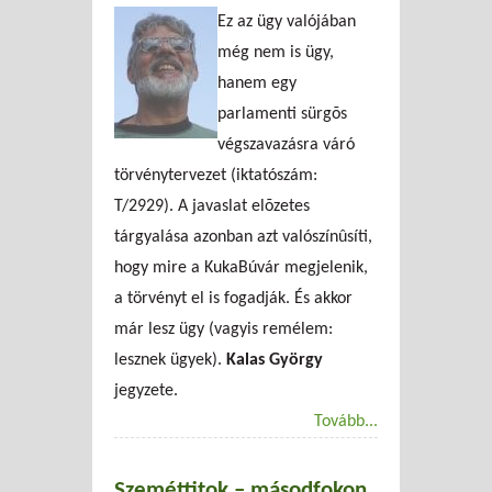
Ez az ügy valójában
még nem is ügy,
hanem egy
parlamenti sürgõs
végszavazásra váró
törvénytervezet (iktatószám:
T/2929). A javaslat elõzetes
tárgyalása azonban azt valószínûsíti,
hogy mire a KukaBúvár megjelenik,
a törvényt el is fogadják. És akkor
már lesz ügy (vagyis remélem:
lesznek ügyek).
Kalas György
jegyzete.
Tovább...
Szeméttitok – másodfokon