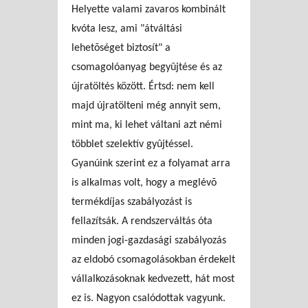
Helyette valami zavaros kombinált
kvóta lesz, ami "átváltási
lehetõséget biztosít" a
csomagolóanyag begyûjtése és az
újratöltés között. Értsd: nem kell
majd újratölteni még annyit sem,
mint ma, ki lehet váltani azt némi
többlet szelektív gyûjtéssel.
Gyanúink szerint ez a folyamat arra
is alkalmas volt, hogy a meglévõ
termékdíjas szabályozást is
fellazítsák. A rendszerváltás óta
minden jogi-gazdasági szabályozás
az eldobó csomagolásokban érdekelt
vállalkozásoknak kedvezett, hát most
ez is. Nagyon csalódottak vagyunk.