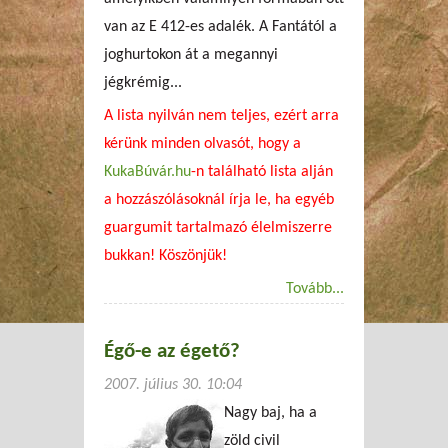
van az E 412-es adalék. A Fantától a
joghurtokon át a megannyi
jégkrémig...
A lista nyilván nem teljes, ezért arra
kérünk minden olvasót, hogy a
KukaBúvár.hu
-n található lista alján
a hozzászólásoknál írja le, ha egyéb
guargumit tartalmazó élelmiszerre
bukkan! Köszönjük!
Tovább...
Égő-e az égető?
2007. július 30. 10:04
Nagy baj, ha a
zöld civil