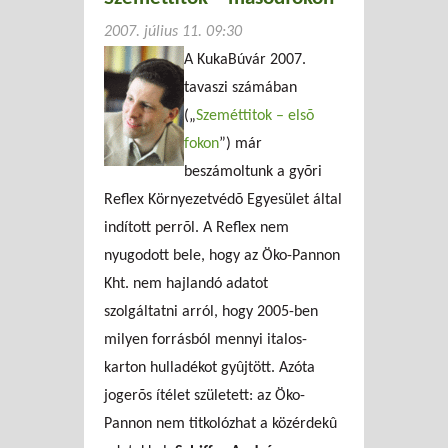
2007. július 11. 09:30
A KukaBúvár 2007.
tavaszi számában
(„
Szeméttitok – elsõ
fokon
”) már
beszámoltunk a gyõri
Reflex Környezetvédõ Egyesület által
indított perrõl. A Reflex nem
nyugodott bele, hogy az Öko-Pannon
Kht. nem hajlandó adatot
szolgáltatni arról, hogy 2005-ben
milyen forrásból mennyi italos-
karton hulladékot gyûjtött. Azóta
jogerõs ítélet született: az Öko-
Pannon nem titkolózhat a közérdekû