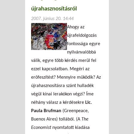
újrahasznosításról
2007. június 20. 14:44
Ahogy az
újrafeldolgozás
fontossága egyre
nyilvánvalóbbá
válik, egyre több kérdés merül fel
ezzel kapcsolatban. Megéri az
erõfeszítést? Mennyire mûködik? Az
újrahasznosításra szánt hulladék
végül kínai lerakókon végzi? Íme
néhány válasz a kérdésekre
Lic.
Paula Brufman
(Greenpeace,
Buenos Aires) tollából. (A
The
Economist
nyomtatott kiadása