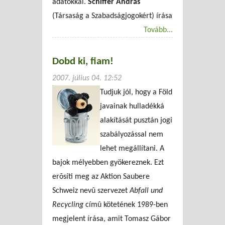
adatokkal.
Schiffer András
(Társaság a Szabadságjogokért) írása
Tovább...
Dobd ki, fiam!
2007. július 04. 12:52
Tudjuk jól, hogy a Föld
javainak hulladékká
alakítását pusztán jogi
szabályozással nem
lehet megállítani. A
bajok mélyebben gyökereznek. Ezt
erõsíti meg az Aktion Saubere
Schweiz nevû szervezet
Abfall und
Recycling
címû kötetének 1989-ben
megjelent írása, amit Tomasz Gábor