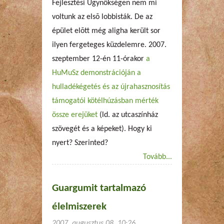
Fejlesztési Ügynökségen nem mi
voltunk az elsõ lobbisták. De az
épület elõtt még aligha került sor
ilyen fergeteges küzdelemre. 2007.
szeptember 12-én 11-órakor
a
HuMuSz demonstrációján a
hulladékégetés és az újrahasznosítás
támogatói kötélhúzásban mérték
össze erejüket
(ld. az utcaszínház
szövegét és a képeket). Hogy ki
nyert? Szerinted?
Tovább...
Guargumit tartalmazó
élelmiszerek
2007. augusztus 08. 10:26