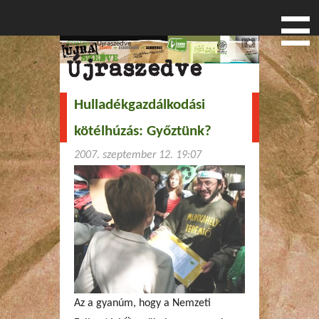
Címlap
» Újraszedve
Jelenlegi hely
Újraszedve
Hulladékgazdálkodási
Menu
kötélhúzás: Győztünk?
2007. szeptember 12. 19:07
Az a gyanúm, hogy a Nemzeti