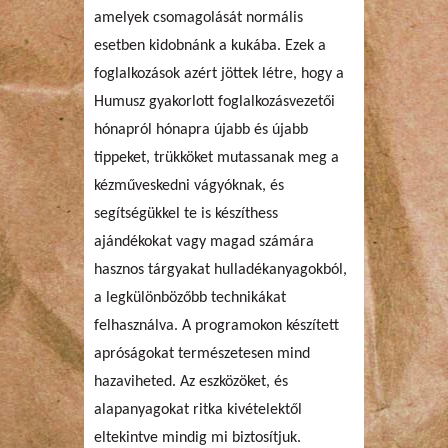
amelyek csomagolását normális
esetben kidobnánk a kukába. Ezek a
foglalkozások azért jöttek létre, hogy a
Humusz gyakorlott foglalkozásvezetői
hónapról hónapra újabb és újabb
tippeket, trükköket mutassanak meg a
kézműveskedni vágyóknak, és
segítségükkel te is készíthess
ajándékokat vagy magad számára
hasznos tárgyakat hulladékanyagokból,
a legkülönbözőbb technikákat
felhasználva. A programokon készített
apróságokat természetesen mind
hazaviheted. Az eszközöket, és
alapanyagokat ritka kivételektől
eltekintve mindig mi biztosítjuk.