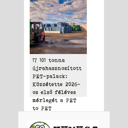
elérheti a 31,95
milliárd dollárt
17 101 tonna
újrahasznosított
PET-palack:
Közzétette 2026-
os első féléves
mérlegét a PET
to PET