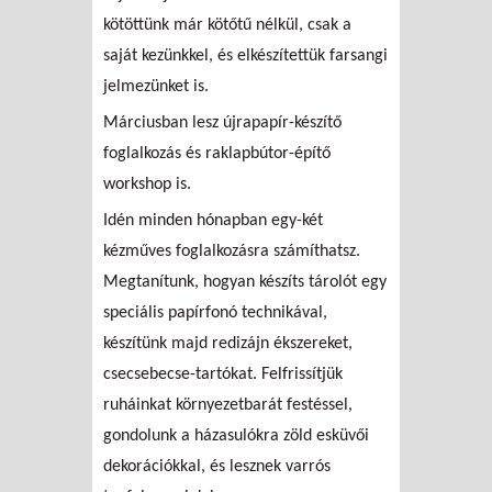
kötöttünk már kötőtű nélkül, csak a
saját kezünkkel, és elkészítettük farsangi
jelmezünket is.
Márciusban lesz újrapapír-készítő
foglalkozás és raklapbútor-építő
workshop is.
Idén minden hónapban egy-két
kézműves foglalkozásra számíthatsz.
Megtanítunk, hogyan készíts tárolót egy
speciális papírfonó technikával,
készítünk majd redizájn ékszereket,
csecsebecse-tartókat. Felfrissítjük
ruháinkat környezetbarát festéssel,
gondolunk a házasulókra zöld esküvői
dekorációkkal, és lesznek varrós