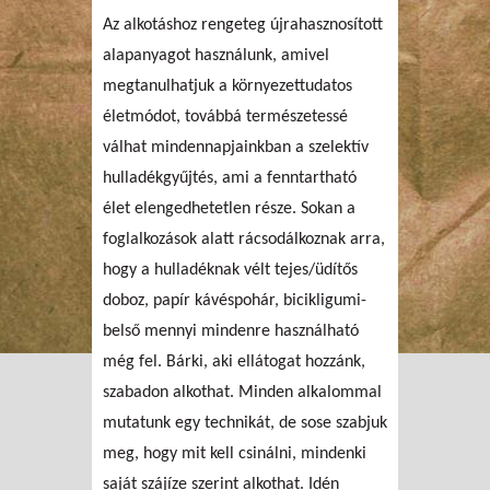
Az alkotáshoz rengeteg újrahasznosított
alapanyagot használunk, amivel
megtanulhatjuk a környezettudatos
életmódot, továbbá természetessé
válhat mindennapjainkban a szelektív
hulladékgyűjtés, ami a fenntartható
élet elengedhetetlen része. Sokan a
foglalkozások alatt rácsodálkoznak arra,
hogy a hulladéknak vélt tejes/üdítős
doboz, papír kávéspohár, bicikligumi-
belső mennyi mindenre használható
még fel. Bárki, aki ellátogat hozzánk,
szabadon alkothat. Minden alkalommal
mutatunk egy technikát, de sose szabjuk
meg, hogy mit kell csinálni, mindenki
saját szájíze szerint alkothat. Idén