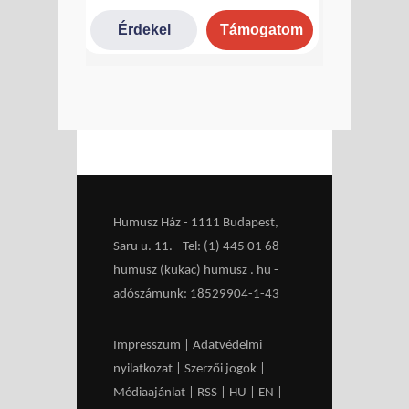
Humusz Ház - 1111 Budapest,
Saru u. 11. - Tel: (1) 445 01 68 -
humusz (kukac) humusz . hu -
adószámunk: 18529904-1-43
Impresszum
|
Adatvédelmi
nyilatkozat
|
Szerzői jogok
|
Médiaajánlat
|
RSS
|
HU
|
EN
|