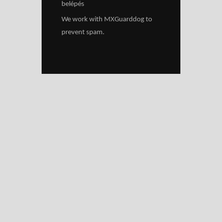
belépés
We work with
MXGuarddog
to
prevent spam.