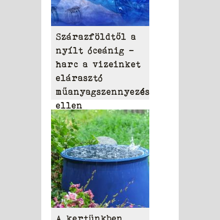
Szárazföldtől a
nyílt óceánig –
harc a vizeinket
elárasztó
műanyagszennyezés
ellen
A kertünkben