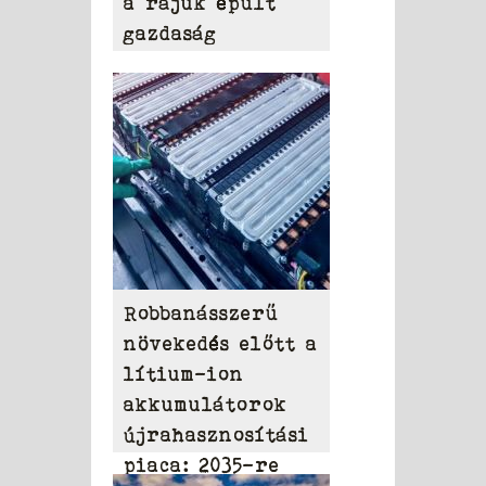
a rájuk épült
gazdaság
Robbanásszerű
növekedés előtt a
lítium-ion
akkumulátorok
újrahasznosítási
piaca: 2035-re