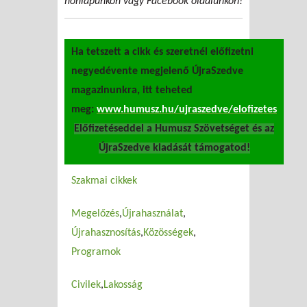
honlapunkon vagy Facebook oldalunkon!
Ha tetszett a cikk és szeretnél előfizetni
negyedévente megjelenő ÚjraSzedve
magazinunkra, itt teheted
meg:
www.humusz.hu/ujraszedve/elofizetes
Előfizetéseddel a Humusz Szövetséget és az
ÚjraSzedve kiadását támogatod!
Szakmai cikkek
Megelőzés
Újrahasználat
Újrahasznosítás
Közösségek
Programok
Civilek
Lakosság