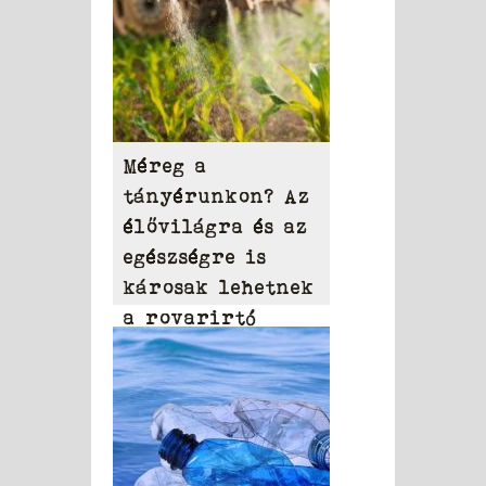
Méreg a
tányérunkon? Az
élővilágra és az
egészségre is
károsak lehetnek
a rovarirtó
szerek