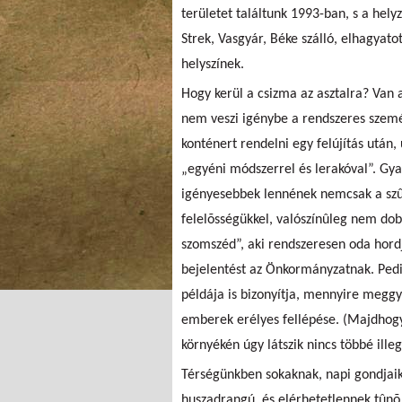
területet találtunk 1993-ban, s a hel
Strek, Vasgyár, Béke szálló, elhagyato
helyszínek.
Hogy kerül a csizma az asztalra? Van 
nem veszi igénybe a rendszeres szemét
konténert rendelni egy felújítás után,
„egyéni módszerrel és lerakóval”. Gya
igényesebbek lennének nemcsak a szûk
felelõsségükkel, valószínûleg nem dobá
szomszéd”, aki rendszeresen oda hord
bejelentést az Önkormányzatnak. Ped
példája is bizonyítja, mennyire meggy
emberek erélyes fellépése. (Majdhogy
környékén úgy látszik nincs többé ille
Térségünkben sokaknak, napi gondjaik 
huszadrangú, és elérhetetlennek tûnõ 