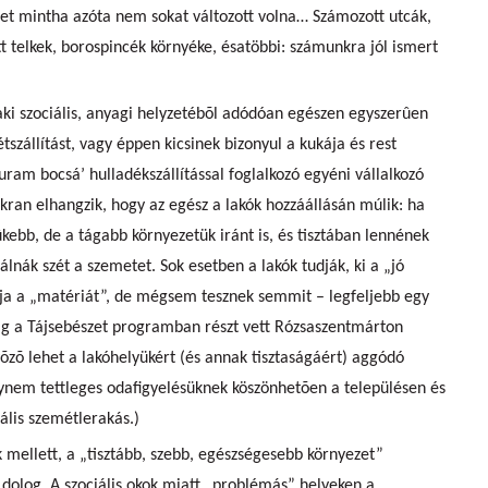
yzet mintha azóta nem sokat változott volna… Számozott utcák,
tt telkek, borospincék környéke, ésatöbbi: számunkra jól ismert
aki szociális, anyagi helyzetébõl adódóan egészen egyszerûen
szállítást, vagy éppen kicsinek bizonyul a kukája és rest
 uram bocsá’ hulladékszállítással foglalkozó egyéni vállalkozó
kran elhangzik, hogy az egész a lakók hozzáállásán múlik: ha
ebb, de a tágabb környezetük iránt is, és tisztában lennének
lnák szét a szemetet. Sok esetben a lakók tudják, ki a „jó
ja a „matériát”, de mégsem tesznek semmit – legfeljebb egy
ig a Tájsebészet programban részt vett Rózsaszentmárton
õzõ lehet a lakóhelyükért (és annak tisztaságáért) aggódó
nem tettleges odafigyelésüknek köszönhetõen a településen és
gális szemétlerakás.)
mellett, a „tisztább, szebb, egészségesebb környezet”
dolog. A szociális okok miatt „problémás” helyeken a