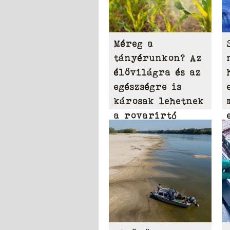
Méreg a
tányérunkon? Az
élővilágra és az
egészségre is
károsak lehetnek
a rovarirtó
szerek