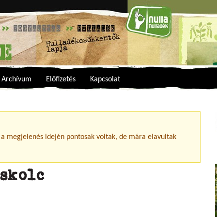
Archívum
Előfizetés
Kapcsolat
 a megjelenés idején pontosak voltak, de mára elavultak
iskolc