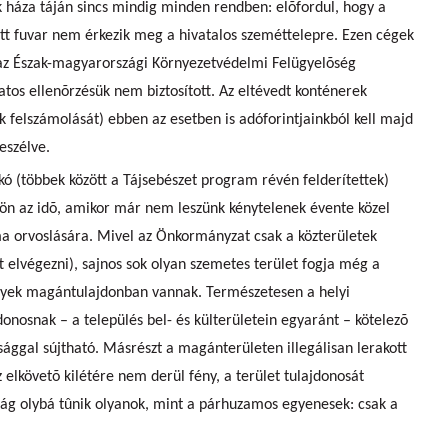
ek háza táján sincs mindig minden rendben: elõfordul, hogy a
ett fuvar nem érkezik meg a hivatalos szeméttelepre. Ezen cégek
az Észak-magyarországi Környezetvédelmi Felügyelõség
tos ellenõrzésük nem biztosított. Az eltévedt konténerek
kók felszámolását) ebben az esetben is adóforintjainkból kell majd
eszélve.
kó (többek között a Tájsebészet program révén felderítettek)
jön az idõ, amikor már nem leszünk kénytelenek évente közel
éma orvoslására. Mivel az Önkormányzat csak a közterületek
tt elvégezni), sajnos sok olyan szemetes terület fogja még a
elyek magántulajdonban vannak. Természetesen a helyi
donosnak – a település bel- és külterületein egyaránt – kötelezõ
sággal sújtható. Másrészt a magánterületen illegálisan lerakott
z elkövetõ kilétére nem derül fény, a terület tulajdonosát
óság olybá tûnik olyanok, mint a párhuzamos egyenesek: csak a