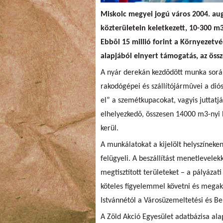
Miskolc megyei jogú város 2004. aug
közterületein keletkezett, 10-300 m3
Ebbõl 15 millió forint a Környezetvé
alapjából elnyert támogatás, az öss
A nyár derekán kezdõdött munka sorá
rakodógépei és szállítójármûvei a diós
el” a szemétkupacokat, vagyis juttatjá
elhelyezkedõ, összesen 14000 m3-nyi 
kerül.
A munkálatokat a kijelölt helyszínek
felügyeli. A beszállítást menetlevelek
megtisztított területeket – a pályázat
köteles figyelemmel követni és megak
Istvánnétól a Városüzemeltetési és Ber
A Zöld Akció Egyesület adatbázisa alap