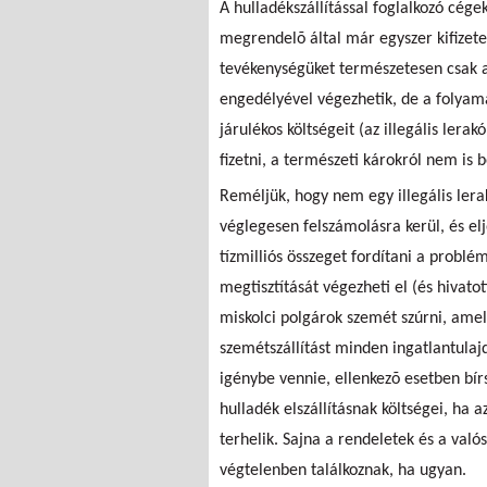
A hulladékszállítással foglalkozó cég
megrendelõ által már egyszer kifizet
tevékenységüket természetesen csak 
engedélyével végezhetik, de a folyama
járulékos költségeit (az illegális lera
fizetni, a természeti károkról nem is b
Reméljük, hogy nem egy illegális lera
véglegesen felszámolásra kerül, és el
tízmilliós összeget fordítani a probl
megtisztítását végezheti el (és hivato
miskolci polgárok szemét szúrni, am
szemétszállítást minden ingatlantulaj
igénybe vennie, ellenkezõ esetben bír
hulladék elszállításnak költségei, ha a
terhelik. Sajna a rendeletek és a val
végtelenben találkoznak, ha ugyan.