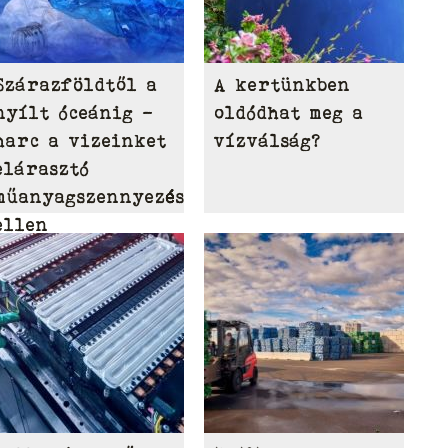
Szárazföldtől a
A kertünkben
nyílt óceánig –
oldódhat meg a
harc a vizeinket
vízválság?
elárasztó
műanyagszennyezés
ellen