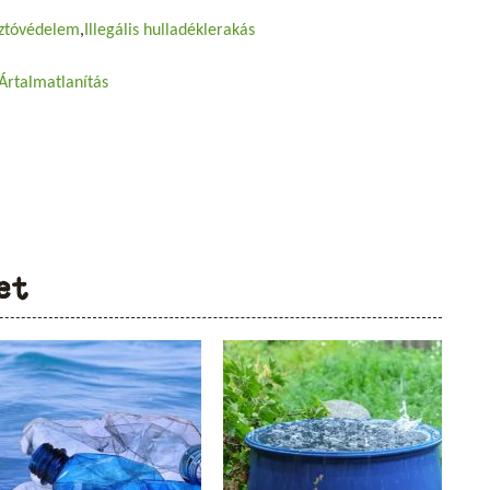
ztóvédelem
Illegális hulladéklerakás
Ártalmatlanítás
et