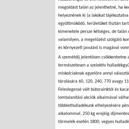
megoldást talán az jelenthetné, ha k
helyeznének ki (a lakókat tájékoztatva
együttmûködõ, területüket tisztán ta
kimenetele persze kétséges, de talán
valamilyen, a megelõzést szolgáló kon
és környezeti javulást is magával von
A szemétdíj jelentõsen csökkenhetne 
természetesen a szelektív hulladékgyû
miskolciaknak egyelõre annyi választ
tárolására 60, 120, 240, 770 avagy 11
Feleslegessé vált bútorainktól és kaca
lomtalanítási akciók alkalmával válha
többlethulladékunk elhelyezésére pé
alkalommal, 250 kg erejéig díjmentes
törmelék esetén 1800, vegyes hulladék