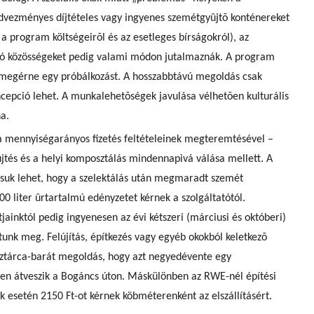
edvezményes díjtételes vagy ingyenes szemétgyûjtõ konténereket
 a program költségeirõl és az esetleges bírságokról), az
rtó közösségeket pedig valami módon jutalmaznák. A program
 megérne egy próbálkozást. A hosszabbtávú megoldás csak
cepció lehet. A munkalehetõségek javulása vélhetõen kulturális
na.
a mennyiségarányos fizetés feltételeinek megteremtésével –
jtés és a helyi komposztálás mindennapivá válása mellett. A
ásuk lehet, hogy a szelektálás után megmaradt szemét
00 liter ûrtartalmú edényzetet kérnek a szolgáltatótól.
tjainktól pedig ingyenesen az évi kétszeri (márciusi és októberi)
tunk meg. Felújítás, építkezés vagy egyéb okokból keletkezõ
nztárca-barát megoldás, hogy azt negyedévente egy
en átveszik a Bogáncs úton. Máskülönben az RWE-nél építési
 esetén 2150 Ft-ot kérnek köbméterenként az elszállításért.