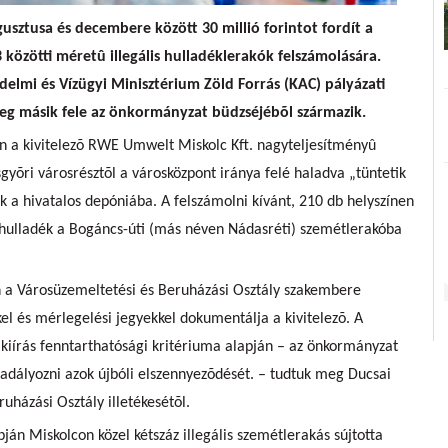
usztusa és decembere között 30 millió forintot fordít a
 közötti méretû illegális hulladéklerakók felszámolására.
delmi és Vízügyi Minisztérium Zöld Forrás (KAC) pályázati
zeg másik fele az önkormányzat büdzséjébõl származik.
n a kivitelezõ RWE Umwelt Miskolc Kft. nagyteljesítményû
gyõri városrésztõl a városközpont iránya felé haladva „tüntetik
k a hivatalos depóniába. A felszámolni kívánt, 210 db helyszínen
hulladék a Bogáncs-úti (más néven Nádasréti) szemétlerakóba
en a Városüzemeltetési és Beruházási Osztály szakembere
kel és mérlegelési jegyekkel dokumentálja a kivitelezõ. A
i kiírás fenntarthatósági kritériuma alapján – az önkormányzat
adályozni azok újbóli elszennyezõdését. – tudtuk meg Ducsai
uházási Osztály illetékesétõl.
ján Miskolcon közel kétszáz illegális szemétlerakás sújtotta