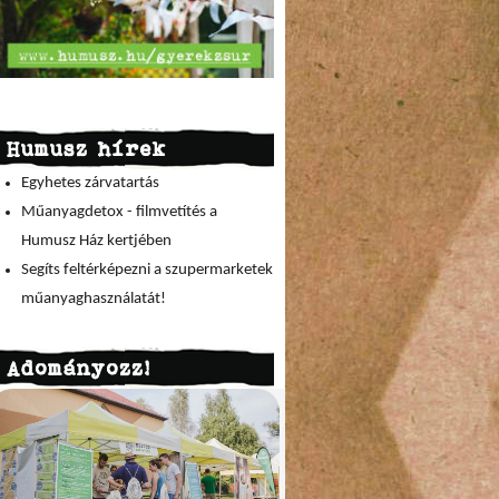
Humusz hírek
Egyhetes zárvatartás
Műanyagdetox - filmvetítés a
Humusz Ház kertjében
Segíts feltérképezni a szupermarketek
műanyaghasználatát!
Adományozz!