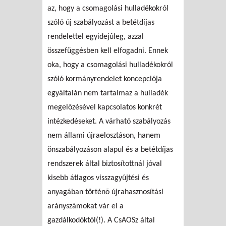
az, hogy a csomagolási hulladékokról
szóló új szabályozást a betétdíjas
rendelettel egyidejûleg, azzal
összefüggésben kell elfogadni. Ennek
oka, hogy a csomagolási hulladékokról
szóló kormányrendelet koncepciója
egyáltalán nem tartalmaz a hulladék
megelõzésével kapcsolatos konkrét
intézkedéseket. A várható szabályozás
nem állami újraelosztáson, hanem
önszabályozáson alapul és a betétdíjas
rendszerek által biztosítottnál jóval
kisebb átlagos visszagyûjtési és
anyagában történõ újrahasznosítási
arányszámokat vár el a
gazdálkodóktól(!). A CsAOSz által