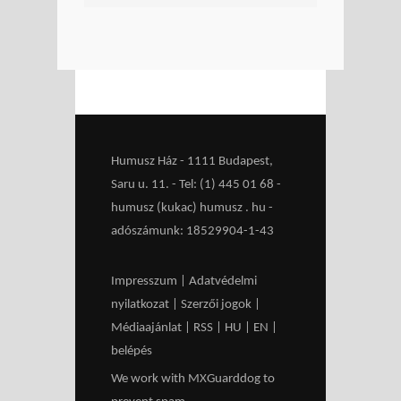
Humusz Ház - 1111 Budapest,
Saru u. 11. - Tel: (1) 445 01 68 -
humusz (kukac) humusz . hu -
adószámunk: 18529904-1-43
Impresszum
|
Adatvédelmi
nyilatkozat
|
Szerzői jogok
|
Médiaajánlat
|
RSS
|
HU
|
EN
|
belépés
We work with
MXGuarddog
to