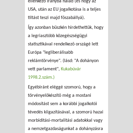
ellenkezõ irányba halad (és hogy az
USA, után az EU jogalkotása is a teljes
tiltást teszi majd fõszabállyá).
Így azonban büszkén hirdethettük, hogy
a legriasztóbb közegészségügyi
statisztikával rendelkezõ országé lett
Európa "legliberálisabb
reklámtörvénye". (lásd: "A dohányon
vett parlament",
Kukabúvár
1998.2.szám.)
Egyébiránt eléggé szomorú, hogy a
törvényelõkészítõ még a mostani
módosítást sem a korábbi jogalkotói
tévedés kiigazításával, a szomorú hazai
morbiditási-mortalitási adatokkal vagy
a nemzetgazdaságunkat a dohányzásra