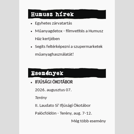
Humusz hírek
Egyhetes zárvatartás
Műanyagdetox - filmvetítés a Humusz
Ház kertjében
Segíts feltérképezni a szupermarketek
műanyaghasználatát!
Események
IFJÚSÁGI ÖKOTÁBOR
2026. augusztus 07.
Terény
II. Laudato Si' Ifjúsági Ökotábor
Palócföldön - Terény, aug. 7-12.
Még több esemény