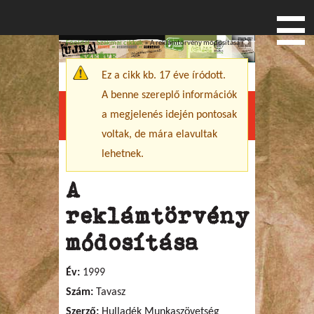
Főoldal
»
Szakmai cikkek
» A reklámtörvény módosítása
Jelenlegi hely
Ez a cikk kb. 17 éve íródott.
Figyelmeztető üzenet
A benne szereplő információk
a megjelenés idején pontosak
Menu
voltak, de mára elavultak
lehetnek.
A
reklámtörvény
módosítása
Év:
1999
Szám:
Tavasz
Szerző:
Hulladék Munkaszövetség