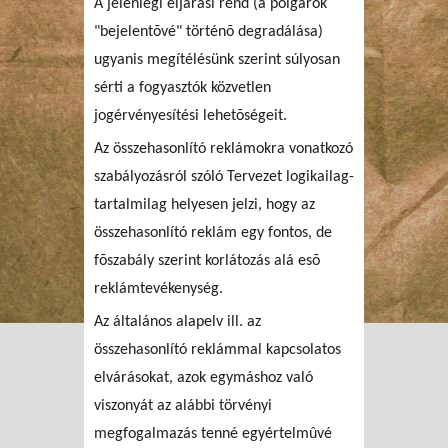
A jelenlegi eljárási rend (a polgárok
"bejelentõvé" történõ degradálása)
ugyanis megítélésünk szerint súlyosan
sérti a fogyasztók közvetlen
jogérvényesítési lehetõségeit.
Az összehasonlító reklámokra vonatkozó
szabályozásról szóló Tervezet logikailag-
tartalmilag helyesen jelzi, hogy az
összehasonlító reklám egy fontos, de
fõszabály szerint korlátozás alá esõ
reklámtevékenység.
Az általános alapelv ill. az
összehasonlító reklámmal kapcsolatos
elvárásokat, azok egymáshoz való
viszonyát az alábbi törvényi
megfogalmazás tenné egyértelmûvé