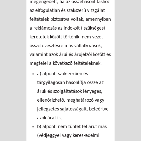
megengedett, ha az összehasonlításhoz
az elfogulatlan és szakszerû vizsgálat
feltételek biztosítva voltak, amennyiben
a reklámozás az indokolt ( szükséges)
keretetek között történik, nem vezet
összetévesztésre más vállalkozások,
valamint azok árui és árujelzõi között és
megfelel a következõ feltételeknek:
a) alpont: szakszerûen és
tárgyilagosan hasonlítja össze az
áruk és szolgáltatások lényeges,
ellenõrizhetõ, meghatározó vagy
jellegzetes sajátosságait, beleértve
azok árát is,
b) alpont: nem tüntet fel árut más
(védjeggyel vagy kereskedelmi