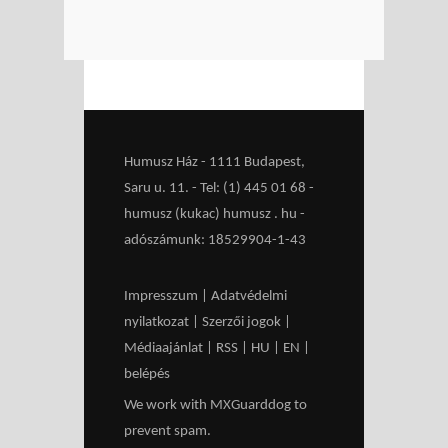
Humusz Ház - 1111 Budapest,
Saru u. 11. - Tel: (1) 445 01 68 -
humusz (kukac) humusz . hu -
adószámunk: 18529904-1-43
Impresszum
|
Adatvédelmi
nyilatkozat
|
Szerzői jogok
|
Médiaajánlat
|
RSS
|
HU
|
EN
|
belépés
We work with
MXGuarddog
to
prevent spam.