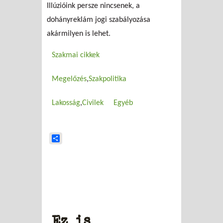
Illúzióink persze nincsenek, a
dohányreklám jogi szabályozása
akármilyen is lehet.
Szakmai cikkek
Megelőzés
Szakpolitika
Lakosság
Civilek
Egyéb
Share
Ez is