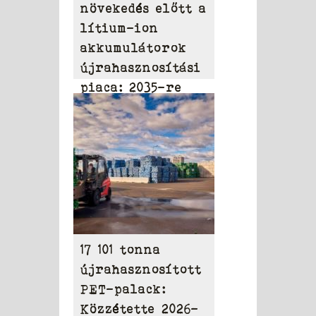
növekedés előtt a
lítium-ion
akkumulátorok
újrahasznosítási
piaca: 2035-re
elérheti a 31,95
milliárd dollárt
17 101 tonna
újrahasznosított
PET-palack:
Közzétette 2026-