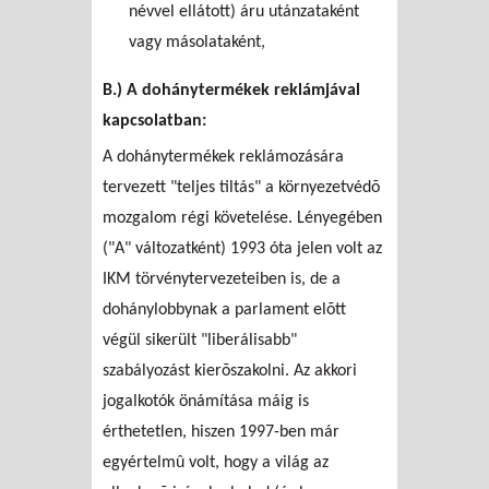
névvel ellátott) áru utánzataként
vagy másolataként,
B.) A dohánytermékek reklámjával
kapcsolatban:
A dohánytermékek reklámozására
tervezett "teljes tiltás" a környezetvédõ
mozgalom régi követelése. Lényegében
("A" változatként) 1993 óta jelen volt az
IKM törvénytervezeteiben is, de a
dohánylobbynak a parlament elõtt
végül sikerült "liberálisabb"
szabályozást kierõszakolni. Az akkori
jogalkotók önámítása máig is
érthetetlen, hiszen 1997-ben már
egyértelmû volt, hogy a világ az