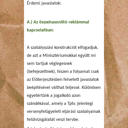
Érdemi javaslatok:
A.) Az összehasonlító reklámmal
kapcsolatban:
A szabályozási konstrukciót elfogadjuk,
de azt a Minisztériumokkal együtt mi
sem tartjuk véglegesnek
(befejezettnek), hiszen a folyamat csak
az Előterjesztésben felvetett javaslatok
beépítésével válthat teljessé. Különösen
egyetértünk a jogalkotó azon
szándékával, amely a Tptv. jelenlegi
versenyfelügyeleti eljárási szabályainak
felülvizsgálatát veszi tervbe.