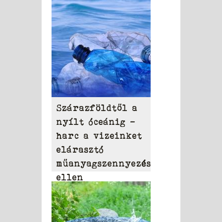
szerek
Szárazföldtől a
nyílt óceánig –
harc a vizeinket
elárasztó
műanyagszennyezés
ellen