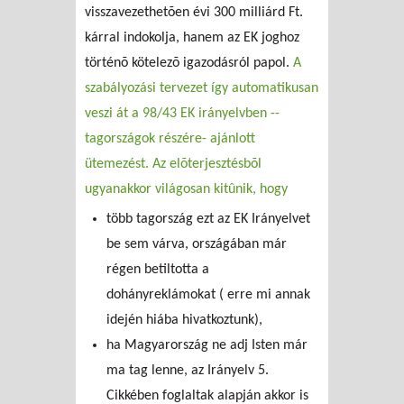
visszavezethetõen évi 300 milliárd Ft.
kárral indokolja, hanem az EK joghoz
történõ kötelezõ igazodásról papol.
A
szabályozási tervezet így automatikusan
veszi át a 98/43 EK irányelvben --
tagországok részére- ajánlott
ütemezést. Az elõterjesztésbõl
ugyanakkor világosan kitûnik, hogy
több tagország ezt az EK Irányelvet
be sem várva, országában már
régen betiltotta a
dohányreklámokat ( erre mi annak
idején hiába hivatkoztunk),
ha Magyarország ne adj Isten már
ma tag lenne, az Irányelv 5.
Cikkében foglaltak alapján akkor is