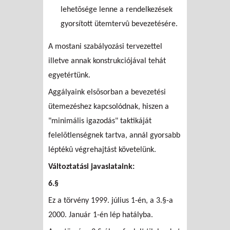
lehetõsége lenne a rendelkezések
gyorsított ütemtervû bevezetésére.
A mostani szabályozási tervezettel
illetve annak konstrukciójával tehát
egyetértünk.
Aggályaink elsõsorban a bevezetési
ütemezéshez kapcsolódnak, hiszen a
"minimális igazodás" taktikáját
felelõtlenségnek tartva, annál gyorsabb
léptékû végrehajtást követelünk.
Változtatási javaslataink:
6.§
Ez a törvény 1999. július 1-én, a 3.§-a
2000. Január 1-én lép hatályba.