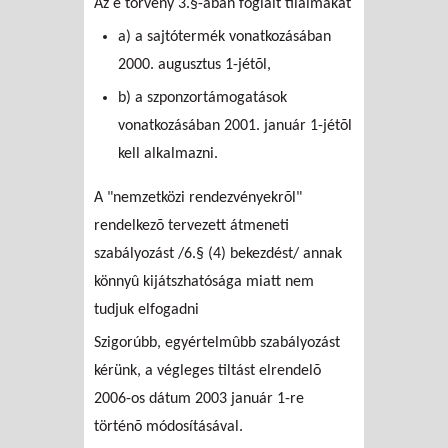
Az e törvény 3.§-ában foglalt tilalmakat
a) a sajtótermék vonatkozásában
2000. augusztus 1-jétõl,
b) a szponzortámogatások
vonatkozásában 2001. január 1-jétõl
kell alkalmazni.
A "nemzetközi rendezvényekrõl"
rendelkezõ tervezett átmeneti
szabályozást /6.§ (4) bekezdést/ annak
könnyû kijátszhatósága miatt nem
tudjuk elfogadni
Szigorúbb, egyértelmûbb szabályozást
kérünk, a végleges tiltást elrendelõ
2006-os dátum 2003 január 1-re
történõ módosításával.