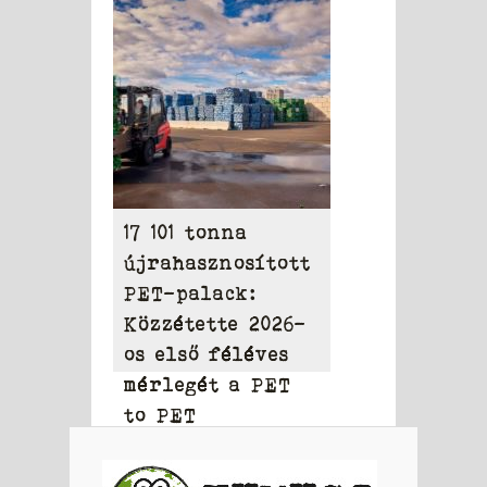
elérheti a 31,95
milliárd dollárt
17 101 tonna
újrahasznosított
PET-palack:
Közzétette 2026-
os első féléves
mérlegét a PET
to PET