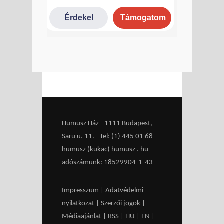
Humusz Ház - 1111 Budapest,
Saru u. 11. - Tel: (1) 445 01 68 -
humusz (kukac) humusz . hu -
adószámunk: 18529904-1-43
Impresszum
|
Adatvédelmi
nyilatkozat
|
Szerzői jogok
|
Médiaajánlat
|
RSS
|
HU
|
EN
|