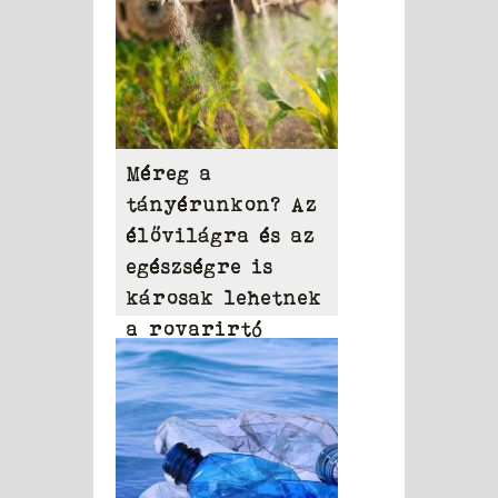
Méreg a
tányérunkon? Az
élővilágra és az
egészségre is
károsak lehetnek
a rovarirtó
szerek