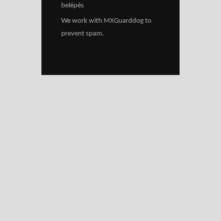
belépés
We work with
MXGuarddog
to
prevent spam.