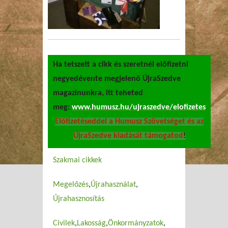
Ha tetszett a cikk és szeretnél előfizetni
negyedévente megjelenő ÚjraSzedve
magazinunkra, itt teheted
meg:
www.humusz.hu/ujraszedve/elofizetes
Előfizetéseddel a Humusz Szövetséget és az
ÚjraSzedve kiadását támogatod
!
Szakmai cikkek
Megelőzés
Újrahasználat
Újrahasznosítás
Civilek
Lakosság
Önkormányzatok