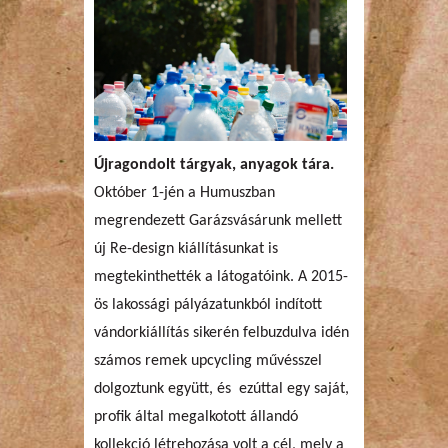
Újragondolt tárgyak, anyagok tára.
Október 1-jén a Humuszban
megrendezett Garázsvásárunk mellett
új Re-design kiállításunkat is
megtekinthették a látogatóink. A 2015-
ös lakossági pályázatunkból indított
vándorkiállítás sikerén felbuzdulva idén
számos remek upcycling művésszel
dolgoztunk együtt, és ezúttal egy saját,
profik által megalkotott állandó
kollekció létrehozása volt a cél, mely a