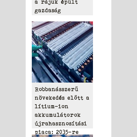
a rájuk épült
gazdaság
Robbanásszerű
növekedés előtt a
lítium-ion
akkumulátorok
újrahasznosítási
piaca: 2035-re