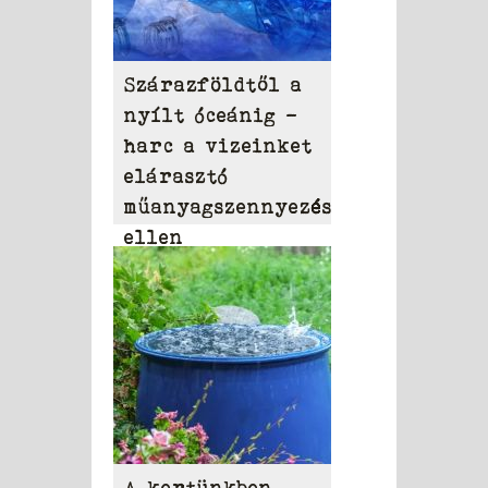
Szárazföldtől a
nyílt óceánig –
harc a vizeinket
elárasztó
műanyagszennyezés
ellen
A kertünkben