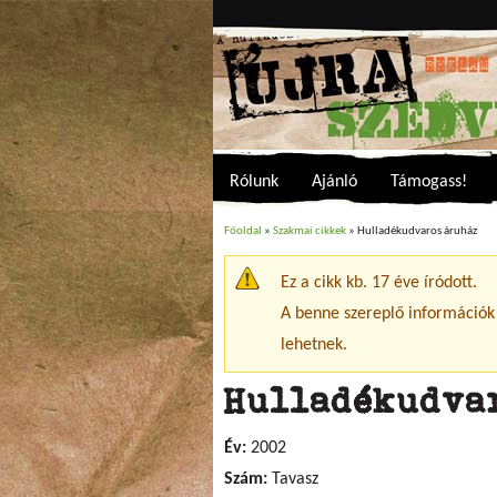
Rólunk
Ajánló
Támogass!
Főoldal
»
Szakmai cikkek
» Hulladékudvaros áruház
Jelenlegi hely
Ez a cikk kb. 17 éve íródott.
Figyelmeztető üzenet
A benne szereplő információk
lehetnek.
Hulladékudva
Év:
2002
Szám:
Tavasz