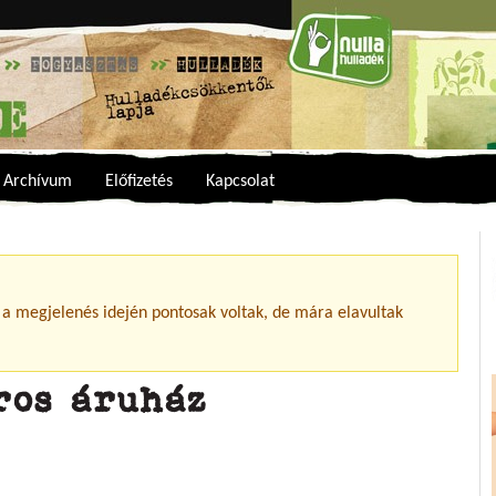
Archívum
Előfizetés
Kapcsolat
 a megjelenés idején pontosak voltak, de mára elavultak
ros áruház