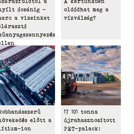
Szárazföldtől a
A kertünkben
nyílt óceánig –
oldódhat meg a
harc a vizeinket
vízválság?
elárasztó
műanyagszennyezés
ellen
Robbanásszerű
17 101 tonna
növekedés előtt a
újrahasznosított
lítium-ion
PET-palack: