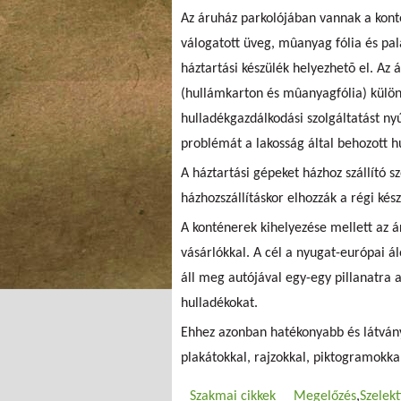
Az áruház parkolójában vannak a kont
válogatott üveg, mûanyag fólia és pa
háztartási készülék helyezhetõ el. Az
(hullámkarton és mûanyagfólia) külön
hulladékgazdálkodási szolgáltatást n
problémát a lakosság által behozott h
A háztartási gépeket házhoz szállító s
házhozszállításkor elhozzák a régi kész
A konténerek kihelyezése mellett az á
vásárlókkal. A cél a nyugat-európai 
áll meg autójával egy-egy pillanatra a
hulladékokat.
Ehhez azonban hatékonyabb és látvány
plakátokkal, rajzokkal, piktogramokkal
Szakmai cikkek
Megelőzés
Szelekt