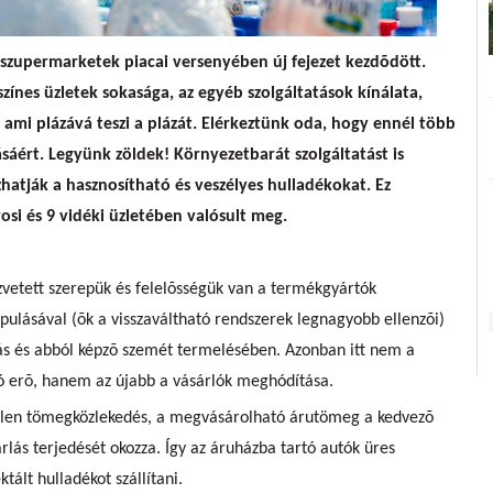
szupermarketek piacai versenyében új fejezet kezdõdött.
színes üzletek sokasága, az egyéb szolgáltatások kínálata,
 ami plázává teszi a plázát. Elérkeztünk oda, hogy ennél több
sáért. Legyünk zöldek! Környezetbarát szolgáltatást is
hatják a hasznosítható és veszélyes hulladékokat. Ez
osi és 9 vidéki üzletében valósult meg.
vetett szerepük és felelõsségük van a termékgyártók
pulásával (õk a visszaváltható rendszerek legnagyobb ellenzõi)
 és abból képzõ szemét termelésében. Azonban itt nem a
ó erõ, hanem az újabb a vásárlók meghódítása.
telen tömegközlekedés, a megvásárolható árutömeg a kedvezõ
rlás terjedését okozza. Így az áruházba tartó autók üres
tált hulladékot szállítani.