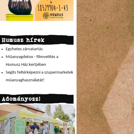
Humusz hírek
Egyhetes zárvatartás
Műanyagdetox - filmvetítés a
Humusz Ház kertjében
Segíts feltérképezni a szupermarketek
műanyaghasználatát!
Adományozz!