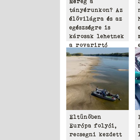
Méreg a
tányérunkon? Az
élővilágra és az
egészségre is
károsak lehetnek
a rovarirtó
szerek
Eltűnőben
Európa folyói,
recsegni kezdett