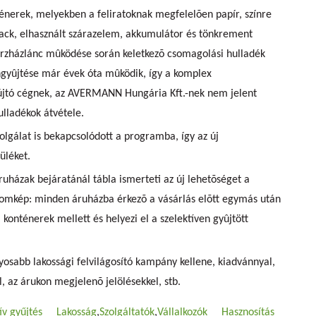
énerek, melyekben a feliratoknak megfelelõen papír, színre
lack, elhasznált szárazelem, akkumulátor és tönkrement
 árzházlánc mûködése során keletkezõ csomagolási hulladék
gyûjtése már évek óta mûködik, így a komplex
yújtó cégnek, az AVERMANN Hungária Kft.-nek nem jelent
ulladékok átvétele.
zolgálat is bekapcsolódott a programba, így az új
üléket.
ruházak bejáratánál tábla ismerteti az új lehetõséget a
álomkép: minden áruházba érkezõ a vásárlás elõtt egymás után
 konténerek mellett és helyezi el a szelektíven gyûjtött
osabb lakossági felvilágosító kampány kellene, kiadvánnyal,
, az árukon megjelenõ jelölésekkel, stb.
ív gyűjtés
Lakosság
Szolgáltatók
Vállalkozók
Hasznosítás