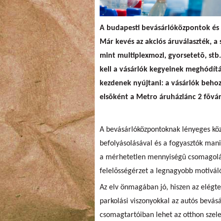
A budapesti bevásárlóközpontok és 
Már kevés az akciós áruválaszték, a 
mint multiplexmozi, gyorsetetõ, stb.
kell a vásárlók kegyeinek meghódítá
kezdenek nyújtani: a vásárlók behoz
elsõként a Metro áruházlánc 2 fõvár
A bevásárlóközpontoknak lényeges köz
befolyásolásával és a fogyasztók mani
a mérhetetlen mennyiségû csomagolás
felelõsségérzet a legnagyobb motivál
Az elv önmagában jó, hiszen az elég
parkolási viszonyokkal az autós bevásá
csomagtartóiban lehet az otthon szelek