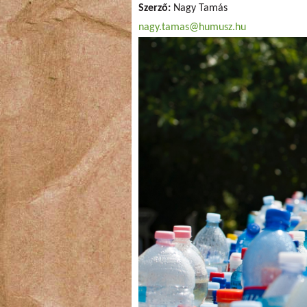
Szerző:
Nagy Tamás
nagy.tamas@humusz.hu