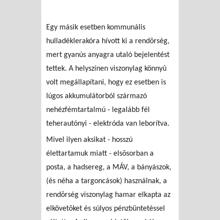
Egy másik esetben kommunális
hulladéklerakóra hívott ki a rendõrség,
mert gyanús anyagra utaló bejelentést
tettek. A helyszínen viszonylag könnyû
volt megállapítani, hogy ez esetben is
lúgos akkumulátorból származó
nehézfémtartalmú - legalább fél
teherautónyi - elektróda van leborítva.
Mivel ilyen aksikat - hosszú
élettartamuk miatt - elsõsorban a
posta, a hadsereg, a MÁV, a bányászok,
(és néha a targoncások) használnak, a
rendõrség viszonylag hamar elkapta az
elkövetõket és súlyos pénzbüntetéssel