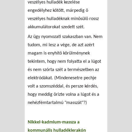
veszélyes hulladék kezelése
engedélyhez kötött, márpedig õ
veszélyes hulladéknak minõsülõ rossz
akkumulátorokat szedett szét.
Az ügy nyomozati szakaszban van. Nem
tudom, mi lesz a vége, de azt azért
magam is enyhítõ körülménynek
tekintem, hogy nem folyatta el a lúgot
és nem szórta szét a természetben az
elektródákat. (Mindenesetre pechje
volt a szomszéddal, és persze kérdés,
hogy meddig õrizte volna a lúgot és a
nehézfémtartalmú "masszát"?)
Nikkel-kadmium-massza a
kommunális hulladéklerakón