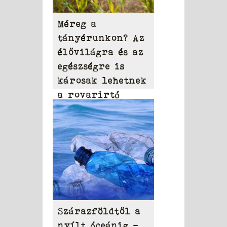
Méreg a
tányérunkon? Az
élővilágra és az
egészségre is
károsak lehetnek
a rovarirtó
szerek
Szárazföldtől a
nyílt óceánig –