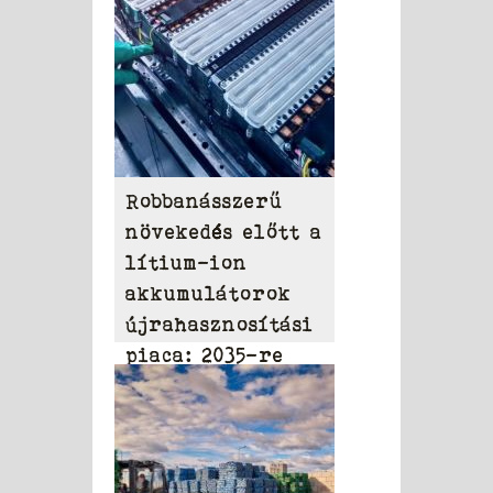
Robbanásszerű
növekedés előtt a
lítium-ion
akkumulátorok
újrahasznosítási
piaca: 2035-re
elérheti a 31,95
milliárd dollárt