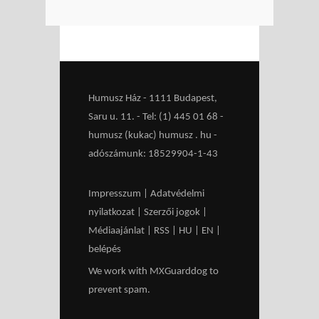
Humusz Ház - 1111 Budapest,
Saru u. 11. - Tel: (1) 445 01 68 -
humusz (kukac) humusz . hu -
adószámunk: 18529904-1-43
Impresszum
|
Adatvédelmi
nyilatkozat
|
Szerzői jogok
|
Médiaajánlat
|
RSS
|
HU
|
EN
|
belépés
We work with
MXGuarddog
to
prevent spam.