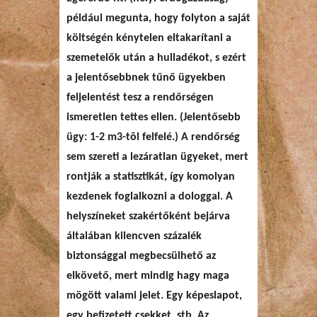
például megunta, hogy folyton a saját
költségén kénytelen eltakarítani a
szemetelők után a hulladékot, s ezért
a jelentősebbnek tűnő ügyekben
feljelentést tesz a rendőrségen
ismeretlen tettes ellen. (Jelentősebb
ügy: 1-2 m3-tõl felfelé.) A rendőrség
sem szereti a lezáratlan ügyeket, mert
rontják a statisztikát, így komolyan
kezdenek foglalkozni a dologgal. A
helyszíneket szakértőként bejárva
általában kilencven százalék
biztonsággal megbecsülhető az
elkövető, mert mindig hagy maga
mögött valami jelet. Egy képeslapot,
egy befizetett csekket, stb. Az