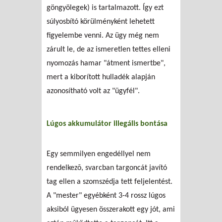
göngyölegek) is tartalmazott. Így ezt
súlyosbító körülményként lehetett
figyelembe venni. Az ügy még nem
zárult le, de az ismeretlen tettes elleni
nyomozás hamar "átment ismertbe",
mert a kiborított hulladék alapján
azonosítható volt az "ügyfél".
Lúgos akkumulátor illegális bontása
Egy semmilyen engedéllyel nem
rendelkezõ, svarcban targoncát javító
tag ellen a szomszédja tett feljelentést.
A "mester" egyébként 3-4 rossz lúgos
aksiból ügyesen összerakott egy jót, ami