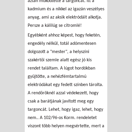
aztán mûködtette a targoncát. Itt a
kadmium és a nikkel az igazán veszélyes
anyag, ami az aksik elektródáit alkotja.
Persze a kálilúg se citromlé!
Egyébként ahhoz képest, hogy feketén,
engedély nélkül, totál adómentesen
dolgozott a "mester", a helyszíni
szakértõi szemle alatt egész jó kis
rendet találtam. A lúgot hordókban
gyûjtötte, a nehézfémtartalmú
elektródákat egy fedett színben tárolta.
A rendõröknél azzal védekezett, hogy
csak a barátjának javított meg egy
targoncát. Lehet, hogy igaz, lehet, hogy
nem.. A 102/96-os Korm. rendeletet
viszont több helyen megsértette, mert a