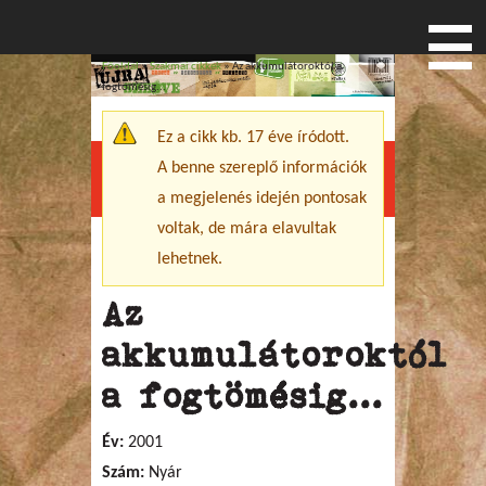
Főoldal
»
Szakmai cikkek
» Az akkumulátoroktól a
Jelenlegi hely
fogtömésig...
Ez a cikk kb. 17 éve íródott.
Figyelmeztető üzenet
A benne szereplő információk
Menu
a megjelenés idején pontosak
voltak, de mára elavultak
lehetnek.
Az
akkumulátoroktól
a fogtömésig...
Év:
2001
Szám:
Nyár