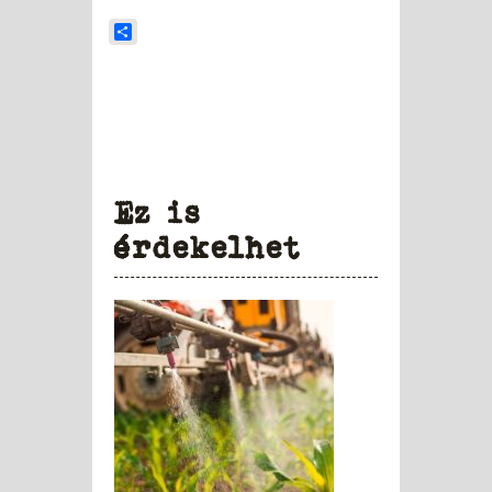
Share
Ez is
érdekelhet