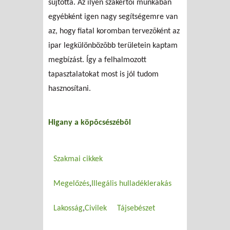
sújtotta. Az ilyen szakértõi munkában
egyébként igen nagy segítségemre van
az, hogy fiatal koromban tervezõként az
ipar legkülönbözõbb területein kaptam
megbízást. Így a felhalmozott
tapasztalatokat most is jól tudom
hasznosítani.
Higany a köpõcsészébõl
Szakmai cikkek
Megelőzés
Illegális hulladéklerakás
Lakosság
Civilek
Tájsebészet