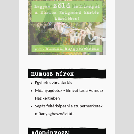
Humusz hírek
Egyhetes zárvatartás
Műanyagdetox - filmvetítés a Humusz
Ház kertjében
Segíts feltérképezni a szupermarketek
műanyaghasználatát!
Adományozz!