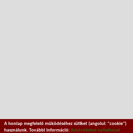
A honlap megfelelő működéséhez sütiket (angolul: "cookie")
használunk. További információ:
Adatvédelmi nyilatkozat