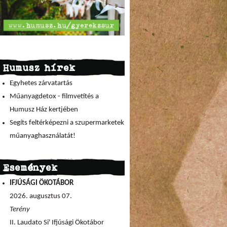
Humusz hírek
Egyhetes zárvatartás
Műanyagdetox - filmvetítés a
Humusz Ház kertjében
Segíts feltérképezni a szupermarketek
műanyaghasználatát!
Események
IFJÚSÁGI ÖKOTÁBOR
2026. augusztus 07.
Terény
II. Laudato Si' Ifjúsági Ökotábor