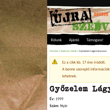
Rólunk
Ajánló
Támogass!
Főoldal
»
Szakmai cikkek
» Győzelem Lágymányoson
Jelenlegi hely
Ez a cikk kb. 17 éve íródott.
Figyelmeztető üzenet
A benne szereplő információk
lehetnek.
Győzelem Lág
Év:
1999
Szám:
Nyár