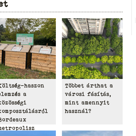
et
Költség-haszon
Többet árthat a
elemzés a
városi fásítás,
közösségi
mint amennyit
komposztálásról
használ?
Bordeaux
metropolisz