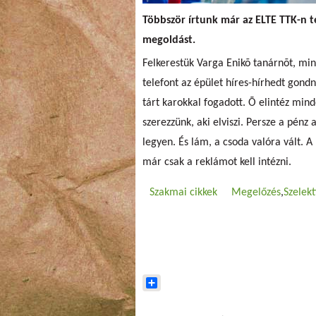
Többször írtunk már az ELTE TTK-n t
megoldást.
Felkerestük Varga Enikõ tanárnõt, min
telefont az épület híres-hírhedt gond
tárt karokkal fogadott. Õ elintéz min
szerezzünk, aki elviszi. Persze a pénz
legyen. És lám, a csoda valóra vált. 
már csak a reklámot kell intézni.
Szakmai cikkek
Megelőzés
Szelekt
Share