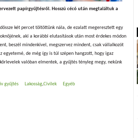
ervezett papírgyűjtésről. Hosszú cécó után megtaláltuk a
dössze két percet töltöttünk nála, de ezalatt megeresztett egy
noknõjének, aki a korábbi elutasítások után most érdekes módon
dent, beszél mindenkivel, megszervez mindent, csak vállalkozót
 az egyetemé, de még így is túl szépen hangzott, hogy igaz
A körlevelek valóban elmentek, a gyűjtés tényleg megy, nekünk
ív gyűjtés
Lakosság
Civilek
Egyéb