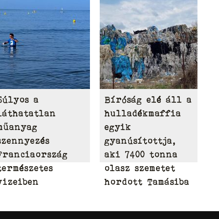
területén
Súlyos a
Bíróság elé áll a
láthatatlan
hulladékmaffia
műanyag
egyik
szennyezés
gyanúsítottja,
Franciaország
aki 7400 tonna
természetes
olasz szemetet
vizeiben
hordott Tamásiba