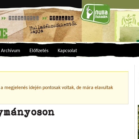
Archívum
Előfizetés
Kapcsolat
 a megjelenés idején pontosak voltak, de mára elavultak
ymányoson