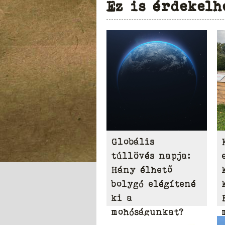
Ez is érdekelh
Globális
túllövés napja:
Hány élhető
bolygó elégítené
ki a
mohóságunkat?