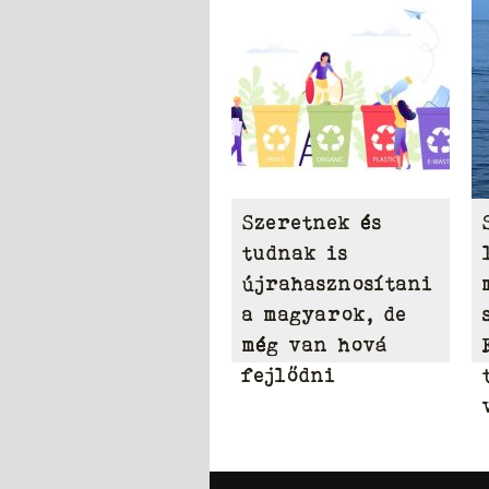
Szeretnek és
tudnak is
újrahasznosítani
a magyarok, de
még van hová
fejlődni