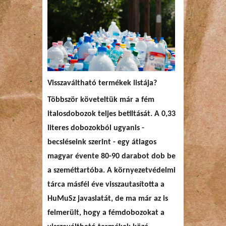
Visszaváltható termékek listája?
Többször követeltük már a fém
italosdobozok teljes betiltását. A 0,33
literes dobozokból ugyanis -
becsléseink szerint - egy átlagos
magyar évente 80-90 darabot dob be
a szeméttartóba. A környezetvédelmi
tárca másfél éve visszautasította a
HuMuSz javaslatát, de ma már az is
felmerült, hogy a fémdobozokat a