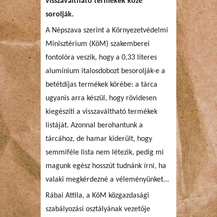
visszaváltható termékek közé
sorolják.
A Népszava szerint a Környezetvédelmi
Minisztérium (KöM) szakemberei
fontolóra veszik, hogy a 0,33 literes
alumínium italosdobozt besorolják-e a
betétdíjas termékek körébe: a tárca
ugyanis arra készül, hogy rövidesen
kiegészíti a visszaváltható termékek
listáját. Azonnal berohantunk a
tárcához, de hamar kiderült, hogy
semmiféle lista nem létezik, pedig mi
magunk egész hosszút tudnánk írni, ha
valaki megkérdezné a véleményünket...
Rábai Attila, a KöM közgazdasági
szabályozási osztályának vezetõje