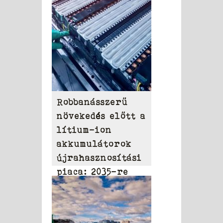
Robbanásszerű
növekedés előtt a
lítium-ion
akkumulátorok
újrahasznosítási
piaca: 2035-re
elérheti a 31,95
milliárd dollárt