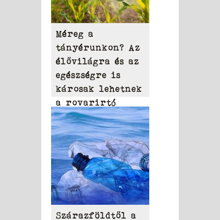
Méreg a
tányérunkon? Az
élővilágra és az
egészségre is
károsak lehetnek
a rovarirtó
szerek
Szárazföldtől a