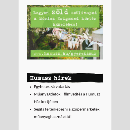
Humusz hírek
Egyhetes zárvatartás
Műanyagdetox - filmvetítés a Humusz
Ház kertjében
Segíts feltérképezni a szupermarketek
műanyaghasználatát!