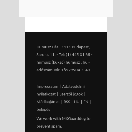
Humusz Ház - 1111 Budapest,
Saru u. 11. - Tel: (1) 445 01 68 -
humusz (kukac) humusz . hu -
adószámunk: 18529904-1-43
Impresszum
|
Adatvédelmi
nyilatkozat
|
Szerzői jogok
|
Médiaajánlat
|
RSS
|
HU
|
EN
|
belépés
We work with
MXGuarddog
to
prevent spam.