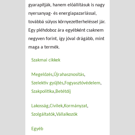
gyarapítják, hanem elõállításuk is nagy
nyersanyag- és energiapazarlással,
továbbá súlyos környezetterheléssel jár.
Egy pléhdoboz ára egyébként csaknem
negyven forint, így jóval drágább, mint
maga a termék.
Szakmai cikkek
Megelőzés
Újrahasznosítás
Szelektív gyűjtés
Fogyasztóvédelem
Szakpolitika
Betétdíj
Lakosság
Civilek
Kormányzat
Szolgáltatók
Vállalkozók
Egyéb