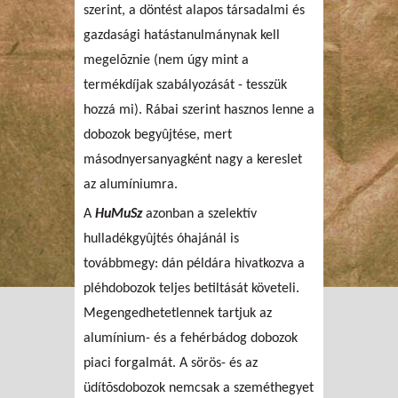
szerint, a döntést alapos társadalmi és
gazdasági hatástanulmánynak kell
megelõznie (nem úgy mint a
termékdíjak szabályozását - tesszük
hozzá mi). Rábai szerint hasznos lenne a
dobozok begyûjtése, mert
másodnyersanyagként nagy a kereslet
az alumíniumra.
A
HuMuSz
azonban a szelektív
hulladékgyûjtés óhajánál is
továbbmegy: dán példára hivatkozva a
pléhdobozok teljes betiltását követeli.
Megengedhetetlennek tartjuk az
alumínium- és a fehérbádog dobozok
piaci forgalmát. A sörös- és az
üdítõsdobozok nemcsak a szeméthegyet