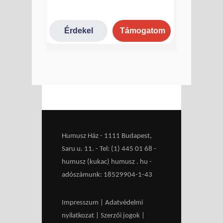
Humusz Ház - 1111 Budapest,
Saru u. 11. - Tel: (1) 445 01 68 -
humusz (kukac) humusz . hu -
adószámunk: 18529904-1-43
Impresszum
|
Adatvédelmi
nyilatkozat
|
Szerzői jogok
|