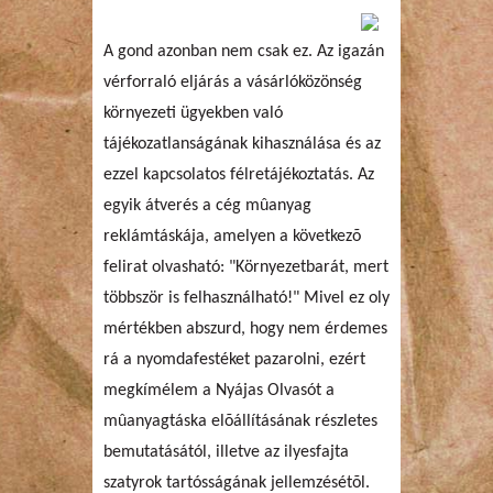
A gond azonban nem csak ez. Az igazán
vérforraló eljárás a vásárlóközönség
környezeti ügyekben való
tájékozatlanságának kihasználása és az
ezzel kapcsolatos félretájékoztatás. Az
egyik átverés a cég mûanyag
reklámtáskája, amelyen a következõ
felirat olvasható: "Környezetbarát, mert
többször is felhasználható!" Mivel ez oly
mértékben abszurd, hogy nem érdemes
rá a nyomdafestéket pazarolni, ezért
megkímélem a Nyájas Olvasót a
mûanyagtáska elõállításának részletes
bemutatásától, illetve az ilyesfajta
szatyrok tartósságának jellemzésétõl.