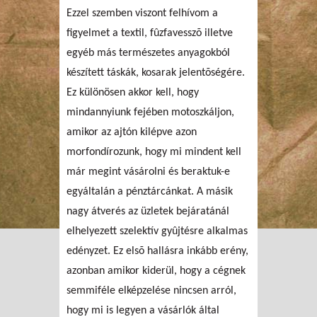
Ezzel szemben viszont felhívom a
figyelmet a textil, fûzfavesszõ illetve
egyéb más természetes anyagokból
készített táskák, kosarak jelentõségére.
Ez különösen akkor kell, hogy
mindannyiunk fejében motoszkáljon,
amikor az ajtón kilépve azon
morfondírozunk, hogy mi mindent kell
már megint vásárolni és beraktuk-e
egyáltalán a pénztárcánkat. A másik
nagy átverés az üzletek bejáratánál
elhelyezett szelektív gyûjtésre alkalmas
edényzet. Ez elsõ hallásra inkább erény,
azonban amikor kiderül, hogy a cégnek
semmiféle elképzelése nincsen arról,
hogy mi is legyen a vásárlók által