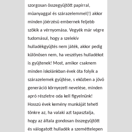
szorgosan összegyûjtött papírral,
mûanyaggal és szárazelemmel(!) akkor
minden jóérzésû embernek feljebb
szökik a vérnyomása. Vegyék már végre
tudomásul, hogy a szelekív
hulladékgyûjtés nem játék, akkor pedig
különösen nem, ha veszélyes hulladékot
is gyûjtenek! Most, amikor csaknem
minden iskolánkban évek óta folyik a
szárazelemek gyûjtése, s eközben a jövõ
generáció környezeti nevelése, minden
apró részletre oda kell figyelnünk!
Hosszú évek kemény munkáját teheti
tönkre az, ha valaki azt tapasztalja,
hogy az általa gondosan összegyûjtött
és válogatott hulladék a szeméttelepen