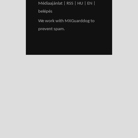
Médiaajánlat
|
RSS
|
HU
|
EN
|
belépés
We work with
MXGuarddog
to
prevent spam.