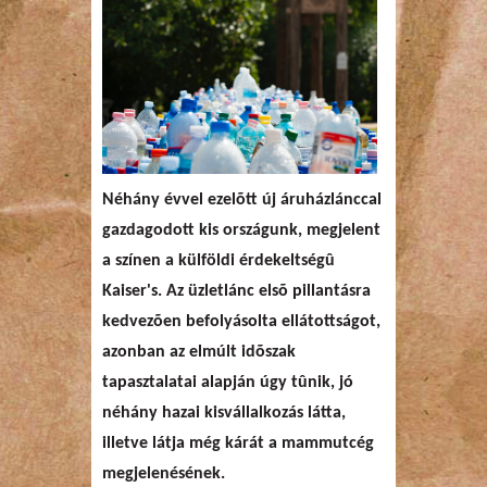
Néhány évvel ezelõtt új áruházlánccal
gazdagodott kis országunk, megjelent
a színen a külföldi érdekeltségû
Kaiser's. Az üzletlánc elsõ pillantásra
kedvezõen befolyásolta ellátottságot,
azonban az elmúlt idõszak
tapasztalatai alapján úgy tûnik, jó
néhány hazai kisvállalkozás látta,
illetve látja még kárát a mammutcég
megjelenésének.