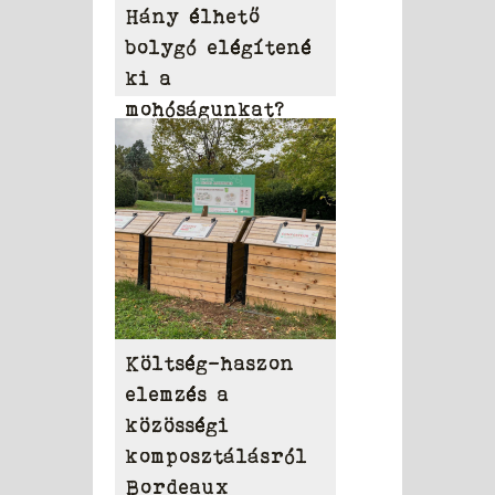
Hány élhető
bolygó elégítené
ki a
mohóságunkat?
Költség-haszon
elemzés a
közösségi
komposztálásról
Bordeaux