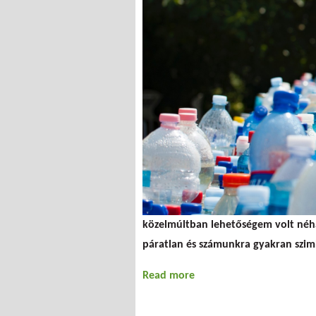
közelmúltban lehetőségem volt né
páratlan és számunkra gyakran szimb
Read more
about Unión innen ? sze