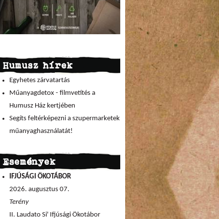
Humusz hírek
Egyhetes zárvatartás
Műanyagdetox - filmvetítés a
Humusz Ház kertjében
Segíts feltérképezni a szupermarketek
műanyaghasználatát!
Események
IFJÚSÁGI ÖKOTÁBOR
2026. augusztus 07.
Terény
II. Laudato Si' Ifjúsági Ökotábor