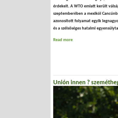
érdekeit. A WTO emiatt került válság
szeptemberében a mexikói Cancúnban.
azonosított folyamat egyik legnagy
és a szélsőséges hatalmi egyensúly
Read more
about Bukfenc Cancúnb
Unión innen ? szemétheg