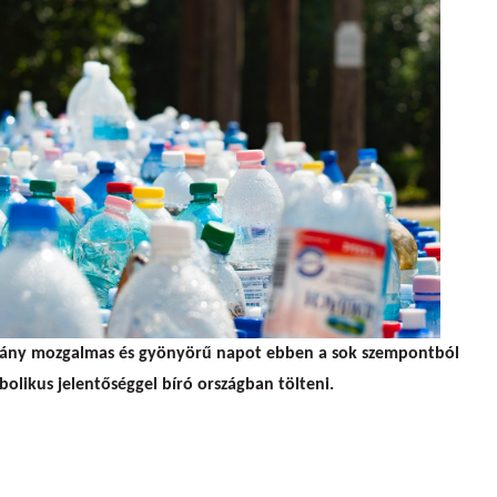
hány mozgalmas és gyönyörű napot ebben a sok szempontból
olikus jelentőséggel bíró országban tölteni.
méthegyen túl?