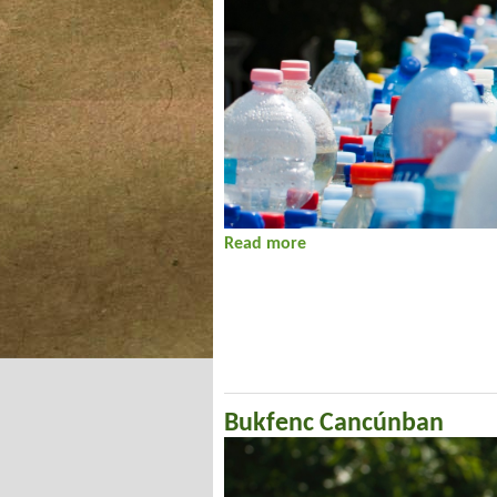
Read more
about Csodálkozás kora
Bukfenc Cancúnban