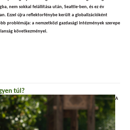
ba, nem sokkal felállítása után, Seattle-ben, és ez év
 Ezzel újra reflektorfénybe került a globalizációként
obb problémája: a nemzetközi gazdasági intézmények szerepe
talanság következményei.
an
yen túl?
A