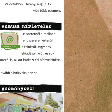
Palócföldön - Terény, aug. 7-12.
Még több esemény
Humusz hírlevelek
Ha szeretnél e-mailben
rendszeresen értesülni
híreinkről, ingyenes
előadásainkról, és sok
másról is, akkor iratkozz fel hírleveleinkre.
Tovább a hírlevelekhez >>
Adományozz!