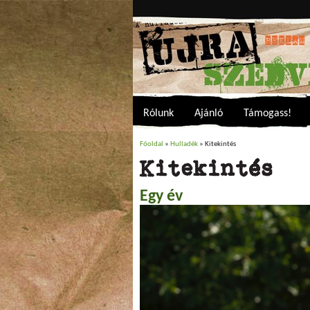
Rólunk
Ajánló
Támogass!
Főoldal
»
Hulladék
» Kitekintés
Jelenlegi hely
Kitekintés
Egy év