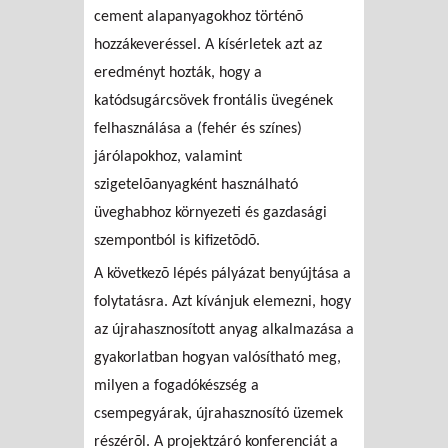
cement alapanyagokhoz történõ
hozzákeveréssel. A kísérletek azt az
eredményt hozták, hogy a
katódsugárcsövek frontális üvegének
felhasználása a (fehér és színes)
járólapokhoz, valamint
szigetelõanyagként használható
üveghabhoz környezeti és gazdasági
szempontból is kifizetõdõ.
A következõ lépés pályázat benyújtása a
folytatásra. Azt kívánjuk elemezni, hogy
az újrahasznosított anyag alkalmazása a
gyakorlatban hogyan valósítható meg,
milyen a fogadókészség a
csempegyárak, újrahasznosító üzemek
részérõl. A projektzáró konferenciát a