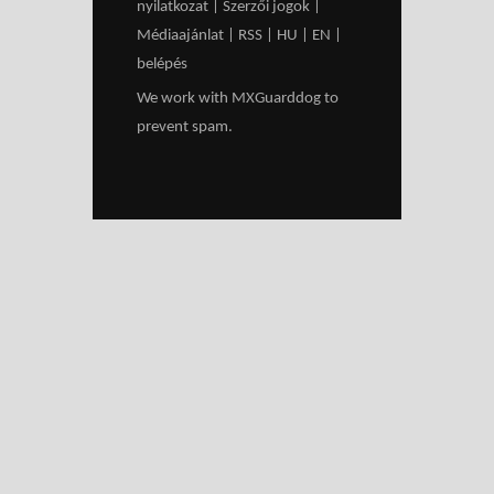
nyilatkozat
|
Szerzői jogok
|
Médiaajánlat
|
RSS
|
HU
|
EN
|
belépés
We work with
MXGuarddog
to
prevent spam.