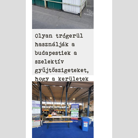
Olyan trógerül
használják a
budapestiek a
szelektív
gyűjtőszigeteket,
hogy a kerületek
sorra számolják
fel őket