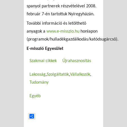
spanyol partnerek részvételével 2008.
február 7-én tartottuk Nyíregyházán.
További információ és letölthetõ
anyagok a
www.e-misszio.hu
honlapon
(programok/hulladékgazdálkodás/katódsugárcsõ).
E-misszió Egyesület
Szakmai cikkek
Újrahasznosítás
Lakosság
Szolgáltatók
Vállalkozók
Tudomány
Egyéb
Share