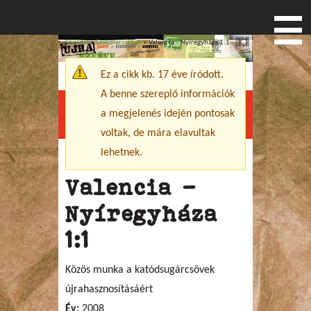
Főoldal
»
Szakmai cikkek
» Valencia – Nyíregyháza 1:1
Jelenlegi hely
Ez a cikk kb. 17 éve íródott.
Figyelmeztető üzenet
A benne szereplő információk
a megjelenés idején pontosak
Menu
voltak, de mára elavultak
lehetnek.
Valencia –
Nyíregyháza
1:1
Közös munka a katódsugárcsövek
újrahasznosításáért
Év:
2008