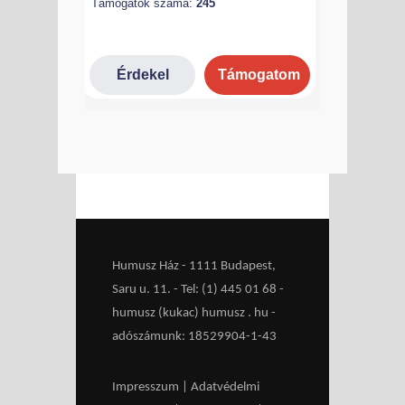
Humusz Ház - 1111 Budapest,
Saru u. 11. - Tel: (1) 445 01 68 -
humusz (kukac) humusz . hu -
adószámunk: 18529904-1-43
Impresszum
|
Adatvédelmi