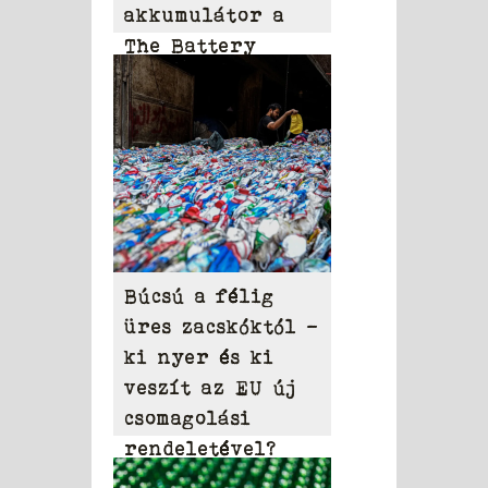
akkumulátor a
The Battery
Network 2025-ös
mérlegében
Búcsú a félig
üres zacskóktól –
ki nyer és ki
veszít az EU új
csomagolási
rendeletével?