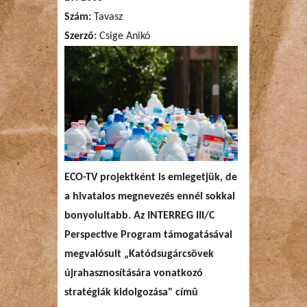
Szám:
Tavasz
Szerző:
Csige Anikó
ECO-TV projektként is emlegetjük, de
a hivatalos megnevezés ennél sokkal
bonyolultabb. Az INTERREG III/C
Perspective Program támogatásával
megvalósult „Katódsugárcsövek
újrahasznosítására vonatkozó
stratégiák kidolgozása" címû