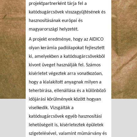
projektpartnerként tárja fel a
katódsugárcsövek visszagyûjtésének és
hasznosításának európai és
magyarországi helyzetét.
A projekt eredménye, hogy az AIDICO
olyan kerámia padlólapokat fejlesztett
ki, amelyekben a katódsugárcsövekbõl
kivont üveget használják fel. Számos
kísérletet végeztek arra vonatkozóan,
hogy a kialakított anyagnak milyen a
teherbírása, ellenállása és a különbözõ
idõjárási körülmények között hogyan
viselkedik. Vizsgálták a
katódsugárcsövek egyéb hasznosítási
lehetõségeit is, kísérleteztek épületek
szigetelésével, valamint mûmárvány és