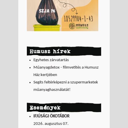
Humusz hírek
Egyhetes zárvatartás
Műanyagdetox - filmvetítés a Humusz
Ház kertjében
Segíts feltérképezni a szupermarketek
műanyaghasználatát!
Események
IFJÚSÁGI ÖKOTÁBOR
2026. augusztus 07.