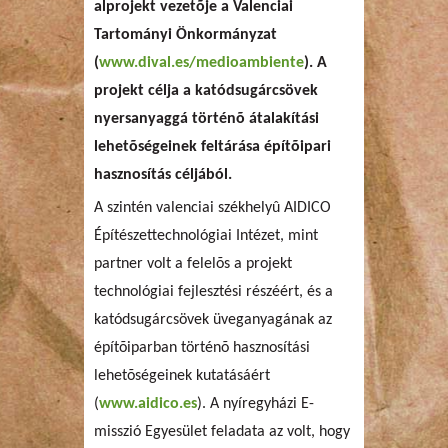
alprojekt vezetõje a Valenciai
Tartományi Önkormányzat
(
www.dival.es/medioambiente
). A
projekt célja a katódsugárcsövek
nyersanyaggá történõ átalakítási
lehetõségeinek feltárása építõipari
hasznosítás céljából.
A szintén valenciai székhelyû AIDICO
Építészettechnológiai Intézet, mint
partner volt a felelõs a projekt
technológiai fejlesztési részéért, és a
katódsugárcsövek üveganyagának az
építõiparban történõ hasznosítási
lehetõségeinek kutatásáért
(
www.aidico.es
). A nyíregyházi E-
misszió Egyesület feladata az volt, hogy