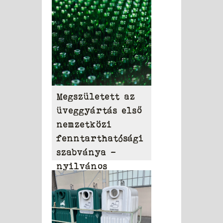
Megszületett az
üveggyártás első
nemzetközi
fenntarthatósági
szabványa –
nyilvános
konzultáción a
ResponsibleGlass
tervezete