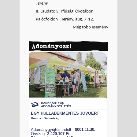
Terény
II. Laudato Si' Ifjúsági Ökotábor
Palócföldön - Terény, aug. 7-12.
Még több esemény
Adományozz!