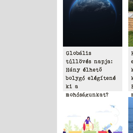
Globális
túllövés napja:
Hány élhető
bolygó elégítené
ki a
mohóságunkat?