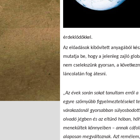
érdeklődőkkel.
Az előadások kibővített anyagából k
mutatja be, hogy a jelenleg zajló glo
nem cselekszünk gyorsan, a következmé
láncolatán fog átesni.
„Az évek során sokat tanultam erről a 
egyre szörnyűbb figyelmeztetéseket t
várakozásnál gyorsabban súlyosbodott
olvadó jégben és az eltűnő hóban, hő
menekültek könnyeiben – annak cáfolha
alaposan megváltoznak. Azt remélem, 