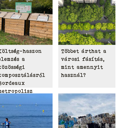
Költség-haszon
Többet árthat a
elemzés a
városi fásítás,
közösségi
mint amennyit
komposztálásról
használ?
Bordeaux
metropolisz
területén