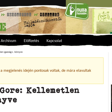
Archívum
Előfizetés
Kapcsolat
en igazság c. könyve
 a megjelenés idején pontosak voltak, de mára elavultak
Gore: Kellemetlen
nyve