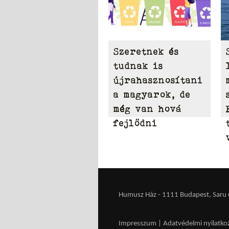
Szeretnek és
tudnak is
újrahasznosítani
a magyarok, de
még van hová
fejlődni
Humusz Ház - 1111 Budapest, Saru u.
Impresszum
|
Adatvédelmi nyilatko