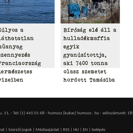
Súlyos a
Bíróság elé áll a
láthatatlan
hulladékmaffia
műanyag
egyik
szennyezés
gyanúsítottja,
Franciaország
aki 7400 tonna
természetes
olasz szemetet
vizeiben
hordott Tamásiba
 11. - Tel: (1) 445 01 68 - humusz (kukac) humusz . hu -
adószámunk: 18
zat
|
Szerzői jogok
|
Médiaajánlat
|
RSS
|
HU
|
EN
|
belépés