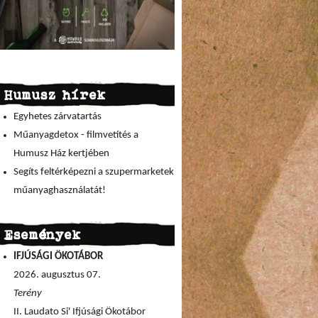
Humusz hírek
Egyhetes zárvatartás
Műanyagdetox - filmvetítés a
Humusz Ház kertjében
Segíts feltérképezni a szupermarketek
műanyaghasználatát!
Események
IFJÚSÁGI ÖKOTÁBOR
2026. augusztus 07.
Terény
II. Laudato Si' Ifjúsági Ökotábor