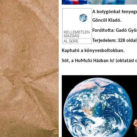
A bolygónkat fenyege
Göncöl Kiadó
.
Fordította:
Gadó Györ
Terjedelem: 328 oldal;
Kapható a könyvesboltokban.
Sőt, a HuMuSz Házban is! (oktatási