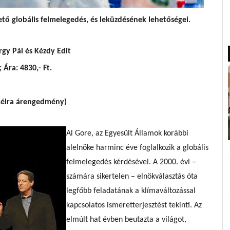
tő globális felmelegedés, és leküzdésének lehetőségei.
gy Pál
és
Kézdy Edit
 Ára: 4830,- Ft.
 célra árengedmény)
Al Gore, az Egyesült Államok korábbi
alelnöke harminc éve foglalkozik a globális
felmelegedés kérdésével. A 2000. évi –
számára sikertelen – elnökválasztás óta
legfőbb feladatának a klímaváltozással
kapcsolatos ismeretterjesztést tekinti. Az
elmúlt hat évben beutazta a világot,