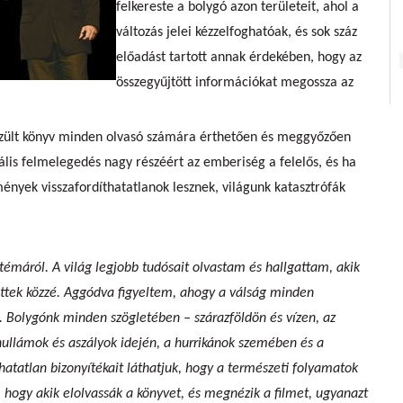
felkereste a bolygó azon területeit, ahol a
változás jelei kézzelfoghatóak, és sok száz
előadást tartott annak érdekében, hogy az
összegyűjtött információkat megossza az
észült könyv minden olvasó számára érthetően és meggyőzően
bális felmelegedés nagy részéért az emberiség a felelős, és ha
nyek visszafordíthatatlanok lesznek, világunk katasztrófák
témáról. A világ legjobb tudósait olvastam és hallgattam, akik
ettek közzé. Aggódva figyeltem, ahogy a válság minden
. Bolygónk minden szögletében – szárazföldön és vízen, az
hullámok és aszályok idején, a hurrikánok szemében és a
tatlan bizonyítékait láthatjuk, hogy a természeti folyamatok
hogy akik elolvassák a könyvet, és megnézik a filmet, ugyanazt