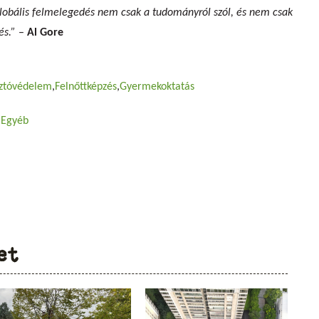
globális felmelegedés nem csak a tudományról szól, és nem csak
dés.”
–
Al Gore
ztóvédelem
Felnőttképzés
Gyermekoktatás
Egyéb
et