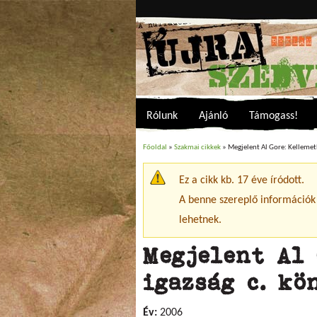
Rólunk
Ajánló
Támogass!
Főoldal
»
Szakmai cikkek
» Megjelent Al Gore: Kellemetl
Jelenlegi hely
Ez a cikk kb. 17 éve íródott.
Figyelmeztető üzenet
A benne szereplő információk
lehetnek.
Megjelent Al 
igazság c. kö
Év:
2006