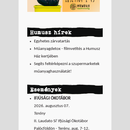
Humusz hírek
Egyhetes zárvatartás
Műanyagdetox - filmvetítés a Humusz
Ház kertjében
Segíts feltérképezni a szupermarketek
műanyaghasználatát!
Események
IFJÚSÁGI ÖKOTÁBOR
2026. augusztus 07.
Terény
II. Laudato Si' Ifjúsági Ökotábor
Palócföldön - Terény, aug. 7-12.