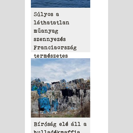
Súlyos a
láthatatlan
műanyag
szennyezés
Franciaország
természetes
vizeiben
Bíróság elé áll a
hulladékmaffia