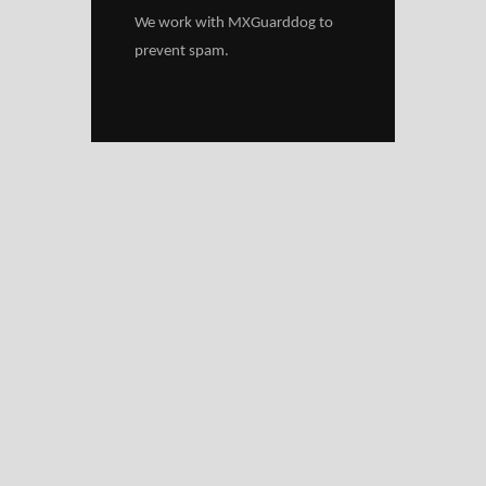
We work with
MXGuarddog
to
prevent spam.