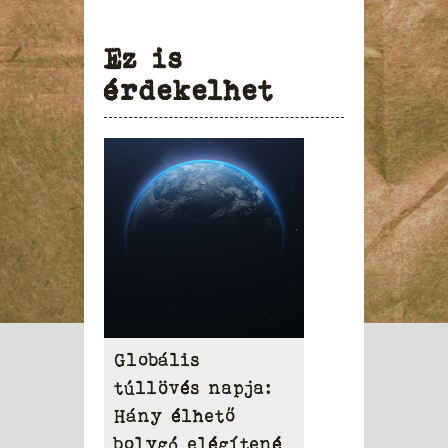
Ez is
érdekelhet
Globális
túllövés napja:
Hány élhető
bolygó elégítené