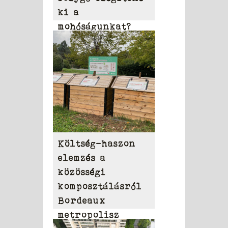
ki a
mohóságunkat?
Költség-haszon
elemzés a
közösségi
komposztálásról
Bordeaux
metropolisz