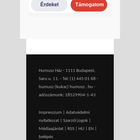
Humusz Ház - 1111 Budapest,
Saru u. 11. - Tel: (1) 445 01 68 -
humusz (kukac) humusz . hu -
adószámunk: 18529904-1-43
Impresszum
|
Adatvédelmi
nyilatkozat
|
Szerzői jogok
|
Médiaajánlat
|
RSS
|
HU
|
EN
|
belépés