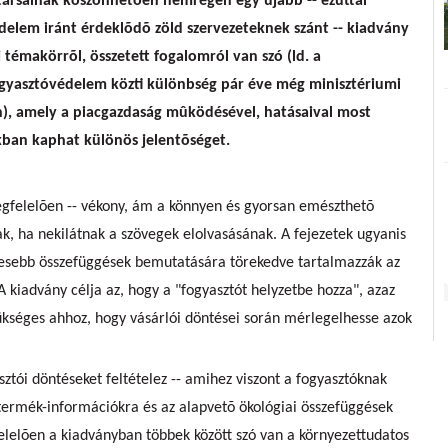
rsainak köszönhetõen nemrégen egy újabb -- ezúttal
delem iránt érdeklõdõ zöld szervezeteknek szánt -- kiadvány
 témakörrõl, összetett fogalomról van szó (ld. a
ogyasztóvédelem közti különbség pár éve még minisztériumi
án), amely a piacgazdaság mûködésével, hatásaival most
okban kaphat különös jelentõséget.
egfelelõen -- vékony, ám a könnyen és gyorsan emészthetõ
k, ha nekilátnak a szövegek elolvasásának. A fejezetek ugyanis
lesebb összefüggések bemutatására törekedve tartalmazzák az
 kiadvány célja az, hogy a "fogyasztót helyzetbe hozza", azaz
zükséges ahhoz, hogy vásárlói döntései során mérlegelhesse azok
sztói döntéseket feltételez -- amihez viszont a fogyasztóknak
 termék-információkra és az alapvetõ ökológiai összefüggések
lelõen a kiadványban többek között szó van a környezettudatos