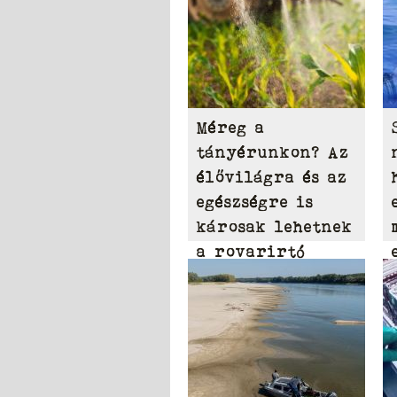
Méreg a
tányérunkon? Az
élővilágra és az
egészségre is
károsak lehetnek
a rovarirtó
szerek