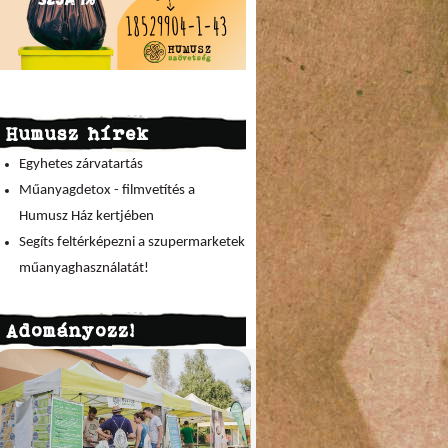
Humusz hírek
Egyhetes zárvatartás
Műanyagdetox - filmvetítés a
Humusz Ház kertjében
Segíts feltérképezni a szupermarketek
műanyaghasználatát!
Adományozz!