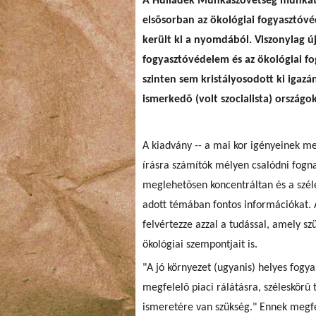
A Hulladék Munkaszövetség munkatá
elsõsorban az ökológiai fogyasztóvé
került ki a nyomdából. Viszonylag új
fogyasztóvédelem és az ökológiai f
szinten sem kristályosodott ki igaz
ismerkedõ (volt szocialista) ország
A kiadvány -- a mai kor igényeinek m
írásra számítók mélyen csalódni fogna
meglehetõsen koncentráltan és a szé
adott témában fontos információkat. A
felvértezze azzal a tudással, amely s
ökológiai szempontjait is.
"A jó környezet (ugyanis) helyes fogya
megfelelõ piaci rálátásra, széleskörû
ismeretére van szükség." Ennek megfe