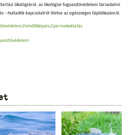
áztartási ökológiáról, az ökológiai fogyasztóvédelem társadalmi
ás --hulladék kapcsolatról illetve az egészséges táplálkozásról.
ztóvédelem
Felnőttképzés
Gyermekoktatás
yasztóvédelem
et