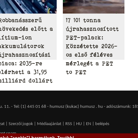
Robbanásszerű
17 101 tonna
növekedés előtt a
újrahasznosított
lítium-ion
PET-palack:
akkumulátorok
Közzétette 2026-
újrahasznosítási
os első féléves
piaca: 2035-re
mérlegét a PET
elérheti a 31,95
to PET
milliárd dollárt
 11. - Tel: (1) 445 01 68 - humusz (kukac) humusz . hu -
adószámunk: 18
zat
|
Szerzői jogok
|
Médiaajánlat
|
RSS
|
HU
|
EN
|
belépés
ent spam.