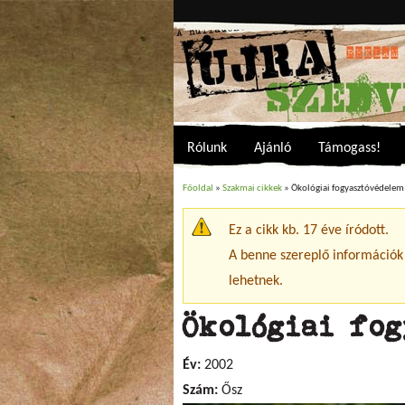
Rólunk
Ajánló
Támogass!
Főoldal
»
Szakmai cikkek
» Ökológiai fogyasztóvédelem
Jelenlegi hely
Ez a cikk kb. 17 éve íródott.
Figyelmeztető üzenet
A benne szereplő információk
lehetnek.
Ökológiai fo
Év:
2002
Szám:
Ősz