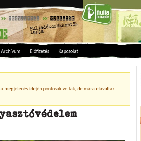
Archívum
Előfizetés
Kapcsolat
 a megjelenés idején pontosak voltak, de mára elavultak
gyasztóvédelem