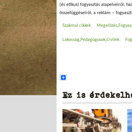
(és etikus) fogyasztás alapelveirõl, h
összefüggéseirõl, a reklám -- fogyaszt
Szakmai cikkek
Megelőzés
Fogyas
Lakosság
Pedagógusok
Civilek
Fog
Share
Ez is érdekelh