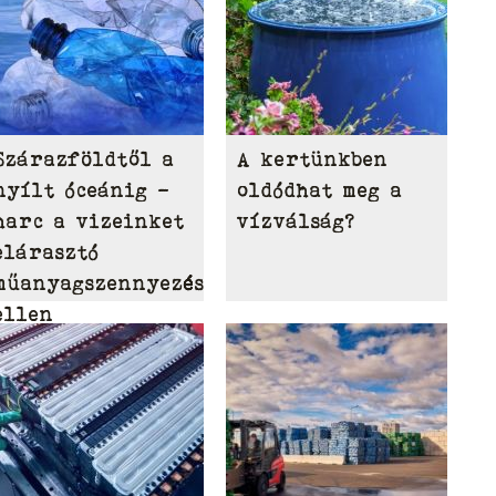
Szárazföldtől a
A kertünkben
nyílt óceánig –
oldódhat meg a
harc a vizeinket
vízválság?
elárasztó
műanyagszennyezés
ellen