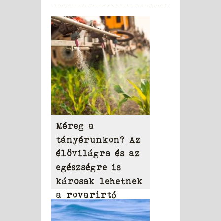
Méreg a
tányérunkon? Az
élővilágra és az
egészségre is
károsak lehetnek
a rovarirtó
szerek