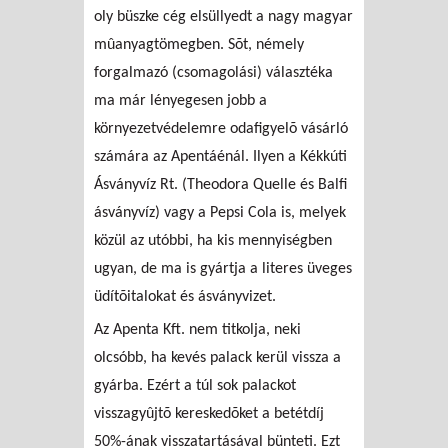
oly büszke cég elsüllyedt a nagy magyar
mûanyagtömegben. Sõt, némely
forgalmazó (csomagolási) választéka
ma már lényegesen jobb a
környezetvédelemre odafigyelõ vásárló
számára az Apentáénál. Ilyen a Kékkúti
Ásványvíz Rt. (Theodora Quelle és Balfi
ásványvíz) vagy a Pepsi Cola is, melyek
közül az utóbbi, ha kis mennyiségben
ugyan, de ma is gyártja a literes üveges
üdítõitalokat és ásványvizet.
Az Apenta Kft. nem titkolja, neki
olcsóbb, ha kevés palack kerül vissza a
gyárba. Ezért a túl sok palackot
visszagyûjtõ kereskedõket a betétdíj
50%-ának visszatartásával bünteti. Ezt