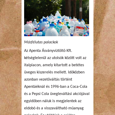
Másfélutas palackok
Az Apenta Ásványvíztöltõ Kft.
kétségtelenül az utolsók között volt az
italpiacon, amely kitartott a betétes
üveges kiszerelés mellett. Idõközben
azonban vezetõváltás történt
Apentáéknál és 1996-ban a Coca-Cola
és a Pepsi Cola üvegleváltási akciójával
egyidõben náluk is megjelentek az
eldobó és a visszaváltható mûanyag