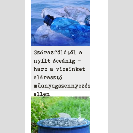
Szárazföldtől a
nyílt óceánig –
harc a vizeinket
elárasztó
műanyagszennyezés
ellen