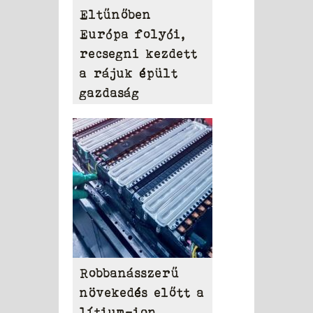
Eltűnőben
Európa folyói,
recsegni kezdett
a rájuk épült
gazdaság
Robbanásszerű
növekedés előtt a
lítium-ion