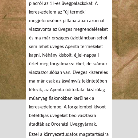
piacról az 1 l-es üvegpalackokat. A
kereskedelem az "új termék"
megjelenésének pillanatában azonnal
visszavonta az üveges megrendeléseket
és ma már országos üzletláncban sehol
sem lehet üveges Apenta termékeket
kapni. Néhány kisbolt, éjjel-nappali
üzlet még forgalmazza õket, de számuk
visszaszorulóban van. Üveges kiszerelés
ma már csak az ásványvíz tekintetében
létezik, az Apenta üdítõitalai kizárólag
mûanyag flakonokban kerülnek a
kereskedelembe. A forgalomból kivont
betétdíjas üvegeket beolvasztásra
átadták az Orosházi Üveggyárnak.
Ezzel a környezettudatos magatartására