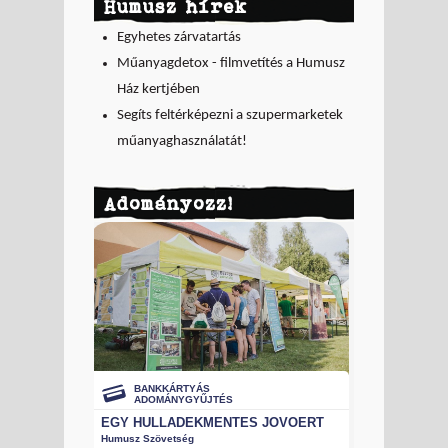
Humusz hírek
Egyhetes zárvatartás
Műanyagdetox - filmvetítés a Humusz
Ház kertjében
Segíts feltérképezni a szupermarketek
műanyaghasználatát!
Adományozz!