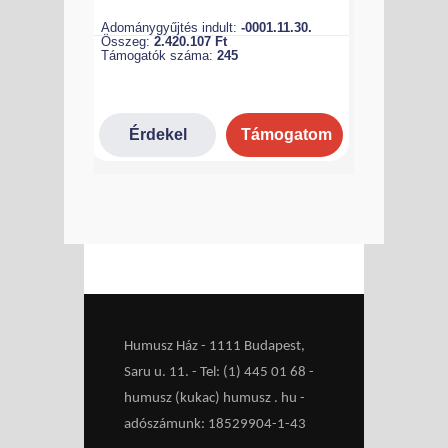
Humusz Ház - 1111 Budapest,
Saru u. 11. - Tel: (1) 445 01 68 -
humusz (kukac) humusz . hu -
adószámunk: 18529904-1-43