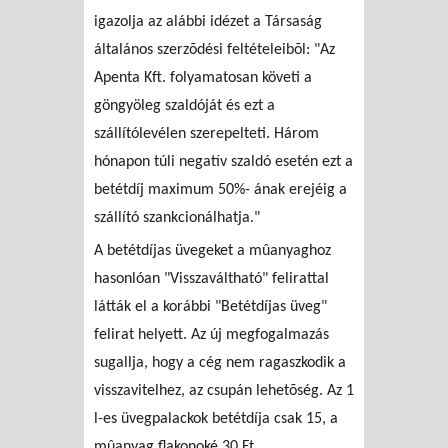
igazolja az alábbi idézet a Társaság
általános szerzõdési feltételeibõl: "Az
Apenta Kft. folyamatosan követi a
göngyöleg szaldóját és ezt a
szállítólevélen szerepelteti. Három
hónapon túli negatív szaldó esetén ezt a
betétdíj maximum 50%- ának erejéig a
szállító szankcionálhatja."
A betétdíjas üvegeket a mûanyaghoz
hasonlóan "Visszaváltható" felirattal
látták el a korábbi "Betétdíjas üveg"
felirat helyett. Az új megfogalmazás
sugallja, hogy a cég nem ragaszkodik a
visszavitelhez, az csupán lehetõség. Az 1
l-es üvegpalackok betétdíja csak 15, a
mûanyag flakonoké 30 Ft.