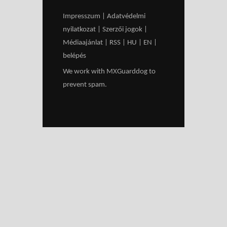
Impresszum
|
Adatvédelmi
nyilatkozat
|
Szerzői jogok
|
Médiaajánlat
|
RSS
|
HU
|
EN
|
belépés
We work with
MXGuarddog
to
prevent spam.