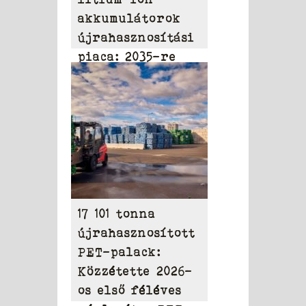
akkumulátorok
újrahasznosítási
piaca: 2035-re
elérheti a 31,95
milliárd dollárt
17 101 tonna
újrahasznosított
PET-palack:
Közzétette 2026-
os első féléves