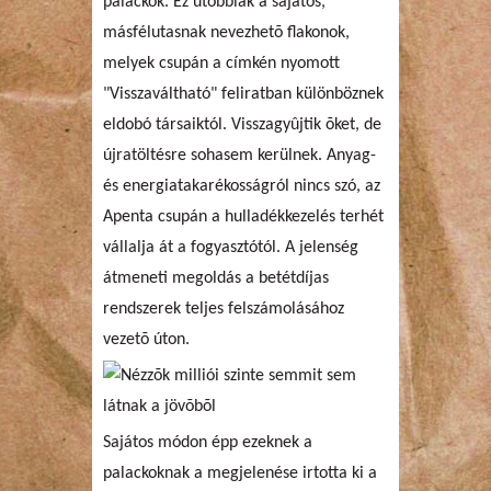
palackok. Ez utóbbiak a sajátos,
másfélutasnak nevezhetõ flakonok,
melyek csupán a címkén nyomott
"Visszaváltható" feliratban különböznek
eldobó társaiktól. Visszagyûjtik õket, de
újratöltésre sohasem kerülnek. Anyag-
és energiatakarékosságról nincs szó, az
Apenta csupán a hulladékkezelés terhét
vállalja át a fogyasztótól. A jelenség
átmeneti megoldás a betétdíjas
rendszerek teljes felszámolásához
vezetõ úton.
Sajátos módon épp ezeknek a
palackoknak a megjelenése irtotta ki a