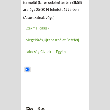
termelõi (kereskedelmi árrés nélküli)
ára úgy 25-30 Ft lehetett 1995-ben.
(A sorozatnak vége)
Szakmai cikkek
Megelőzés
Újrahasználat
Betétdíj
Lakosság
Civilek
Egyéb
Share
Ez is