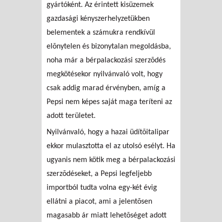
gyártóként. Az érintett kisüzemek
gazdasági kényszerhelyzetükben
belementek a számukra rendkívül
elõnytelen és bizonytalan megoldásba,
noha már a bérpalackozási szerzõdés
megkötésekor nyilvánvaló volt, hogy
csak addig marad érvényben, amíg a
Pepsi nem képes saját maga teríteni az
adott területet.
Nyilvánvaló, hogy a hazai üdítõitalipar
ekkor mulasztotta el az utolsó esélyt. Ha
ugyanis nem kötik meg a bérpalackozási
szerzõdéseket, a Pepsi legfeljebb
importból tudta volna egy-két évig
ellátni a piacot, ami a jelentõsen
magasabb ár miatt lehetõséget adott