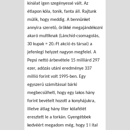
kínálat igen szegényessé vált. Az
étlapon kóla, tonik, fanta áll. Rajtunk
múlik, hogy meddig. A bennünket
annyira szeretõ, örökké megajándékozni
akaró multiknak (Lánchíd-csomagolás,
30 kupak = 20.-Ft akció és társai) a
jefenlegi helyzet nagyon megfelel. A
Pepsi nettó árbevétele 15 milliárd 297
ezer, adózás utáni eredménye 337
millió forint volt 1995-ben. Egy
egyszerû számítással bárki
megbecsülheti, hogy egy lakos hány
forint bevételt hozott a konyhájukra,
illetve átlag hány liter kólafélét
eresztett le a torkán. Gyengébbek
kedvéért megadom még, hogy 1 l ital