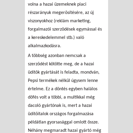
volna a hazai üzemeknek piaci
részarányuk megerõsítésére, az új
viszonyokhoz (reklám marketing,
forgalmazói szerzõdések egymással és
a kereskedelemmel stb.) való
alkalmazkodásra.
A többség azonban nemcsak a
szerzõdést kötötte meg, de a hazai
üdítõk gyártását is feladta, mondván,
Pepsi termékek nélkül úgysem lenne
értelme. Ez a döntés egyben halálos
döfés volt a többi, a multikkal még
dacoló gyártónak is, mert a hazai
üdítõitalok országos forgalmazása
példátlan gyorsasággal omlott össze.
Néhány megmaradt hazai gyártó még