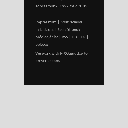
adószámunk: 18529904-1-43
Impresszum
|
Adatvédelmi
nyilatkozat
|
Szerzői jogok
|
Médiaajánlat
|
RSS
|
HU
|
EN
|
belépés
We work with
MXGuarddog
to
prevent spam.