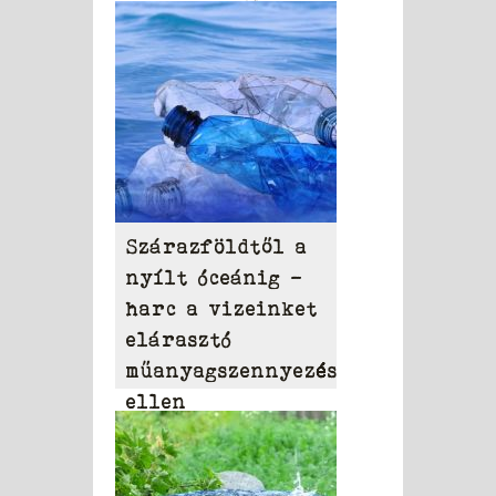
szerek
Szárazföldtől a
nyílt óceánig –
harc a vizeinket
elárasztó
műanyagszennyezés
ellen