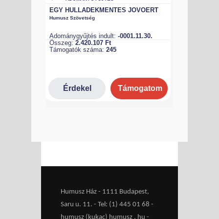
Humusz Ház - 1111 Budapest,
Saru u. 11. - Tel: (1) 445 01 68 -
humusz (kukac) humusz . hu -