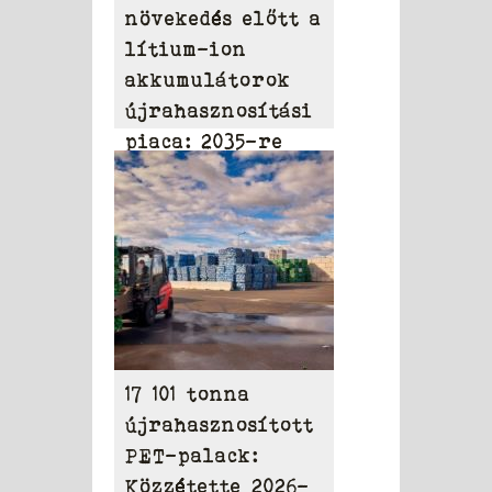
növekedés előtt a
lítium-ion
akkumulátorok
újrahasznosítási
piaca: 2035-re
elérheti a 31,95
milliárd dollárt
17 101 tonna
újrahasznosított
PET-palack:
Közzétette 2026-