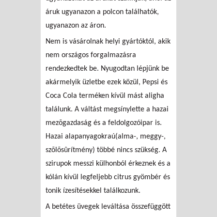
áruk ugyanazon a polcon találhatók,
ugyanazon az áron.
Nem is vásárolnak helyi gyártóktól, akik
nem országos forgalmazásra
rendezkedtek be. Nyugodtan lépjünk be
akármelyik üzletbe ezek közül, Pepsi és
Coca Cola terméken kívül mást aligha
találunk. A váltást megsínylette a hazai
mezõgazdaság és a feldolgozóipar is.
Hazai alapanyagokraú(alma-, meggy-,
szõlõsûrítmény) többé nincs szükség. A
szirupok messzi külhonból érkeznek és a
kólán kívül legfeljebb citrus gyömbér és
tonik ízesítésekkel találkozunk.
A betétes üvegek leváltása összefüggött