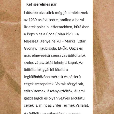
Két szerelmes pár
I dõsebb olvasóink még jól emlékeznek
az 1980-as évtizedre, amikor a hazai
üzletek polcain, éttermekben, büfékben
a Pepsin és a Coca Colán kívül - a
teljesség igénye nélkül - Márka, Sztár,
Gyöngy, Traubisoda, Et-Üd, Oázis és
más elnevezésû szénsavas üdítõitalok
széles választékát lehetett kapni. Az
üdítõitalok gyártói között a
legkülönbözõbb méretû és hátterû
cégek szerepeltek. Voltak sörgyárak,
szörpüzemek, ásványvíztöltõk, állami
gazdaságok és olyan vegyes arculatú
cégek is, mint az Erdei Termék Vállalat.
Az üdítõitalok választéka a gyenge