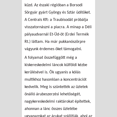
küzd. Az északi régióban a Borsodi
Sörgyár gyárt Gyöngy és Sztár üdítõket.
A Centrals Kft: a Traubisodát próbálja
visszatornászni a piacra. A minap a Déli
pályaudvarnál Et-Üd-öt (Erdei Termék
Rt.) láttam. Ha már pukkanószörpre
vágyunk érdemes õket támogatni.
A folyamat összefüggött még a
kiskereskedelmi láncok külföldi kézbe
kerülésével is. Õk ugyanis a kólás
multikhoz hasonlóan a koncentrációt
kedvelik. Meg is szûntették az üzletek
önálló árubeszerzési lehetõségét,
nagykereskedelmi raktárokat építettek,
ahonnan a lánc összes üzletébe
ugyanazokat az árukat szállítják, ahol az