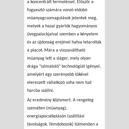
a koncentrált termeléssel. Elõször a
fogyasztó számára vonzó eldobó
mûanyagcsomagolások jelentek meg,
melyek a hazai gyártók hagyományos
üvegpalackjaival szemben a kényelem
és az újdonság erejével hatva letarolták
a piacot. Mára a visszaváltható
mûanyag lett a sláger, mely olyan
drága "szimatoló" technológiát igényel,
amelyért egy szerényebb tõkével
elereszett vállalkozó soha nem tud
harcba szállni.
Az eredmény közismert. A rengeteg
szeméten (mûanyag),
energiapocsékolásón (szállítási
távolságok, fémdobozok) túlmenõen a