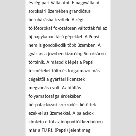
és Jégipari Vállalatot. E nagyvállalat
soroksári üzemében grandiózus
beruházásba kezdtek. A régi
töltõsorokat fokozatosan váltották fel az
új nagykapacitású gépekkel. A Pepsi
nem is gondolkodik több üzemben. A
gyártás a jövõben kizárólag Soroksáron
történik. A második lépés a Pepsi
termékeket töltõ és forgalmazó más
cégektõl a gyártási licenszek
megvonása volt. Az átállás
folyamatossága érdekében
bérpalackozási szerzõdést kötöttek
ezekkel az üzemekkel. A palackok
címkéin ettõl az idõponttól kezdõdõen
már a FÜ Rt. (Pepsi) jelent meg