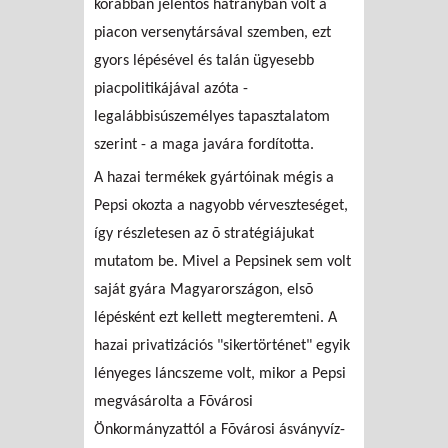
korábban jelentõs hátrányban volt a
piacon versenytársával szemben, ezt
gyors lépésével és talán ügyesebb
piacpolitikájával azóta -
legalábbisúszemélyes tapasztalatom
szerint - a maga javára fordította.
A hazai termékek gyártóinak mégis a
Pepsi okozta a nagyobb vérveszteséget,
így részletesen az õ stratégiájukat
mutatom be. Mivel a Pepsinek sem volt
saját gyára Magyarországon, elsõ
lépésként ezt kellett megteremteni. A
hazai privatizációs "sikertörténet" egyik
lényeges láncszeme volt, mikor a Pepsi
megvásárolta a Fõvárosi
Önkormányzattól a Fõvárosi ásványvíz-