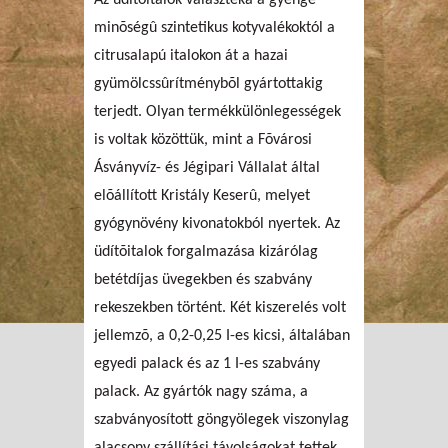
minõségû szintetikus kotyvalékoktól a
citrusalapú italokon át a hazai
gyümölcssûrítménybõl gyártottakig
terjedt. Olyan termékkülönlegességek
is voltak közöttük, mint a Fõvárosi
Ásványvíz- és Jégipari Vállalat által
elõállított Kristály Keserû, melyet
gyógynövény kivonatokból nyertek. Az
üdítõitalok forgalmazása kizárólag
betétdíjas üvegekben és szabvány
rekeszekben történt. Két kiszerelés volt
jellemzõ, a 0,2-0,25 I-es kicsi, általában
egyedi palack és az 1 I-es szabvány
palack. Az gyártók nagy száma, a
szabványosított göngyölegek viszonylag
alacsony szállítási távolságokat tettek