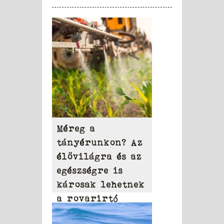
Méreg a
tányérunkon? Az
élővilágra és az
egészségre is
károsak lehetnek
a rovarirtó
szerek