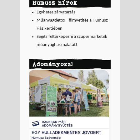
Humusz hírek
Egyhetes zárvatartás
Műanyagdetox - filmvetítés a Humusz
Ház kertjében
Segíts feltérképezni a szupermarketek
műanyaghasználatát!
Adományozz!