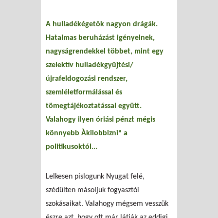
A hulladékégetõk nagyon drágák.
Hatalmas beruházást igényelnek,
nagyságrendekkel többet, mint egy
szelektív hulladékgyûjtési/
újrafeldogozási rendszer,
szemléletformálással és
tömegtájékoztatással együtt.
Valahogy ilyen óriási pénzt mégis
könnyebb Àkilobbizniª a
politikusoktól...
Lelkesen pislogunk Nyugat felé,
szédülten másoljuk fogyasztói
szokásaikat. Valahogy mégsem vesszük
észre azt, hogy ott már látják az eddigi