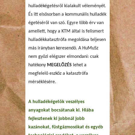
hulladékégetésrõl kialakult véleményét.
És itt elsõsorban a kommunális hulladék
égetésérõl van szó. Egyre több érv van
amellett, hogy a KTM által is felismert
hulladékkatasztrófa megoldása teljesen
más irányban keresendõ. A HuMuSz
nem gyõzi elégszer elmondani: csak
hatékony
MEGELÕZÉS
lehet a
megfelelõ eszköz a katasztrófa
mérséklésére.
A hulladékégetõk veszélyes
anyagokat bocsátanak ki. Hiába
fejlesztenek ki jobbnál jobb
kazánokat, füstgázmosókat és egyéb