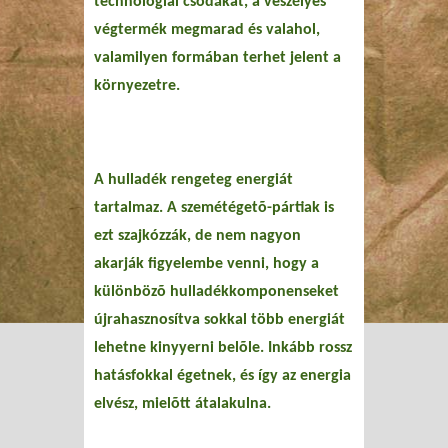
technológiai csodákat, a veszélyes
végtermék megmarad és valahol,
valamilyen formában terhet jelent a
környezetre.
A hulladék rengeteg energiát
tartalmaz. A szemétégetõ-pártiak is
ezt szajkózzák, de nem nagyon
akarják figyelembe venni, hogy a
különbözõ hulladékkomponenseket
újrahasznosítva sokkal több energiát
lehetne kinyyerni belõle. Inkább rossz
hatásfokkal égetnek, és így az energia
elvész, mielõtt átalakulna.