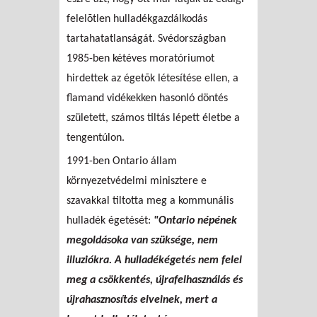
felelõtlen hulladékgazdálkodás
tartahatatlanságát. Svédországban
1985-ben kétéves moratóriumot
hirdettek az égetõk létesítése ellen, a
flamand vidékekken hasonló döntés
született, számos tiltás lépett életbe a
tengentúlon.
1991-ben Ontario állam
környezetvédelmi minisztere e
szavakkal tiltotta meg a kommunális
hulladék égetését:
"Ontario népének
megoldásoka van szüksége, nem
illuziókra. A hulladékégetés nem felel
meg a csökkentés, újrafelhasználás és
újrahasznosítás elveinek, mert a