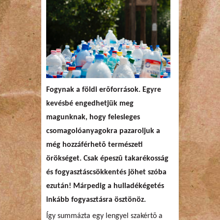
Fogynak a földi erõforrások. Egyre
kevésbé engedhetjük meg
magunknak, hogy felesleges
csomagolóanyagokra pazaroljuk a
még hozzáférhetõ természeti
örökséget. Csak épeszû takarékosság
és fogyasztáscsökkentés jöhet szóba
ezután! Márpedig a hulladékégetés
inkább fogyasztásra ösztönöz.
Így summázta egy lengyel szakértõ a