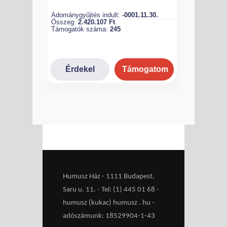
Humusz Ház - 1111 Budapest,
Saru u. 11. - Tel: (1) 445 01 68 -
humusz (kukac) humusz . hu -
adószámunk: 18529904-1-43