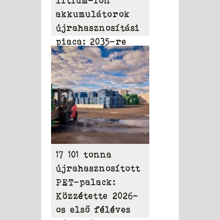
lítium-ion
akkumulátorok
újrahasznosítási
piaca: 2035-re
elérheti a 31,95
milliárd dollárt
17 101 tonna
újrahasznosított
PET-palack:
Közzétette 2026-
os első féléves