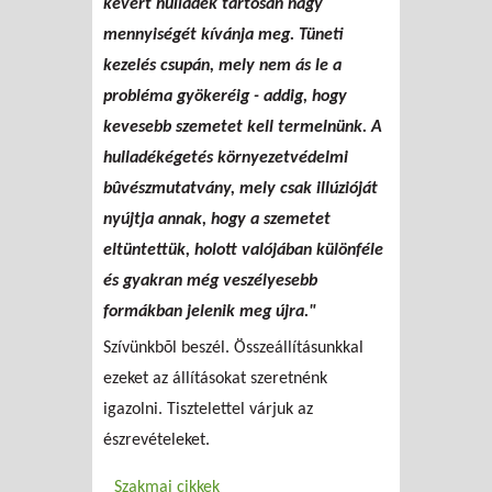
kevert hulladék tartósan nagy
mennyiségét kívánja meg. Tüneti
kezelés csupán, mely nem ás le a
probléma gyökeréig - addig, hogy
kevesebb szemetet kell termelnünk. A
hulladékégetés környezetvédelmi
bûvészmutatvány, mely csak illúzióját
nyújtja annak, hogy a szemetet
eltüntettük, holott valójában különféle
és gyakran még veszélyesebb
formákban jelenik meg újra."
Szívünkbõl beszél. Összeállításunkkal
ezeket az állításokat szeretnénk
igazolni. Tisztelettel várjuk az
észrevételeket.
Szakmai cikkek