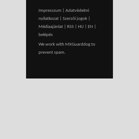
Impresszum
|
Adatvédelmi
nyilatkozat
|
Szerzői jogok
|
Médiaajánlat
|
RSS
|
HU
|
EN
|
belépés
We work with
MXGuarddog
to
prevent spam.