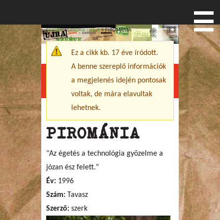
Főoldal
»
Szakmai cikkek
» PIROMÁNIA
Jelenlegi hely
Ez a cikk kb. 17 éve íródott.
Figyelmeztető üzenet
A benne szereplő információk
a megjelenés idején pontosak
Menu
voltak, de mára elavultak
lehetnek.
PIROMÁNIA
"Az égetés a technológia gyõzelme a
józan ész felett."
Év:
1996
Szám:
Tavasz
Szerző:
szerk