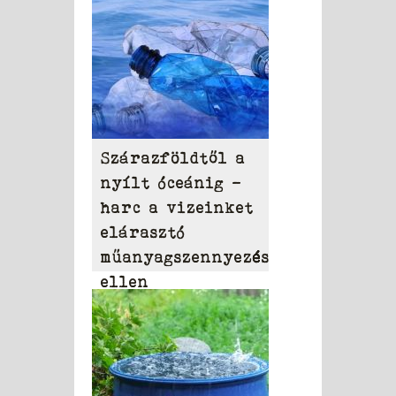
Szárazföldtől a
nyílt óceánig –
harc a vizeinket
elárasztó
műanyagszennyezés
ellen