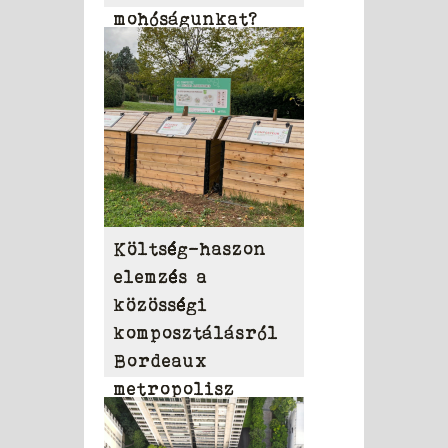
mohóságunkat?
Költség-haszon
elemzés a
közösségi
komposztálásról
Bordeaux
metropolisz
területén