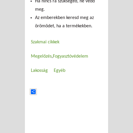
Ha nincs rá szükséged, ne vedd
meg.
Az emberekben keresd meg az
örömödet, ha a termékekben.
Szakmai cikkek
Megelőzés
Fogyasztóvédelem
Lakosság
Egyéb
Share