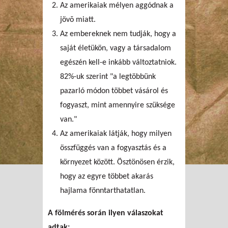
Az amerikaiak mélyen aggódnak a
jövõ miatt.
Az embereknek nem tudják, hogy a
saját életükön, vagy a társadalom
egészén kell-e inkább változtatniok.
82%-uk szerint "a legtöbbünk
pazarló módon többet vásárol és
fogyaszt, mint amennyire szüksége
van."
Az amerikaiak látják, hogy milyen
összfüggés van a fogyasztás és a
környezet között. Ösztönösen érzik,
hogy az egyre többet akarás
hajlama fönntarthatatlan.
A fölmérés során ilyen válaszokat
adtak: