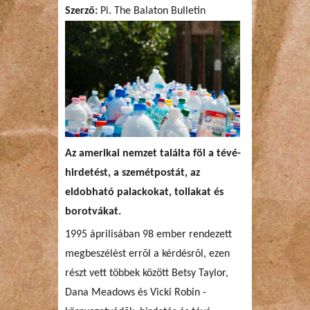
Szerző:
Pi. The Balaton Bulletin
Az amerikai nemzet találta föl a tévé-
hirdetést, a szemétpostát, az
eldobható palackokat, tollakat és
borotvákat.
1995 áprilisában 98 ember rendezett
megbeszélést errõl a kérdésrõl, ezen
részt vett többek között Betsy Taylor,
Dana Meadows és Vicki Robin -