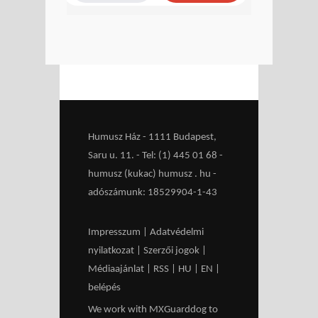
Humusz Ház - 1111 Budapest,
Saru u. 11. - Tel: (1) 445 01 68 -
humusz (kukac) humusz . hu -
adószámunk: 18529904-1-43
Impresszum
|
Adatvédelmi
nyilatkozat
|
Szerzői jogok
|
Médiaajánlat
|
RSS
|
HU
|
EN
|
belépés
We work with
MXGuarddog
to