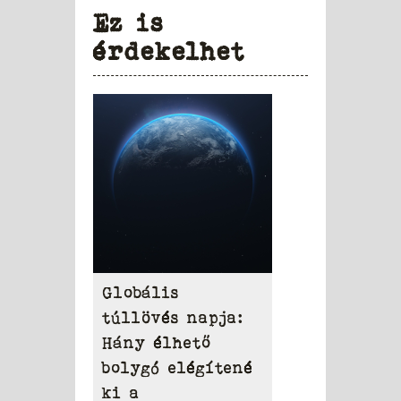
Ez is
érdekelhet
Globális
túllövés napja:
Hány élhető
bolygó elégítené
ki a