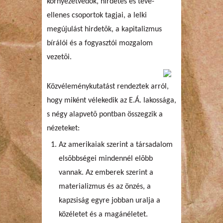
környezetvédõk, hirdetés és tévé-
ellenes csoportok tagjai, a lelki
megújulást hirdetõk, a kapitalizmus
bírálói és a fogyasztói mozgalom
vezetõi.
Közvéleménykutatást rendeztek arról,
hogy miként vélekedik az E.Á. lakossága,
s négy alapvetõ pontban összegzik a
nézeteket:
Az amerikaiak szerint a társadalom
elsõbbségei mindennél elõbb
vannak. Az emberek szerint a
materializmus és az önzés, a
kapzsiság egyre jobban uralja a
közéletet és a magánéletet.