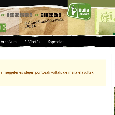
Archívum
Előfizetés
Kapcsolat
 a megjelenés idején pontosak voltak, de mára elavultak