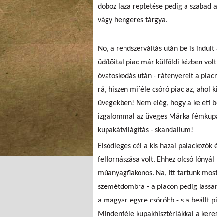
doboz laza reptetése pedig a szabad a
vágy hengeres tárgya.
No, a rendszerváltás után be is indult
üdítõital piac már külföldi kézben vo
óvatoskodás után - rátenyerelt a piac
rá, hiszen miféle csóró piac az, ahol k
üvegekben! Nem elég, hogy a keleti böf
izgalommal az üveges Márka fémkupak
kupakátvilágítás - skandallum!
Elsõdleges cél a kis hazai palackozók 
feltornászása volt. Ehhez olcsó lónyál
mûanyagflakonos. Na, itt tartunk mos
szemétdombra - a piacon pedig lassan
a magyar egyre csóróbb - s a beállt 
Mindenféle kupakhisztériákkal a keres