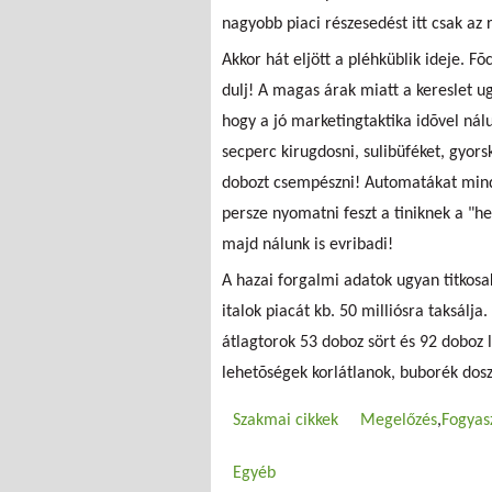
nagyobb piaci részesedést itt csak az r
Akkor hát eljött a pléhküblik ideje. Fõ
dulj! A magas árak miatt a kereslet u
hogy a jó marketingtaktika idõvel ná
secperc kirugdosni, sulibüféket, gyors
dobozt csempészni! Automatákat mind
persze nyomatni feszt a tiniknek a "h
majd nálunk is evribadi!
A hazai forgalmi adatok ugyan titkosa
italok piacát kb. 50 milliósra taksálj
átlagtorok 53 doboz sört és 92 doboz
lehetõségek korlátlanok, buborék dos
Szakmai cikkek
Megelőzés
Fogyas
Egyéb