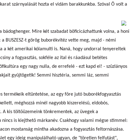
karat szárnyalását hozta el vidám barakkunkba. Szóval Õ volt a
 a bádoghenger. Mire két szabadat böficicázhattunk volna, a honi
lt: a BUSZESZ-t görög buborékvitéz vette meg, majd - némi
ra a két amerikai kólamulti is. Naná, hogy undorral tenyereltek
icsiny a fogyasztás, sokféle az ital és ráadásul betétes
ikultúra egy nagy nulla, de errefelé - ezt kapd el! - szûzlányos
jait gyûjtögetik! Semmi hisztéria, semmi láz, semmi
és termékeik eltüntetése, az egy fõre jutó buborékfogyasztás
 kellett, méghozzá minél nagyobb kiszerelésû, eldobós,
t. A kis töltõüzemeink tönkrementek, az üvegek a
 nincs is kiejthetõ márkanév. Csakhogy valami mégse stimmel:
piacon mostanság mintha akadozna a fogyasztás feltornászása.
let egy ideig manipulálható ugyan, de "töretlen felfutást",