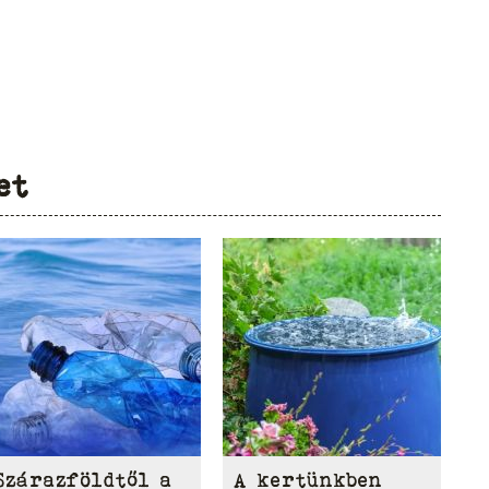
et
Szárazföldtől a
A kertünkben