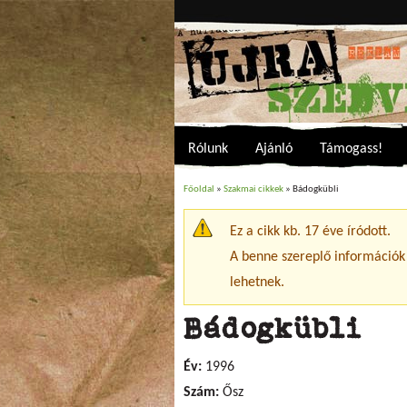
Rólunk
Ajánló
Támogass!
Főoldal
»
Szakmai cikkek
» Bádogkübli
Jelenlegi hely
Ez a cikk kb. 17 éve íródott.
Figyelmeztető üzenet
A benne szereplő információk
lehetnek.
Bádogkübli
Év:
1996
Szám:
Ősz