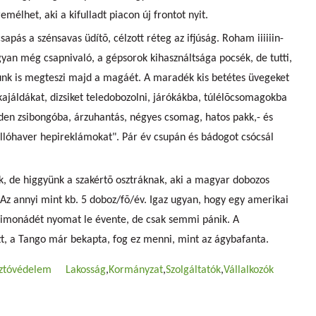
emélhet, aki a kifulladt piacon új frontot nyit.
csapás a szénsavas üdítõ, célzott réteg az ifjúság. Roham iiiiiin-
gyan még csapnivaló, a gépsorok kihasználtsága pocsék, de tutti,
lunk is megteszi majd a magáét. A maradék kis betétes üvegeket
kajáldákat, dizsiket teledobozolni, járókákba, túlélõcsomagokba
en zsibongóba, árzuhantás, négyes csomag, hatos pakk,- és
ellóhaver hepireklámokat". Pár év csupán és bádogot csócsál
k, de higgyünk a szakértõ osztráknak, aki a magyar dobozos
a. Az annyi mint kb. 5 doboz/fõ/év. Igaz ugyan, hogy egy amerikai
 limonádét nyomat le évente, de csak semmi pánik. A
zt, a Tango már bekapta, fog ez menni, mint az ágybafanta.
ztóvédelem
Lakosság
Kormányzat
Szolgáltatók
Vállalkozók