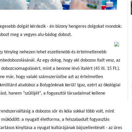
legesebb dolgát kérdezik - én bizony hengeres dolgokat mondok:
obozt meg a vegyes alu-bádog dobozt.
hogy tényleg nehezen lehet eszetlenebb és értelmetlenebb
émbedobozolásánál. Az egy dolog, hogy aki dobozos italt vesz, az
dobozcsomagolásért, mint a bennne lévõ italért (45 ill. 15 Ft.).
nne már, hogy valaki számszerûsítse azt az értelmetlen
okmilliárd aludoboz a Bolygónknak kerül! Igaz, ezért az ökológiai
t, hanem "szülõjét", a fogyasztói társadalmat kellene
a rendszerváltásig a dobozos sör és kóla sokkal több volt, mint
t mûködött: a nyugati életforma, a felszabadult fogyasztás
rtartásos kinyitása a nyugat kultúrájának bájszellentését - az üres