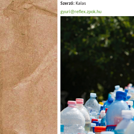
Szerző:
Kalas
gyuri@reflex.zpok.hu