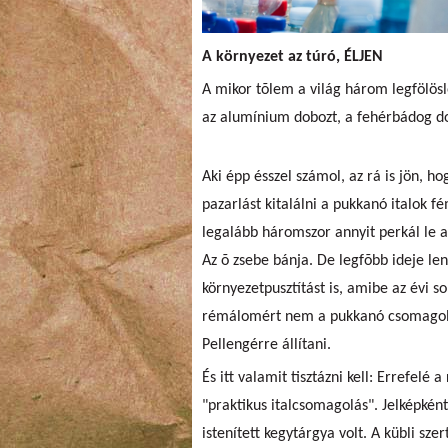
A környezet az túró, ÉLJEN
A mikor tõlem a világ három legfölös
az alumínium dobozt, a fehérbádog d
Aki épp ésszel számol, az rá is jön, 
pazarlást kitalálni a pukkanó italok f
legalább háromszor annyit perkál le a 
Az õ zsebe bánja. De legfõbb ideje le
környezetpusztítást is, amibe az évi s
rémálomért nem a pukkanó csomagolás
Pellengérre állítani.
És itt valamit tisztázni kell: Errefelé 
"praktikus italcsomagolás". Jelképkén
istenített kegytárgya volt. A kübli sze