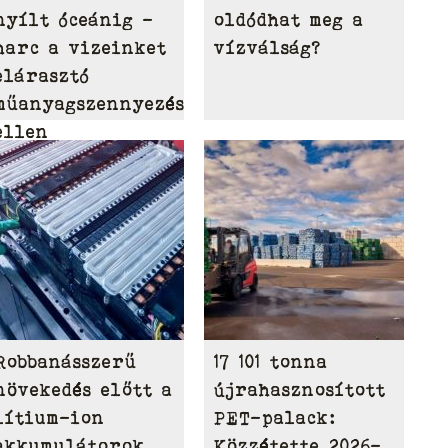
nyílt óceánig –
oldódhat meg a
harc a vizeinket
vízválság?
elárasztó
műanyagszennyezés
ellen
Robbanásszerű
17 101 tonna
növekedés előtt a
újrahasznosított
lítium-ion
PET-palack:
akkumulátorok
Közzétette 2026-