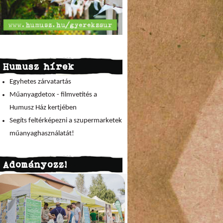
Humusz hírek
Egyhetes zárvatartás
Műanyagdetox - filmvetítés a
Humusz Ház kertjében
Segíts feltérképezni a szupermarketek
műanyaghasználatát!
Adományozz!