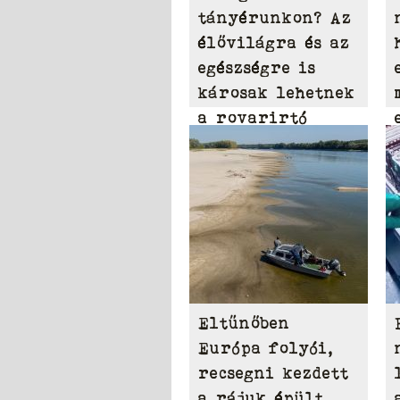
tányérunkon? Az
élővilágra és az
egészségre is
károsak lehetnek
a rovarirtó
szerek
Eltűnőben
Európa folyói,
recsegni kezdett
a rájuk épült