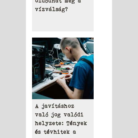
oldódhat meg a
vízválság?
A javításhoz
való jog valódi
helyzete: Tények
és tévhitek a