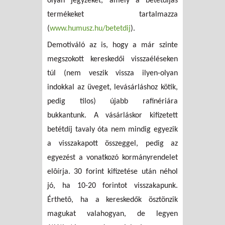
olyan jegyzéket, amely a betétdíjas
termékeket tartalmazza
(
www.humusz.hu/betetdij
).
Demotiváló az is, hogy a már szinte
megszokott kereskedői visszaéléseken
túl (nem veszik vissza ilyen-olyan
indokkal az üveget, levásárláshoz kötik,
pedig tilos) újabb rafinériára
bukkantunk. A vásárláskor kifizetett
betétdíj tavaly óta nem mindig egyezik
a visszakapott összeggel, pedig az
egyezést a vonatkozó kormányrendelet
elôírja. 30 forint kifizetése után néhol
jó, ha 10-20 forintot visszakapunk.
Érthetô, ha a kereskedők ösztönzik
magukat valahogyan, de legyen