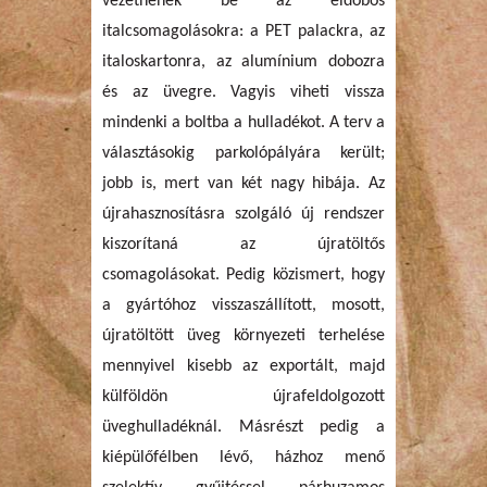
vezetnének be az eldobós
italcsomagolásokra: a PET palackra, az
italoskartonra, az alumínium dobozra
és az üvegre. Vagyis viheti vissza
mindenki a boltba a hulladékot. A terv a
választásokig parkolópályára került;
jobb is, mert van két nagy hibája. Az
újrahasznosításra szolgáló új rendszer
kiszorítaná az újratöltős
csomagolásokat. Pedig közismert, hogy
a gyártóhoz visszaszállított, mosott,
újratöltött üveg környezeti terhelése
mennyivel kisebb az exportált, majd
külföldön újrafeldolgozott
üveghulladéknál. Másrészt pedig a
kiépülőfélben lévő, házhoz menő