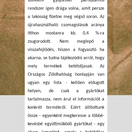
szelektív gyűjtéssel párhuzamos
rendszer igen drága volna, amit persze
a lakosság fizetne meg végső soron. Az
újrahasználható csomagolások aránya
itthon mostanra kb. 0,4 %-ra
zsugorodott. Nem meglepő a
visszafejlődés, hiszen a fogyasztó ha
akarna, se tudna tájékozódni arról, hogy
mely termékek betétdíjasak. Az
Országos Zöldhatóság honlapján van
ugyan egy lista - kellően eldugott
helyen, de csak a gyártókat
tartalmazza, nem árul el információt a
konkrét termékről. Ezért állítottunk
össze - egyenként megkeresve a többé-
kevésbé együttműködő gyártókat - egy