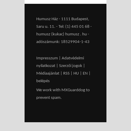
Humusz Ház - 1111 Budapest,
Saru u. 11. - Tel: (1) 445 01 68 -
humusz (kukac) humusz . hu -
adószámunk: 18529904-1-43
Impresszum
|
Adatvédelmi
nyilatkozat
|
Szerzői jogok
|
Médiaajánlat
|
RSS
|
HU
|
EN
|
belépés
We work with
MXGuarddog
to
prevent spam.