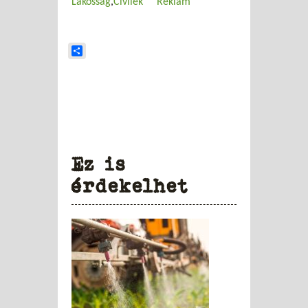
Lakosság
Civilek
Reklám
Share
Ez is
érdekelhet