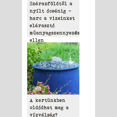
Szárazföldtől a
nyílt óceánig –
harc a vizeinket
elárasztó
műanyagszennyezés
ellen
A kertünkben
oldódhat meg a
vízválság?