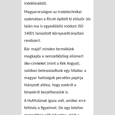
indoklásából).
Magyarországon az irodatechnikai
szakmában a Ricoh épített ki először (és
talán ma is egyedülálló módon) ISO
14001 tanúsított környezetirányítási
rendszert.
Bár majd? minden termékünk
megkapta a nemzetközileg elismert
öko-címkéket (mint a Kék Angyal),
valóban beleszaladtunk egy hibába: a
magyar hatóságok pecsétes papírja
hiányzott ahhoz, hogy ezekről a
tényekről beszélhessünk is.
A HuMuSznak igaza volt, amikor erre
felhívta a figyelmet. De egy telefon