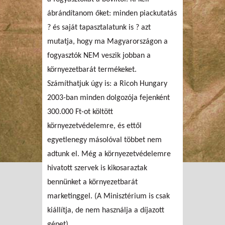
ábrándítanom őket: minden piackutatás
? és saját tapasztalatunk is ? azt
mutatja, hogy ma Magyarországon a
fogyasztók NEM veszik jobban a
környezetbarát termékeket.
Számíthatjuk úgy is: a Ricoh Hungary
2003-ban minden dolgozója fejenként
300.000 Ft-ot költött
környezetvédelemre, és ettől
egyetlenegy másolóval többet nem
adtunk el. Még a környezetvédelemre
hivatott szervek is kikosaraztak
bennünket a környezetbarát
marketinggel. (A Minisztérium is csak
kiállítja, de nem használja a díjazott
gépet).