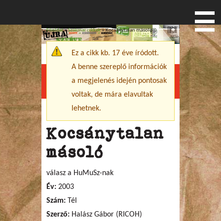
Főoldal
»
Szakmai cikkek
» Kocsánytalan másoló
Jelenlegi hely
Ez a cikk kb. 17 éve íródott.
Figyelmeztető üzenet
A benne szereplő információk
a megjelenés idején pontosak
Menu
voltak, de mára elavultak
lehetnek.
Kocsánytalan
másoló
válasz a HuMuSz-nak
Év:
2003
Szám:
Tél
Szerző:
Halász Gábor (RICOH)