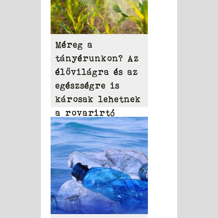
Méreg a
tányérunkon? Az
élővilágra és az
egészségre is
károsak lehetnek
a rovarirtó
szerek