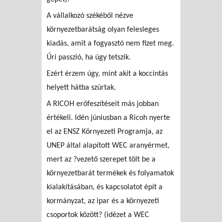
A vállalkozó székéből nézve
környezetbarátság olyan felesleges
kiadás, amit a fogyasztó nem fizet meg.
Úri passzió, ha úgy tetszik.
Ezért érzem úgy, mint akit a koccintás
helyett hátba szúrtak.
A RICOH erőfeszítéseit más jobban
értékeli. Idén júniusban a Ricoh nyerte
el az ENSZ Környezeti Programja, az
UNEP által alapított WEC aranyérmet,
mert az ?vezető szerepet tölt be a
környezetbarát termékek és folyamatok
kialakításában, és kapcsolatot épít a
kormányzat, az ipar és a környezeti
csoportok között? (idézet a WEC