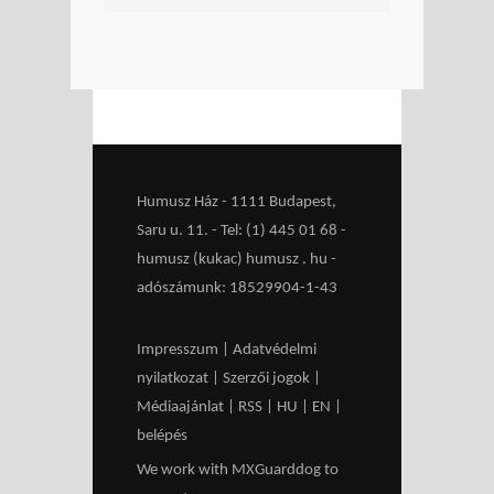
Humusz Ház - 1111 Budapest,
Saru u. 11. - Tel: (1) 445 01 68 -
humusz (kukac) humusz . hu -
adószámunk: 18529904-1-43
Impresszum
|
Adatvédelmi
nyilatkozat
|
Szerzői jogok
|
Médiaajánlat
|
RSS
|
HU
|
EN
|
belépés
We work with
MXGuarddog
to