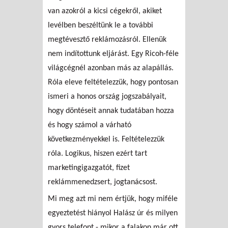
van azokról a kicsi cégekről, akiket
levélben beszéltünk le a további
megtévesztő reklámozásról. Ellenük
nem indítottunk eljárást. Egy Ricoh-féle
világcégnél azonban más az alapállás.
Róla eleve feltételezzük, hogy pontosan
ismeri a honos ország jogszabályait,
hogy döntéseit annak tudatában hozza
és hogy számol a várható
következményekkel is. Feltételezzük
róla. Logikus, hiszen ezért tart
marketingigazgatót, fizet
reklámmenedzsert, jogtanácsost.
Mi meg azt mi nem értjük, hogy miféle
egyeztetést hiányol Halász úr és milyen
gyors telefont - mikor a falakon már ott