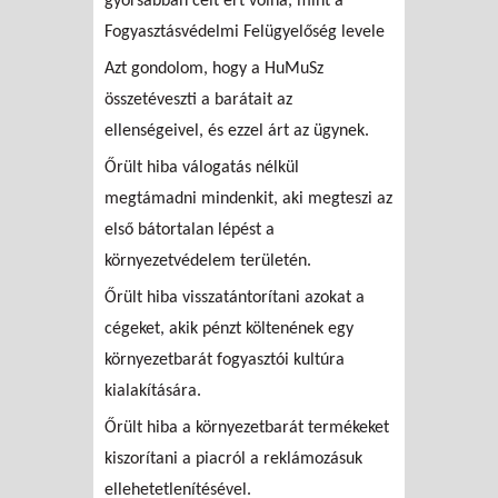
gyorsabban célt ért volna, mint a
Fogyasztásvédelmi Felügyelőség levele
Azt gondolom, hogy a HuMuSz
összetéveszti a barátait az
ellenségeivel, és ezzel árt az ügynek.
Őrült hiba válogatás nélkül
megtámadni mindenkit, aki megteszi az
első bátortalan lépést a
környezetvédelem területén.
Őrült hiba visszatántorítani azokat a
cégeket, akik pénzt költenének egy
környezetbarát fogyasztói kultúra
kialakítására.
Őrült hiba a környezetbarát termékeket
kiszorítani a piacról a reklámozásuk
ellehetetlenítésével.