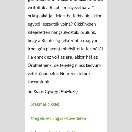
virítottak a Ricoh "környezetbarát"
óriásplakátjai. Mert ha felhívjuk, akkor
egyből leszedték volna? Cikkünkben
kifejezetten hangsúlyoztuk: örülünk,
hogy a Ricoh cég (elsőként a magyar
irodagép piacon) minősíttette termékét.
Ha ennek ez volt az ára, akkor hát ez.
Örülhetnénk, de tényleg nincs kedvünk
velük ünnepelni. Nem koccintunk -
koccantunk.
dr. Kalas György (HuMuSz)
Szakmai cikkek
Megelőzés
Fogyasztóvédelem