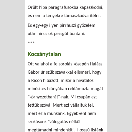
Őrült hiba paragrafusokba kapaszkodni,
és nem a tényekre támaszkodva ítélni.
És egy-egy ilyen pirrhuszi győzelem
után nincs ok pezsgőt bontani.
***
Kocsánytalan
Ott valahol a felsorolás közepén Halász
Gábor úr szűk szavakkal elismeri, hogy
a Ricoh hibázott, mikor a hivatalos
minősítés hiányában reklámozta magát
"környezetbarát"-nak. Mi csupán ezt
tettük szóvá. Mert ezt vállaltuk fel,
mert ez a munkánk. Egyébként nem
szokásunk "válogatás nélkül
megtámadni mindenkit". Hosszú listánk