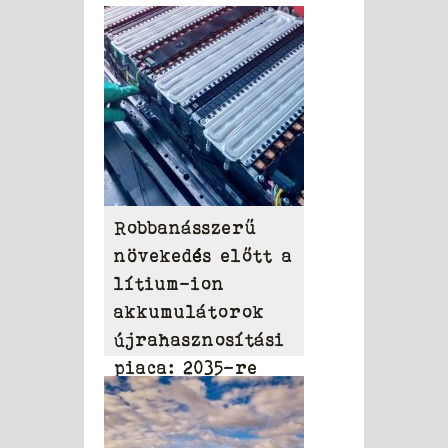
Robbanásszerű
növekedés előtt a
lítium-ion
akkumulátorok
újrahasznosítási
piaca: 2035-re
elérheti a 31,95
milliárd dollárt