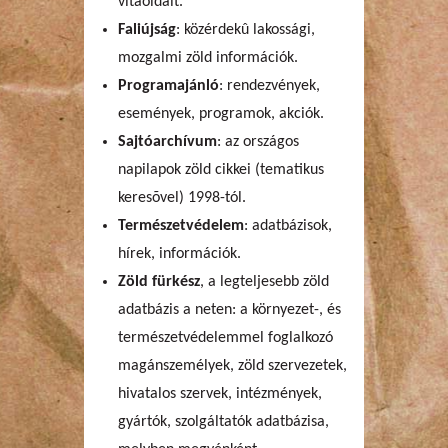
vitaoldalt.
Faliújság
: közérdekû lakossági,
mozgalmi zöld információk.
Programajánló
: rendezvények,
események, programok, akciók.
Sajtóarchívum
: az országos
napilapok zöld cikkei (tematikus
keresõvel) 1998-tól.
Természetvédelem
: adatbázisok,
hírek, információk.
Zöld fürkész
, a legteljesebb zöld
adatbázis a neten: a környezet-, és
természetvédelemmel foglalkozó
magánszemélyek, zöld szervezetek,
hivatalos szervek, intézmények,
gyártók, szolgáltatók adatbázisa,