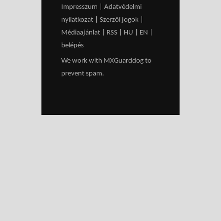
Impresszum
|
Adatvédelmi
nyilatkozat
|
Szerzői jogok
|
Médiaajánlat
|
RSS
|
HU
|
EN
|
belépés
We work with
MXGuarddog
to
prevent spam.