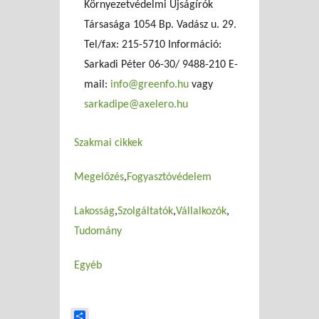
Környezetvédelmi Újságírók
Társasága 1054 Bp. Vadász u. 29.
Tel/fax: 215-5710 Információ:
Sarkadi Péter 06-30/ 9488-210 E-
mail:
info@greenfo.hu
vagy
sarkadipe@axelero.hu
Szakmai cikkek
Megelőzés
Fogyasztóvédelem
Lakosság
Szolgáltatók
Vállalkozók
Tudomány
Egyéb
Share