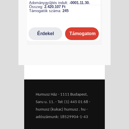
Humusz Ház - 1111 Budapest,
Saru u. 11. - Tel: (1) 445 01 68 -
humusz (kukac) humusz . hu -
adószámunk: 18529904-1-43