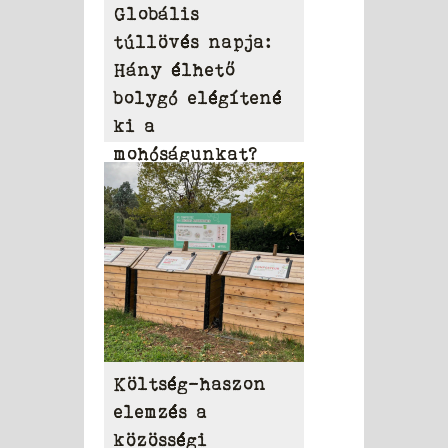
Globális
túllövés napja:
Hány élhető
bolygó elégítené
ki a
mohóságunkat?
Költség-haszon
elemzés a
közösségi