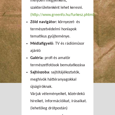
melyben megyénként,
szakterületenként lehet keresni.
(http://www.greenfo.hu/furkesz.phtml)
Zöld navigátor:
környezet- és
természetvédelmi honlapok
tematikus gyûjteménye.
Médiafigyelõ
: TV és rádiómûsor
ajánló
Galéria
: profi és amatõr
természetfotósok bemutatkozása
Sajtószoba
: sajtótájékoztatók,
meghívók háttéranyagokkal
újságíróknak.
Várjuk véleményeiket, közérdekû
híreiket, információikat, írásaikat.
(lehetõleg drótpostán)