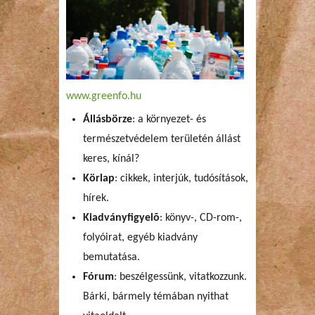
www.greenfo.hu
Állásbörze
: a környezet- és
természetvédelem területén állást
keres, kínál?
Körlap
: cikkek, interjúk, tudósítások,
hírek.
Kiadványfigyelõ
: könyv-, CD-rom-,
folyóirat, egyéb kiadvány
bemutatása.
Fórum
: beszélgessünk, vitatkozzunk.
Bárki, bármely témában nyithat