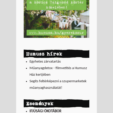
Humusz hírek
Egyhetes zárvatartás
Műanyagdetox - filmvetítés a Humusz
Ház kertjében
Segíts feltérképezni a szupermarketek
műanyaghasználatát!
Események
IFJÚSÁGI ÖKOTÁBOR