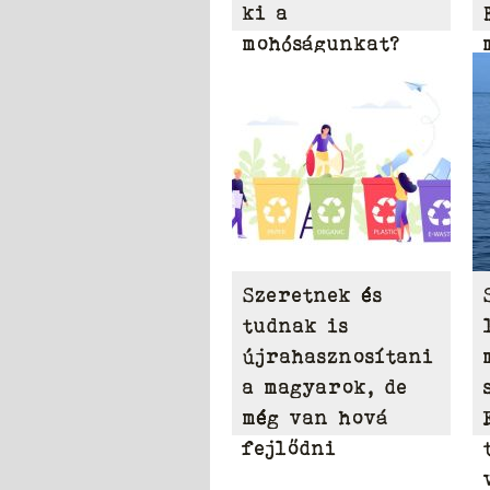
ki a
mohóságunkat?
Szeretnek és
tudnak is
újrahasznosítani
a magyarok, de
még van hová
fejlődni