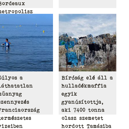
Bordeaux
metropolisz
területén
Súlyos a
Bíróság elé áll a
láthatatlan
hulladékmaffia
műanyag
egyik
szennyezés
gyanúsítottja,
Franciaország
aki 7400 tonna
természetes
olasz szemetet
vizeiben
hordott Tamásiba