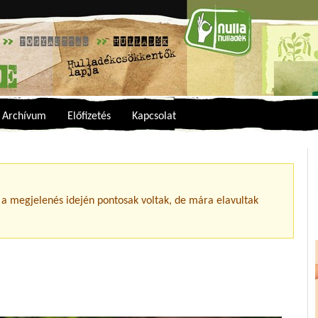
Archívum
Előfizetés
Kapcsolat
 a megjelenés idején pontosak voltak, de mára elavultak