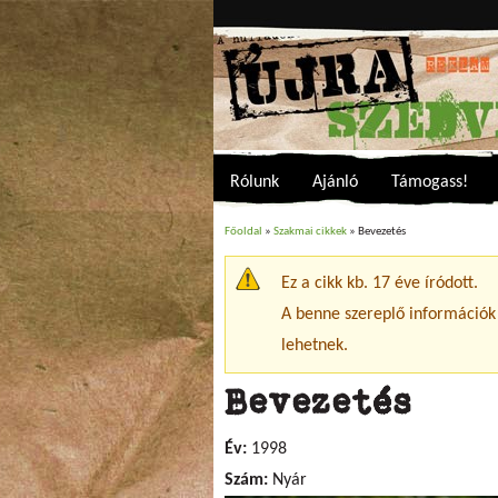
Rólunk
Ajánló
Támogass!
Főoldal
»
Szakmai cikkek
» Bevezetés
Jelenlegi hely
Ez a cikk kb. 17 éve íródott.
Figyelmeztető üzenet
A benne szereplő információk
lehetnek.
Bevezetés
Év:
1998
Szám:
Nyár