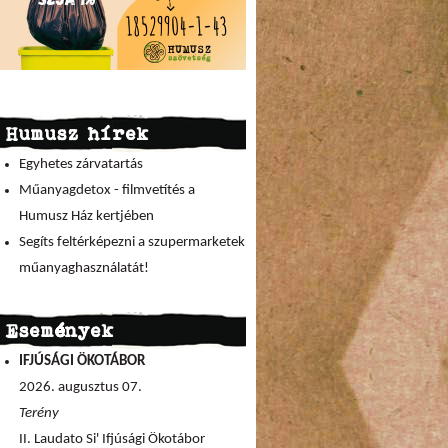
Humusz hírek
Egyhetes zárvatartás
Műanyagdetox - filmvetítés a
Humusz Ház kertjében
Segíts feltérképezni a szupermarketek
műanyaghasználatát!
Események
IFJÚSÁGI ÖKOTÁBOR
2026. augusztus 07.
Terény
II. Laudato Si' Ifjúsági Ökotábor