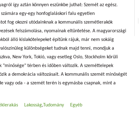
yagról így aztán könnyen eszünkbe juthat: Szemét az egész.
számára egy-egy honfoglaláskori falu egyetlen
atot fog okozni utódainknak a kommunális szemétlerakók
yezések felszámolása, nyomainak eltüntetése. A magyarországi
akból álló kislakótelepeket építünk rájuk, már nem sokáig
 valószínûleg különbségeket tudnak majd tenni, mondjuk a
zkva, New York, Tokió, vagy esetleg Oslo, Stockholm körüli
k "minõsége" térben és idõben változik. A szeméttelepek
özik a demokrácia változásait. A kommunális szemét minõségét
e vagy oda - a szemét terén is egymásba csapnak, mint a
éklerakás
Lakosság
Tudomány
Egyéb