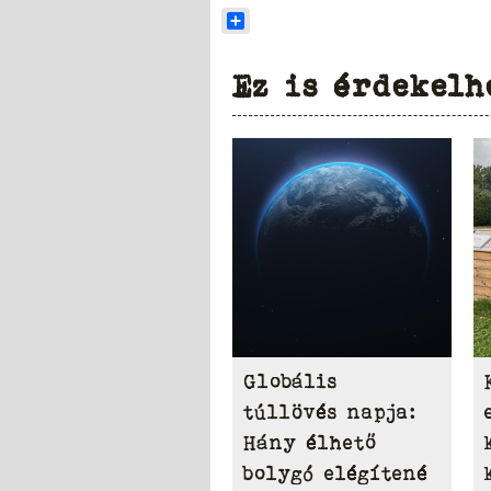
Share
Ez is érdekelh
Globális
túllövés napja:
Hány élhető
bolygó elégítené