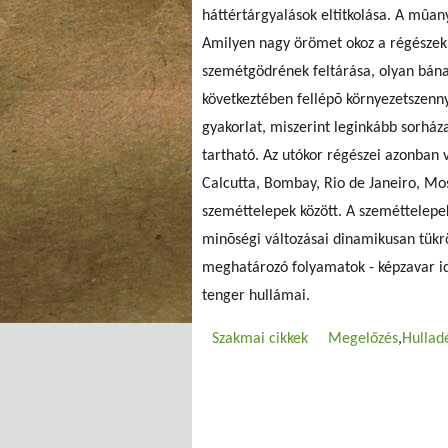
háttértárgyalások eltitkolása. A mûan
Amilyen nagy örömet okoz a régészek 
szemétgödrének feltárása, olyan bán
következtében fellépõ környezetszenn
gyakorlat, miszerint leginkább sorház
tartható. Az utókor régészei azonban
Calcutta, Bombay, Rio de Janeiro, Mos
szeméttelepek között. A szeméttelepe
minõségi változásai dinamikusan tükr
meghatározó folyamatok - képzavar id
tenger hullámai.
Szakmai cikkek
Megelőzés
Hullad