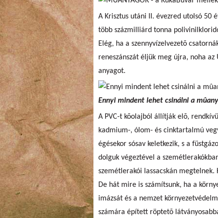
A Krisztus utáni II. évezred utolsó 50 
több százmilliárd tonna polivinilklori
Elég, ha a szennyvízelvezetõ csatorn
reneszánszát éljük meg újra, noha az
anyagot.
Ennyi mindent lehet csinálni a mûan
A PVC-t kõolajból állítják elõ, rendkív
kadmium-, ólom- és cinktartalmú vegy
égésekor sósav keletkezik, s a füstg
dolguk végeztével a szemétlerakókba
szemétlerakói lassacskán megtelnek. 
De hát mire is számítsunk, ha a körny
imázsát és a nemzet környezetvédelm
számára épített röptetõ látványosabb