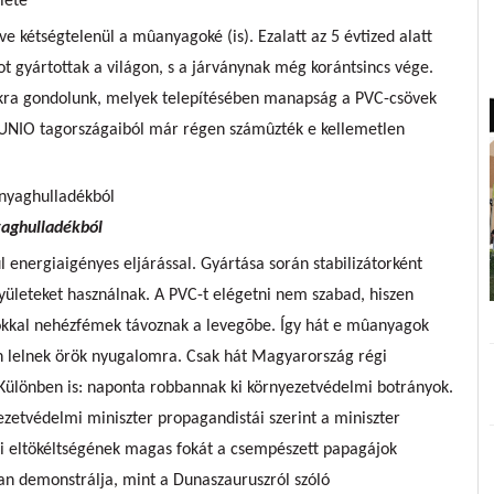
éve kétségtelenül a mûanyagoké (is). Ezalatt az 5 évtized alatt
dot gyártottak a világon, s a járványnak még korántsincs vége.
ákra gondolunk, melyek telepítésében manapság a PVC-csövek
 UNIO tagországaiból már régen számûzték e kellemetlen
yaghulladékból
ül energiaigényes eljárással. Gyártása során stabilizátorként
ületeket használnak. A PVC-t elégetni nem szabad, hiszen
ázokkal nehézfémek távoznak a levegõbe. Így hát e mûanyagok
n lelnek örök nyugalomra. Csak hát Magyarország régi
Különben is: naponta robbannak ki környezetvédelmi botrányok.
ezetvédelmi miniszter propagandistái szerint a miniszter
i eltökéltségének magas fokát a csempészett papagájok
an demonstrálja, mint a Dunaszauruszról szóló