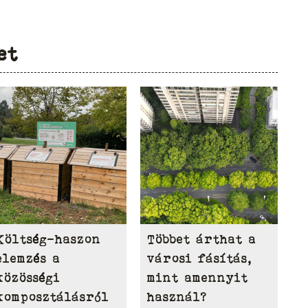
et
Költség-haszon
Többet árthat a
elemzés a
városi fásítás,
közösségi
mint amennyit
komposztálásról
használ?