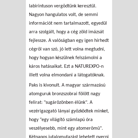
labirintuson vergõdtünk keresztül.
Nagyon hangulatos volt, de semmi
információt nem tartalmazott, egyedül
arra szolgált, hogy a cég zöld imázsát
fejlessze. A valóságban egy igen hírhedt
cégrõl van szó, jó lett volna megtudni,
hogy hogyan készülnek felszámolni a
káros hatásaikat. Ezt a NATUREXPO-n
illett volna elmondani a látogatóknak.
Paks is kivonult. A magyar származású
atomguruk bronzszobrai fölött nagy
felirat: "sugárözönben élünk". A
vezérigazgató lányai gyõzködtek minket,
hogy "egy világító számlapú óra
veszélyesebb, mint egy atomerõmû".
Kétnapos jutalomutazást lehetett nyerni