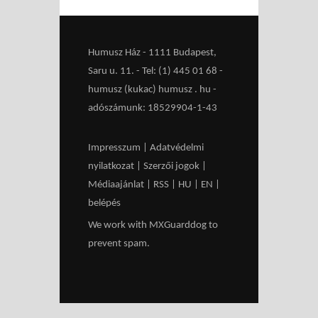
Humusz Ház - 1111 Budapest,
Saru u. 11. - Tel: (1) 445 01 68 -
humusz (kukac) humusz . hu -
adószámunk: 18529904-1-43
Impresszum
|
Adatvédelmi
nyilatkozat
|
Szerzői jogok
|
Médiaajánlat
|
RSS
|
HU
|
EN
|
belépés
We work with
MXGuarddog
to
prevent spam.