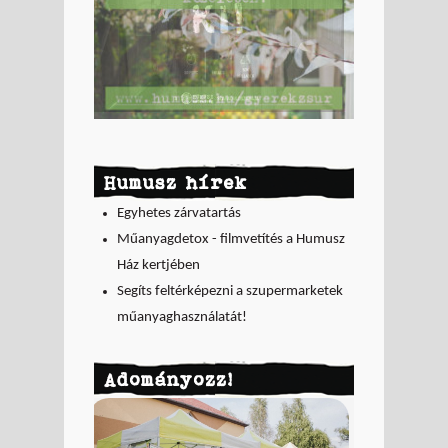
Humusz hírek
Egyhetes zárvatartás
Műanyagdetox - filmvetítés a Humusz
Ház kertjében
Segíts feltérképezni a szupermarketek
műanyaghasználatát!
Adományozz!