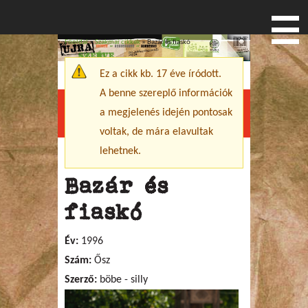
Főoldal
»
Szakmai cikkek
» Bazár és fiaskó
Jelenlegi hely
Ez a cikk kb. 17 éve íródott.
Figyelmeztető üzenet
A benne szereplő információk
a megjelenés idején pontosak
Menu
voltak, de mára elavultak
lehetnek.
Bazár és
fiaskó
Év:
1996
Szám:
Ősz
Szerző:
böbe - silly