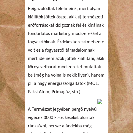
Beigazolódtak félelmeink, mert olyan
kiállítók jöttek össze, akik új természeti
erõforrásokat dolgoznak fel és kínálnak
fondorlatos marketing módszerekkel a
fogyasztóknak. Érdekes keresztmetszete
volt ez a fogyasztói társadalomnak,
mert ide nem azok jöttek kiállítani, akik
környezetbarát módszereket mutattak
be (még ha volna is nekik ilyen), hanem
pl. a nagy energiaszolgáltatók (MOL,
Paksi Atom, Prímagáz, stb.).
A Természet jegyében pergõ nyelvû
vigécek 3000 Ft-os késeket akartak
ránksózni, persze ajándékba még