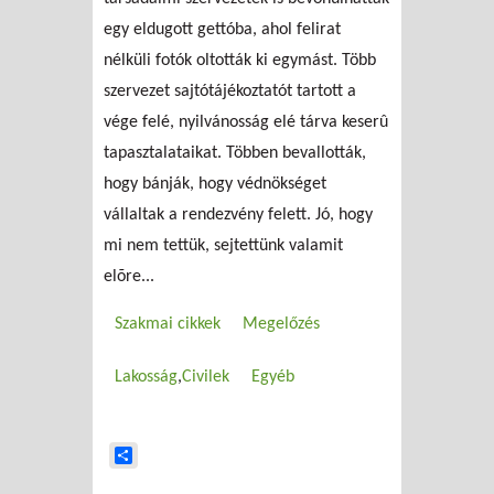
egy eldugott gettóba, ahol felirat
nélküli fotók oltották ki egymást. Több
szervezet sajtótájékoztatót tartott a
vége felé, nyilvánosság elé tárva keserû
tapasztalataikat. Többen bevallották,
hogy bánják, hogy védnökséget
vállaltak a rendezvény felett. Jó, hogy
mi nem tettük, sejtettünk valamit
elõre...
Szakmai cikkek
Megelőzés
Lakosság
Civilek
Egyéb
Share