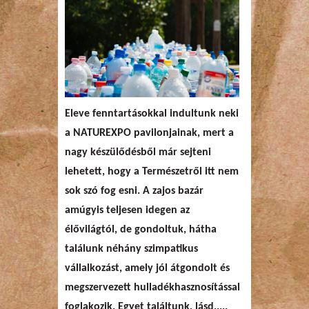
Eleve fenntartásokkal indultunk neki
a NATUREXPO pavilonjainak, mert a
nagy készülődésből már sejteni
lehetett, hogy a Természetről itt nem
sok szó fog esni. A zajos bazár
amúgyis teljesen idegen az
élővilágtól, de gondoltuk, hátha
találunk néhány szimpatikus
vállalkozást, amely jól átgondolt és
megszervezett hulladékhasznosítással
foglakozik. Egyet találtunk, lásd.....