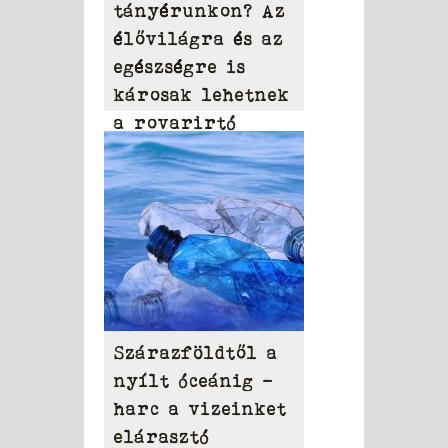
tányérunkon? Az
élővilágra és az
egészségre is
károsak lehetnek
a rovarirtó
szerek
Szárazföldtől a
nyílt óceánig –
harc a vizeinket
elárasztó