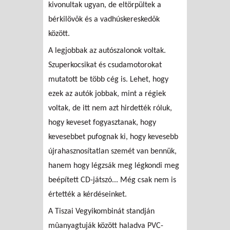
kivonultak ugyan, de eltörpültek a
bérkilövõk és a vadhúskereskedõk
között.
A legjobbak az autószalonok voltak.
Szuperkocsikat és csudamotorokat
mutatott be több cég is. Lehet, hogy
ezek az autók jobbak, mint a régiek
voltak, de itt nem azt hirdették róluk,
hogy keveset fogyasztanak, hogy
kevesebbet pufognak ki, hogy kevesebb
újrahasznosítatlan szemét van bennük,
hanem hogy légzsák meg légkondi meg
beépített CD-játszó... Még csak nem is
értették a kérdéseinket.
A Tiszai Vegyikombinát standján
mûanyagtuják között haladva PVC-