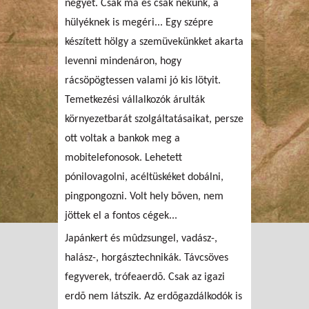
négyet. Csak ma és csak nekünk, a
hülyéknek is megéri... Egy szépre
készített hölgy a szemüvekünkket akarta
levenni mindenáron, hogy
rácsöpögtessen valami jó kis lötyit.
Temetkezési vállalkozók árulták
környezetbarát szolgáltatásaikat, persze
ott voltak a bankok meg a
mobitelefonosok. Lehetett
pónilovagolni, acéltüskéket dobálni,
pingpongozni. Volt hely bõven, nem
jöttek el a fontos cégek...
Japánkert és mûdzsungel, vadász-,
halász-, horgásztechnikák. Távcsöves
fegyverek, trófeaerdõ. Csak az igazi
erdõ nem látszik. Az erdõgazdálkodók is