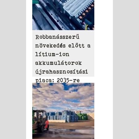
Robbanásszerű
növekedés előtt a
lítium-ion
akkumulátorok
újrahasznosítási
piaca: 2035-re
elérheti a 31,95
milliárd dollárt