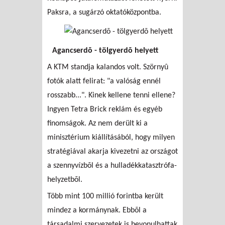
Paksra, a sugárzó oktatóközpontba.
Agancserdõ - tölgyerdõ helyett
A KTM standja kalandos volt. Szörnyû
fotók alatt felirat: "a valóság ennél
rosszabb...". Kinek kellene tenni ellene?
Ingyen Tetra Brick reklám és egyéb
finomságok. Az nem derült ki a
minisztérium kiállításából, hogy milyen
stratégiával akarja kivezetni az országot
a szennyvízbõl és a hulladékkatasztrófa-
helyzetbõl.
Több mint 100 millió forintba került
mindez a kormánynak. Ebbõl a
társadalmi szervezetek is bevonulhattak