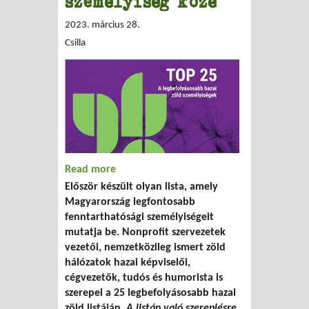
személyiség közé
2023. március 28.
Csilla
Read more
about A Humusz elnöke is bekerült a
Először készült olyan lista, amely
TOP 25 magyar zöld személyiség közé
Magyarország legfontosabb
fenntarthatósági személyiségeit
mutatja be. Nonprofit szervezetek
vezetői, nemzetközileg ismert zöld
hálózatok hazai képviselői,
cégvezetők, tudós és humorista is
szerepel a 25 legbefolyásosabb hazai
zöld listáján.
A listán való szereplésre