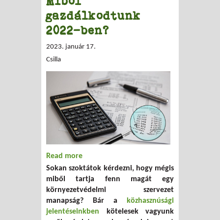
Miből
gazdálkodtunk
2022-ben?
2023. január 17.
Csilla
Read more
about Miből gazdálkodtunk 2022-ben?
Sokan szoktátok kérdezni, hogy mégis
miből tartja fenn magát egy
környezetvédelmi szervezet
manapság? Bár a
közhasznúsági
jelentéseinkben
kötelesek vagyunk