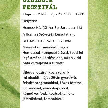
FESZTIVÁL
Időpont:
2023. május 20.
10:00
-
17:00
Helyszín:
Humusz Ház (XI. ker Bp, Saru utca 11.)
A Humusz Szövetség bemutatja: I.
BUDAPESTI GILISZTA FESZTIVÁL
Gyere el és ismerkedj meg a
Humusszal, komposztálással, tedd fel
legfurcsább kérdéseidet, aztán vidd
haza és terjeszd a tudást!
Újbudai oázisunkban várunk
mindenkit május 20-án gyerek-és
felnőtt programokkal, közös főzéssel,
élő zenével, workshopokkal,
kézműves foglalkozásokkal, öko
játszóházzal, tombolával.