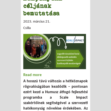
céljának
bemutatása
2023. március 21.
Csilla
Read more
about Hatásközpontú működéssel a
A hosszú távú változás a hétköznapok
hosszú távú, pozitív változásért -
rögvalóságában kezdődik – pontosan
adománygyűjtési kampányunk céljának
ezért kezd a Humusz átfogó fejlesztési
bemutatása
programba a Scale Impact
szakértőinek segítségével a szervezeti
hatékonyság növelése érdekében. Az