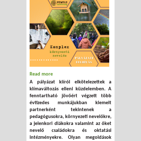
Read more
about Pályázati felhívás iskoláknak
A pályázat kiírói elkötelezettek a
klímaváltozás elleni küzdelemben. A
fenntartható jövőért végzett több
évtizedes munkájukban kiemelt
partnerként tekintenek a
pedagógusokra, környezeti nevelőkre,
a jelenkori diákokra valamint az őket
nevelő családokra és oktatási
intézményekre. Olyan megoldások