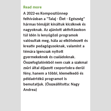
Read more
about Komposztünnep 2022 -
A 2022-es Komposztünnep
eredményhirdetés és beszámoló
felhívásban a "Talaj - Élet - Egészség"
hármas témáját kínáltuk kicsiknek és
nagyoknak. Az ajánlott aktivitásokon
túl idén is lenyűgöző programok
valósultak meg, hála az elkötelezett és
kreatív pedagógusoknak, valamint a
témára igencsak nyitott
gyermekeknek és családoknak.
Összefoglalónkból nem csak a szakmai
zsűri által díjazott csoportokra derül
fény, hanem a többi, kiemelkedő és
példaértékű programot is
bemutatjuk. (Összeállította: Nagy
Andrea)