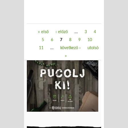
Oldalak
« első
‹ előző
…
3
4
5
6
7
8
9
10
11
…
következő ›
utolsó
»