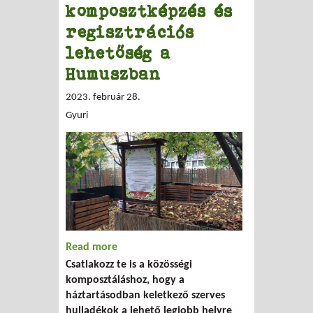
komposztképzés és
regisztrációs
lehetőség a
Humuszban
2023. február 28.
Gyuri
Read more
about Tavaszi komposztképzés és
Csatlakozz te is a közösségi
regisztrációs lehetőség a Humuszban
komposztáláshoz, hogy a
háztartásodban keletkező szerves
hulladékok a lehető legjobb helyre