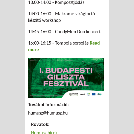
13:00-14:00 - Komposztjóslás
14:00-16:00 - Makramé virágtartó
készítő workshop
14:45-16:00 - CandyMen Duo koncert
16:00-16:15 - Tombola sorsolás
Read
more
about I. Budapesti GILISZTA FESZTIVÁL
További információ:
humusz@humusz.hu
Rovatok:
Humusz hírek