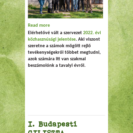
Read more
about Így telt nálunk 2022
Elérhetővé vált a szervezet
2022. évi
közhasznúsági jelentése
. Aki viszont
szeretne a számok mögött rejlő
tevékenységekről többet megtudni,
azok számára itt van szakmai
beszámolónk a tavalyi évről.
I. Budapesti
GILISZTA