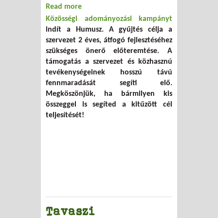
Read more
about Vessünk a Humusz jövőjébe! A
Közösségi adományozási kampányt
gondoskodás megtérül.
indít a Humusz. A gyűjtés célja a
szervezet 2 éves, átfogó fejlesztéséhez
szükséges önerő előteremtése. A
támogatás a szervezet és közhasznú
tevékenységeinek hosszú távú
fennmaradását segíti elő.
Megköszönjük, ha bármilyen kis
összeggel is segíted a kitűzött cél
teljesítését!
Tavaszi