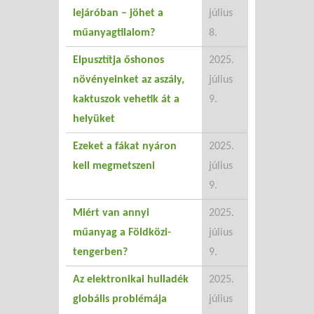
lejáróban – jöhet a
július
műanyagtilalom?
8.
Elpusztítja őshonos
2025.
növényeinket az aszály,
július
kaktuszok vehetik át a
9.
helyüket
Ezeket a fákat nyáron
2025.
kell megmetszeni
július
9.
Miért van annyi
2025.
műanyag a Földközi-
július
tengerben?
9.
Az elektronikai hulladék
2025.
globális problémája
július