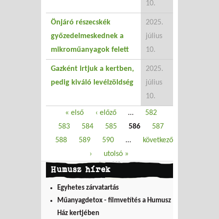
10.
Önjáró részecskék
2025.
győzedelmeskednek a
július
mikroműanyagok felett
10.
Gazként irtjuk a kertben,
2025.
pedig kiváló levélzöldség
július
10.
Oldalak
« első
‹ előző
…
582
583
584
585
586
587
588
589
590
…
következő
›
utolsó »
Humusz hírek
Egyhetes zárvatartás
Műanyagdetox - filmvetítés a Humusz
Ház kertjében