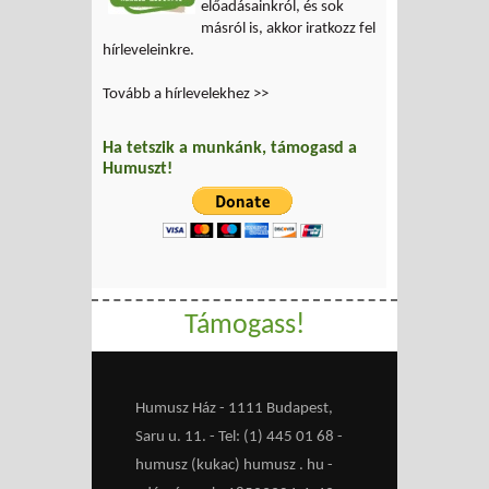
előadásainkról, és sok
másról is, akkor iratkozz fel
hírleveleinkre.
Tovább a hírlevelekhez >>
Ha tetszik a munkánk, támogasd a
Humuszt!
Támogass!
Humusz Ház - 1111 Budapest,
Saru u. 11. - Tel: (1) 445 01 68 -
humusz (kukac) humusz . hu -