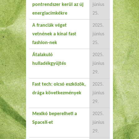
pontrendszer kerül az új
június
energiacímkékre
25.
A franciák véget
2025.
vetnének a kínai fast
június
fashion-nek
25.
Átalakuló
2025.
hulladékgyűjtés
június
29.
Fast tech: olcsó eszközök,
2025.
drága következmények
június
29.
Mexikó beperelheti a
2025.
SpaceX-et
június
29.