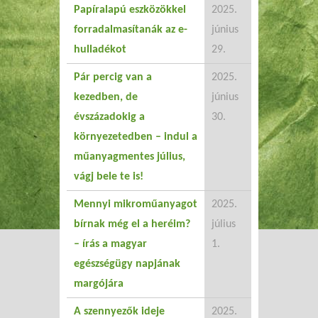
Papíralapú eszközökkel
2025.
forradalmasítanák az e-
június
hulladékot
29.
Pár percig van a
2025.
kezedben, de
június
évszázadokig a
30.
környezetedben – indul a
műanyagmentes július,
vágj bele te is!
Mennyi mikroműanyagot
2025.
bírnak még el a heréim?
július
– írás a magyar
1.
egészségügy napjának
margójára
A szennyezők ideje
2025.