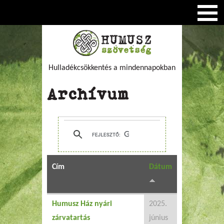
Hulladékcsökkentés a mindennapokban
Archívum
Cím
Dátum
Humusz Ház nyári
2025.
zárvatartás
június