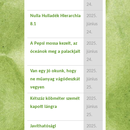
24.
Nulla Hulladék Hierarchia
2025.
8.1
június
24.
A Pepsi mossa kezeit, az
2025.
óceánok meg a palackjait
június
24.
Van egy jó okunk, hogy
2025.
ne műanyag vágódeszkát
június
vegyen
25.
Kétszáz köbméter szemét
2025.
kapott lángra
június
25.
Javíthatósági
2025.