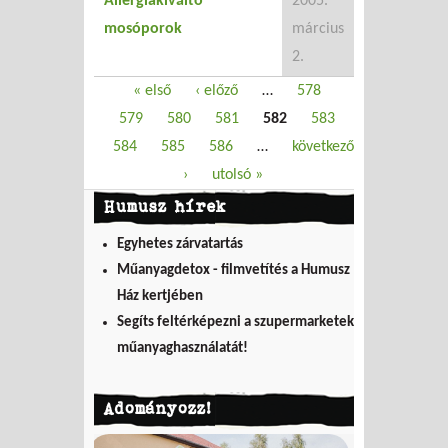
Allergiakiváltó
2005.
mosóporok
március
2.
Oldalak
« első
‹ előző
…
578
579
580
581
582
583
584
585
586
…
következő
›
utolsó »
Humusz hírek
Egyhetes zárvatartás
Műanyagdetox - filmvetítés a Humusz
Ház kertjében
Segíts feltérképezni a szupermarketek
műanyaghasználatát!
Adományozz!