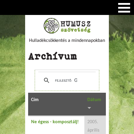
Hulladékcsökkentés a mindennapokban
Archívum
Cím
Dátum
Ne égess - komposztálj!
2005.
április